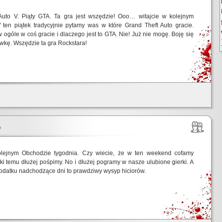
Auto V. Piąty GTA. Ta gra jest wszędzie! Ooo… witajcie w kolejnym
 ten piątek tradycyjnie pytamy was w które Grand Theft Auto gracie.
 ogóle w coś gracie i dlaczego jest to GTA. Nie! Już nie mogę. Boję się
wkę. Wszędzie ta gra Rockstara!
5
olejnym Obchodzie tygodnia. Czy wiecie, że w ten weekend cofamy
ki temu dłużej pośpimy. No i dłużej pogramy w nasze ulubione gierki. A
dodatku nadchodzące dni to prawdziwy wysyp hiciorów.