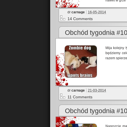
nawet w grze 
dr
carnage
16-05-2014
14 Comments
Obchód tygodnia #1
Mija kolejny 
będziemy cel
razem spierz
dr
carnage
21-03-2014
11 Comments
Obchód tygodnia #1
Nareszcie ma