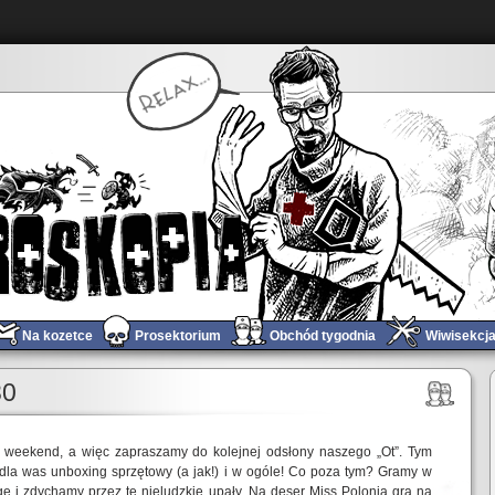
Na kozetce
Prosektorium
Obchód tygodnia
Wiwisekcj
80
eekend, a więc zapraszamy do kolejnej odsłony naszego „Ot”. Tym
la was unboxing sprzętowy (a jak!) i w ogóle! Co poza tym? Gramy w
ę i zdychamy przez te nieludzkie upały. Na deser Miss Polonia gra na