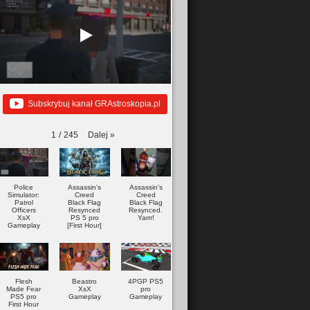
Subskrybuj kanał GRAstroskopia.pl
Dalej
»
1
/
245
Police
Assassin's
Assassin's
Simulator:
Creed
Creed
Patrol
Black Flag
Black Flag
Officers
Resynced
Resynced.
XsX
PS 5 pro
Yarrr!
Gameplay
[First Hour]
Flesh
Beastro
4PGP PS5
Made Fear
XsX
pro
PS5 pro
Gameplay
Gameplay
First Hour