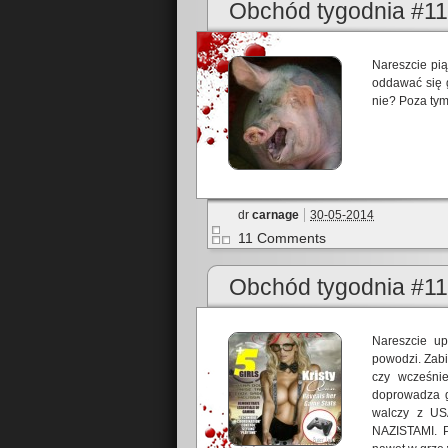
Obchód tygodnia #1
Nareszcie pią
oddawać się 
nie? Poza ty
dr
carnage
30-05-2014
11 Comments
Obchód tygodnia #1
Nareszcie u
powodzi. Zab
czy wcześni
doprowadza go
walczy z US
NAZISTAMI. P