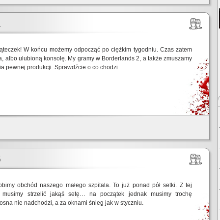
1
ąteczek! W końcu możemy odpocząć po ciężkim tygodniu. Czas zatem
a, albo ulubioną konsolę. My gramy w Borderlands 2, a także zmuszamy
cia pewnej produkcji. Sprawdźcie o co chodzi.
6
obimy obchód naszego małego szpitala. To już ponad pół setki. Z tej
a musimy strzelić jakąś setę… na początek jednak musimy trochę
osna nie nadchodzi, a za oknami śnieg jak w styczniu.