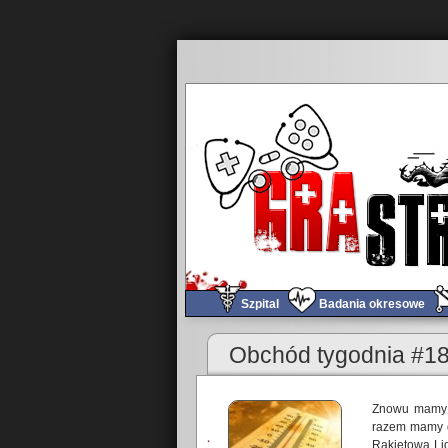
Szpital
Badania okresowe
Obchód tygodnia #1
Znowu mamy w
razem mamy d
Rakietową Lig