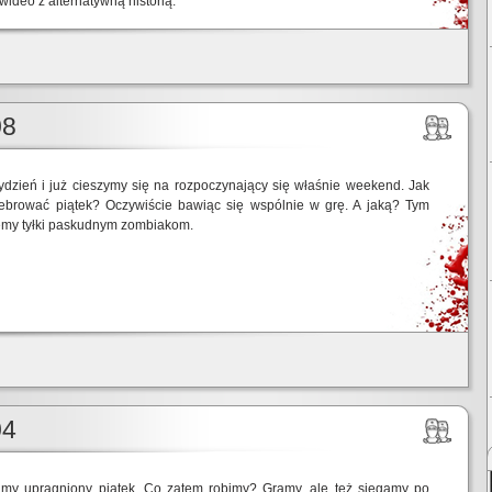
wideo z alternatywną historią.
08
tydzień i już cieszymy się na rozpoczynający się właśnie weekend. Jak
ebrować piątek? Oczywiście bawiąc się wspólnie w grę. A jaką? Tym
emy tyłki paskudnym zombiakom.
04
my upragniony piątek. Co zatem robimy? Gramy, ale też sięgamy po