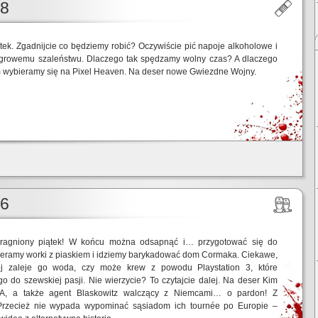
18
tek. Zgadnijcie co będziemy robić? Oczywiście pić napoje alkoholowe i
growemu szaleństwu. Dlaczego tak spędzamy wolny czas? A dlaczego
m wybieramy się na Pixel Heaven. Na deser nowe Gwiezdne Wojny.
16
pragniony piątek! W końcu można odsapnąć i… przygotować się do
ieramy worki z piaskiem i idziemy barykadować dom Cormaka. Ciekawe,
ej zaleje go woda, czy może krew z powodu Playstation 3, które
 do szewskiej pasji. Nie wierzycie? To czytajcie dalej. Na deser Kim
A, a także agent Blaskowitz walczący z Niemcami… o pardon! Z
rzecież nie wypada wypominać sąsiadom ich tournée po Europie –