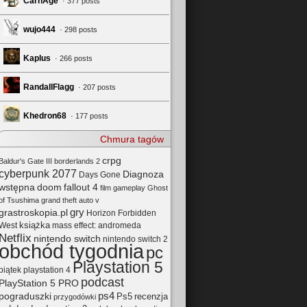
CarnAge
· 377 posts
wujo444
· 298 posts
Kaplus
· 266 posts
RandallFlagg
· 207 posts
Khedron68
· 177 posts
Chmura tagów
crpg
Baldur's Gate III
borderlands 2
cyberpunk 2077
Diagnoza
Days Gone
wstępna
doom
fallout 4
film
gameplay
Ghost
of Tsushima
grand theft auto v
gry
grastroskopia.pl
Horizon Forbidden
książka
mass effect: andromeda
West
Netflix
nintendo switch
nintendo switch 2
obchód tygodnia
pc
Playstation 5
playstation 4
piątek
podcast
PlayStation 5 PRO
pograduszki
ps4
Ps5
recenzja
przygodówki