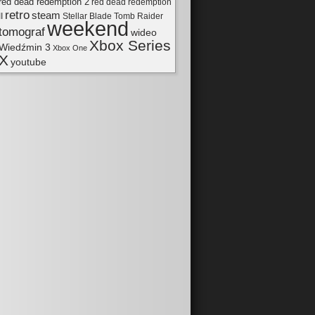
red dead redemption 2
red dead redemption
retro
steam
II
Tomb Raider
Stellar Blade
weekend
tomograf
wideo
Xbox Series
Wiedźmin 3
Xbox One
X
youtube