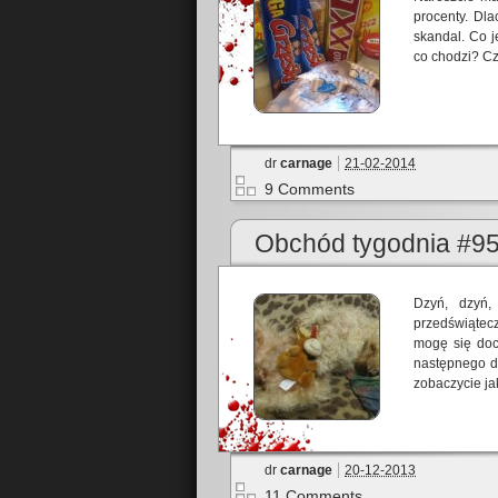
procenty. Dl
skandal. Co j
co chodzi? Czy
dr
carnage
21-02-2014
9 Comments
Obchód tygodnia #9
Dzyń, dzyń,
przedświąteczn
mogę się docz
następnego dn
zobaczycie jak
dr
carnage
20-12-2013
11 Comments