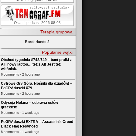
Jest co oglądać?
Nie ma
Ostatni podcast: 2026-08-03
Terapia grupowa
Borderlands 2
Popularne wątki
Obchód tygodnia #748/749 – bunt pralki z
AI i nowy laptop… też z AI! Jest też
wieśniak.
6 comments · 2 hours ago
Cyfrowe Gry Górą, Nośniki dla dziadów! –
PoGRAduszki #79
5 comments · 2 hours ago
Odyseja Nolana – odprawa osłów
greckich!
9 comments · 1 week ago
PoGRAduszki EXTRA – Assassin’s Creed
Black Flag Resynced
8 comments · 1 week ago