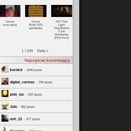
Conan
Guest
007 First
oczy węża
Rush PS5
Light
gameplay
PlayStation
5 pro
Gameplay
[First hour]
Dalej
»
1
/
245
Najczęściej komentujący
kornick
· 1840 posts
digital_cormac
· 794 posts
polo_tuc
· 637 posts
Jolo
· 482 posts
ash_22
· 377 posts