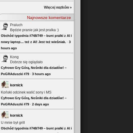
Więcej wątków »
Najnowsze komentarze
Praluch
Będzie pranie jak jest pralka :)
Obchód tygodnia #748/749 – bunt pralki z AI i
nowy laptop… też z AI! Jest też wieśniak.
·
3
hours ago
Kong
Dobrze się oglądało
Cyfrowe Gry Górą, Nośniki dla dziadów! –
PoGRAduszki #79
·
3 hours ago
kornick
Koński odcinek walić sony i MS
Cyfrowe Gry Górą, Nośniki dla dziadów! –
PoGRAduszki #79
·
2 days ago
kornick
U mnie był grill
Obchód tygodnia #748/749 – bunt pralki z AI i