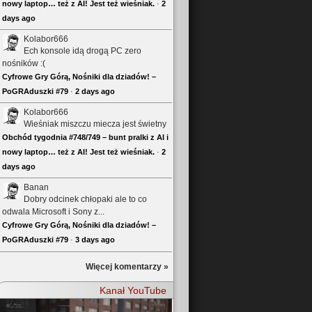
nowy laptop… też z AI! Jest też wieśniak.
·
2
days ago
Kolabor666
Ech konsole idą drogą PC zero
nośników :(
Cyfrowe Gry Górą, Nośniki dla dziadów! –
PoGRAduszki #79
·
2 days ago
Kolabor666
Wieśniak miszczu miecza jest świetny
Obchód tygodnia #748/749 – bunt pralki z AI i
nowy laptop… też z AI! Jest też wieśniak.
·
2
days ago
Banan
Dobry odcinek chłopaki ale to co
odwala Microsoft i Sony z...
Cyfrowe Gry Górą, Nośniki dla dziadów! –
PoGRAduszki #79
·
3 days ago
Więcej komentarzy »
Kanał YouTube