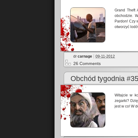
Grand Theft 
obchodzie. W
Pardon! Czy w
otworzyć lodó
dr
carnage
09-11-2012
26 Comments
Obchód tygodnia #3
Witajcie w k
zegarki? Dzię
jest w co! W 