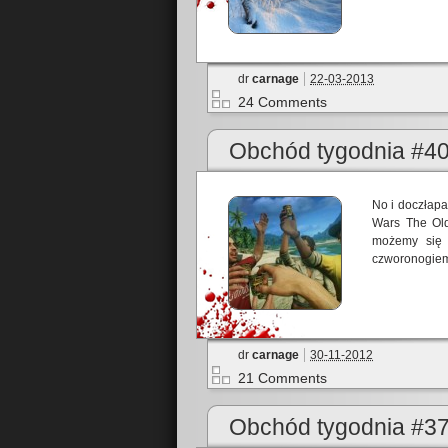
dr
carnage
22-03-2013
24 Comments
Obchód tygodnia #4
No i doczłapa
Wars The Old
możemy się 
czworonogie
dr
carnage
30-11-2012
21 Comments
Obchód tygodnia #3