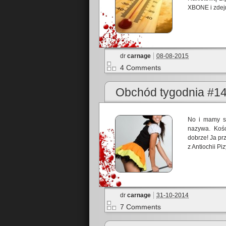
XBONE i zdej
dr
carnage
08-08-2015
4 Comments
Obchód tygodnia #1
No i mamy st
nazywa. Kośc
dobrze! Ja pr
z Antiochii Piz
dr
carnage
31-10-2014
7 Comments