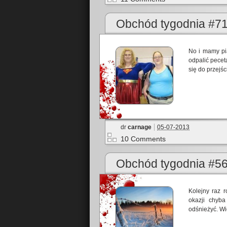
Obchód tygodnia #7
No i mamy pi
odpalić pecet
się do przejś
dr
carnage
05-07-2013
10 Comments
Obchód tygodnia #5
Kolejny raz r
okazji chyb
odśnieżyć. Wi