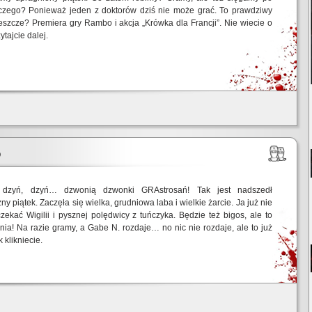
aczego? Ponieważ jeden z doktorów dziś nie może grać. To prawdziwy
eszcze? Premiera gry Rambo i akcja „Krówka dla Francji”. Nie wiecie o
tajcie dalej.
5
 dzyń, dzyń… dzwonią dzwonki GRAstrosań! Tak jest nadszedł
y piątek. Zaczęła się wielka, grudniowa laba i wielkie żarcie. Ja już nie
ekać Wigilii i pysznej polędwicy z tuńczyka. Będzie też bigos, ale to
ia! Na razie gramy, a Gabe N. rozdaje… no nic nie rozdaje, ale to już
 klikniecie.