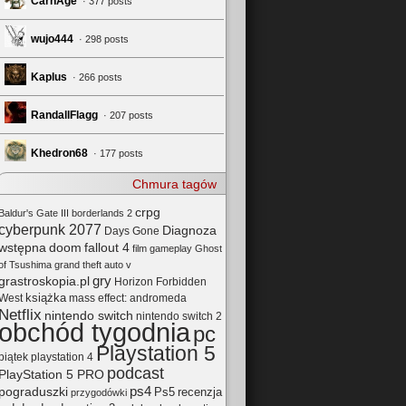
CarnAge
· 377 posts
wujo444
· 298 posts
Kaplus
· 266 posts
RandallFlagg
· 207 posts
Khedron68
· 177 posts
Chmura tagów
crpg
Baldur's Gate III
borderlands 2
cyberpunk 2077
Diagnoza
Days Gone
wstępna
doom
fallout 4
film
gameplay
Ghost
of Tsushima
grand theft auto v
gry
grastroskopia.pl
Horizon Forbidden
książka
mass effect: andromeda
West
Netflix
nintendo switch
nintendo switch 2
obchód tygodnia
pc
Playstation 5
playstation 4
piątek
podcast
PlayStation 5 PRO
pograduszki
ps4
Ps5
recenzja
przygodówki