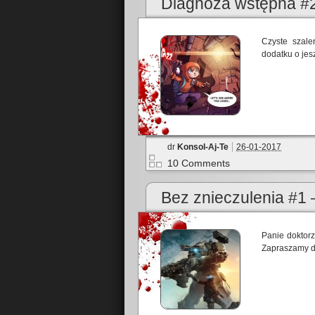
Diagnoza wstępna #2
Czyste szale
dodatku o jesz
dr
Konsol-Aj-Te
26-01-2017
10 Comments
Bez znieczulenia #1 –
Panie doktorz
Zapraszamy do 