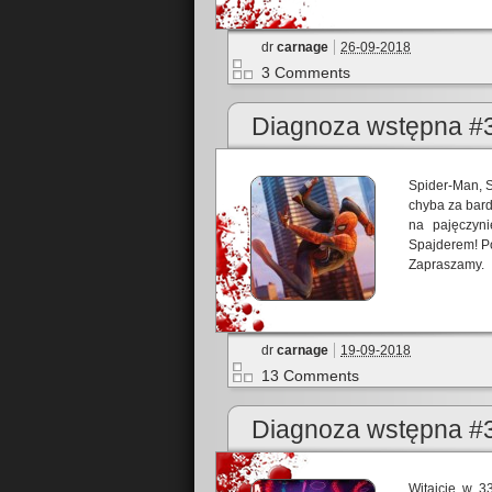
dr
carnage
26-09-2018
3 Comments
Diagnoza wstępna #3
Spider-Man, 
chyba za bard
na pajęczyn
Spajderem! Po
Zapraszamy.
dr
carnage
19-09-2018
13 Comments
Diagnoza wstępna #
Witajcie w 3