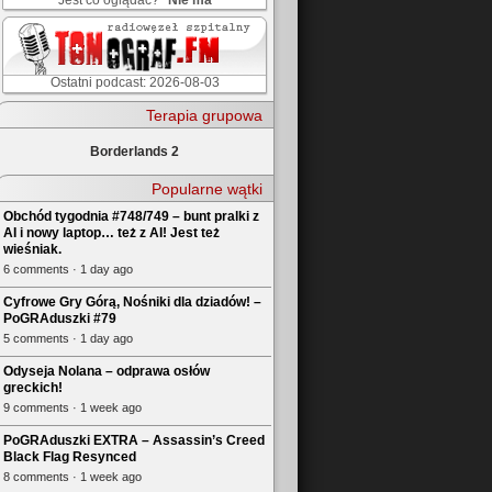
Jest co oglądać?
Nie ma
Ostatni podcast: 2026-08-03
Terapia grupowa
Borderlands 2
Popularne wątki
Obchód tygodnia #748/749 – bunt pralki z
AI i nowy laptop… też z AI! Jest też
wieśniak.
6 comments · 1 day ago
Cyfrowe Gry Górą, Nośniki dla dziadów! –
PoGRAduszki #79
5 comments · 1 day ago
Odyseja Nolana – odprawa osłów
greckich!
9 comments · 1 week ago
PoGRAduszki EXTRA – Assassin’s Creed
Black Flag Resynced
8 comments · 1 week ago