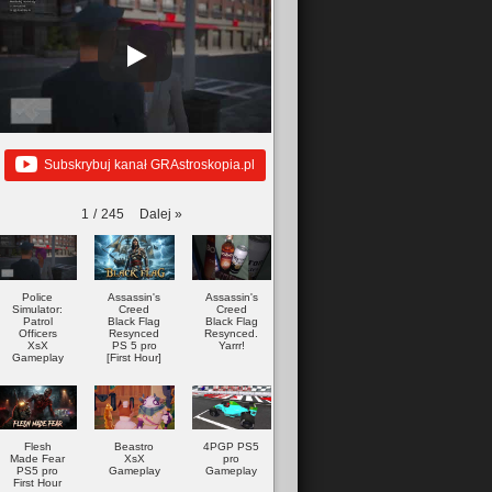
Subskrybuj kanał GRAstroskopia.pl
Dalej
»
1
/
245
Police
Assassin's
Assassin's
Simulator:
Creed
Creed
Patrol
Black Flag
Black Flag
Officers
Resynced
Resynced.
XsX
PS 5 pro
Yarrr!
Gameplay
[First Hour]
Flesh
Beastro
4PGP PS5
Made Fear
XsX
pro
PS5 pro
Gameplay
Gameplay
First Hour