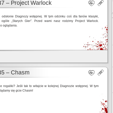
7 – Project Warlock
7 odsłonie Diagnozy wstępnej. W tym odcinku coś dla fanów klasyki,
w ogóle „Starych Gier”. Przed wami nasz rodzimy Project Warlock.
o oglądania.
35 – Chasm
ie rogaliki? Jeśli tak to witajcie w kolejnej Diagnozie wstępnej. W tym
glądamy się grze Chasm!