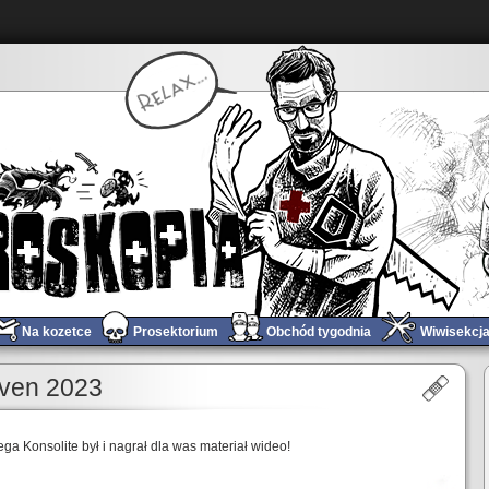
Na kozetce
Prosektorium
Obchód tygodnia
Wiwisekcj
aven 2023
ga Konsolite był i nagrał dla was materiał wideo!