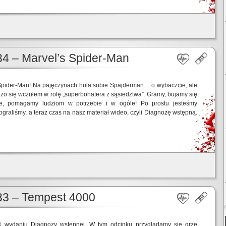
4 – Marvel’s Spider-Man
Spider-Man! Na pajęczynach hula sobie Spajderman… o wybaczcie, ale
zo się wczułem w rolę „superbohatera z sąsiedztwa”. Gramy, bujamy się
ie, pomagamy ludziom w potrzebie i w ogóle! Po prostu jesteśmy
graliśmy, a teraz czas na nasz materiał wideo, czyli Diagnozę wstępną.
33 – Tempest 4000
3 wydaniu Diagnozy wstępnej. W tym odcinku przyglądamy się grze