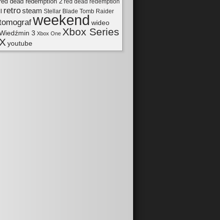
red dead redemption 2
red dead redemption
retro
steam
II
Tomb Raider
Stellar Blade
weekend
tomograf
wideo
Xbox Series
Wiedźmin 3
Xbox One
X
youtube