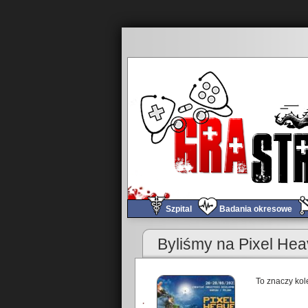
Szpital
Badania okresowe
Byliśmy na Pixel He
To znaczy kole