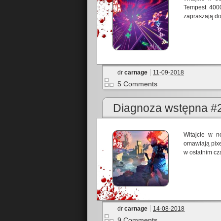
Tempest 4000
zapraszają do
dr
carnage
11-09-2018
5 Comments
Diagnoza wstępna #2
Witajcie w n
omawiają pixe
w ostatnim cz
dr
carnage
14-08-2018
9 Comments