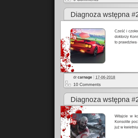
Diagnoza wstępna #2
Cześć i czoł
doktorzy Kons
to prawdziwa 
dr
carnage
17-06-2018
10 Comments
Diagnoza wstępna #2
Witajcie w k
Konsolite poc
już w kwietni