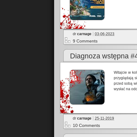
dr
carnage
03-06-2023
9 Comments
Diagnoza wstępna #4
Witajcie w ko
przyglądają s
przed sobą wi
wysłać na odd
dr
carnage
25-11-2019
10 Comments