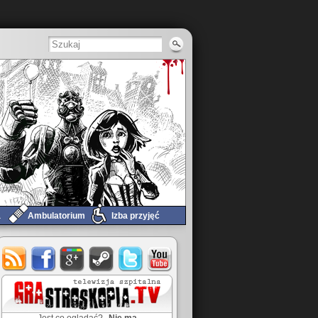
a
Ambulatorium
Izba przyjęć