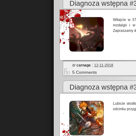
Diagnoza wstępna #3
Witajcie w 3
nostalgii i 
Zapraszamy d
dr
carnage
12-11-2018
5 Comments
Diagnoza wstępna #
Lubicie słodk
odcinku przy