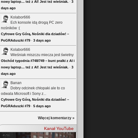
nowy laptop… też z AI! Jest też wieśniak.
·
3
days ago
Kolabor666
Ech konsole idą drogą PC zero
nośników :(
Cyfrowe Gry Górą, Nośniki dla dziadów! –
PoGRAduszki #79
·
3 days ago
Kolabor666
Wieśniak miszczu miecza jest świetny
Obchód tygodnia #748/749 – bunt pralki z AI i
nowy laptop… też z AI! Jest też wieśniak.
·
3
days ago
Banan
Dobry odcinek chłopaki ale to co
odwala Microsoft i Sony z...
Cyfrowe Gry Górą, Nośniki dla dziadów! –
PoGRAduszki #79
·
5 days ago
Więcej komentarzy »
Kanał YouTube