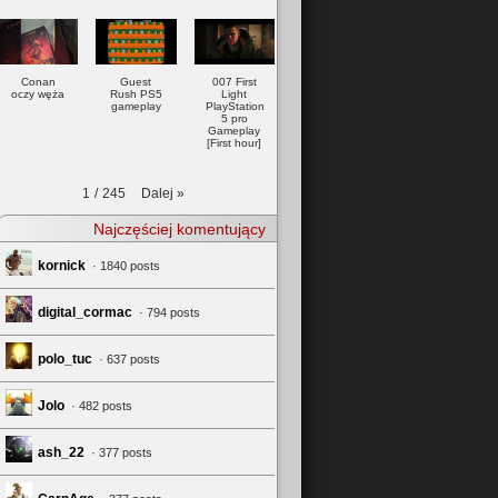
Conan
Guest
007 First
oczy węża
Rush PS5
Light
gameplay
PlayStation
5 pro
Gameplay
[First hour]
Dalej
»
1
/
245
Najczęściej komentujący
kornick
· 1840 posts
digital_cormac
· 794 posts
polo_tuc
· 637 posts
Jolo
· 482 posts
ash_22
· 377 posts