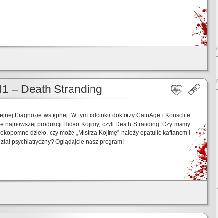
1 – Death Stranding
lejnej Diagnozie wstępnej. W tym odcinku doktorzy CarnAge i Konsolite
ię najnowszej produkcji Hideo Kojimy, czyli Death Stranding. Czy mamy
ekopomne dzieło, czy może „Mistrza Kojimę” należy opatulić kaftanem i
ział psychiatryczny? Oglądajcie nasz program!