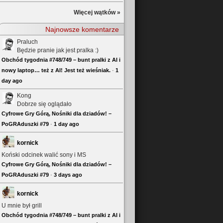
Więcej wątków »
Najnowsze komentarze
Praluch
Będzie pranie jak jest pralka :)
Obchód tygodnia #748/749 – bunt pralki z AI i
nowy laptop… też z AI! Jest też wieśniak.
·
1
day ago
Kong
Dobrze się oglądało
Cyfrowe Gry Górą, Nośniki dla dziadów! –
PoGRAduszki #79
·
1 day ago
kornick
Koński odcinek walić sony i MS
Cyfrowe Gry Górą, Nośniki dla dziadów! –
PoGRAduszki #79
·
3 days ago
kornick
U mnie był grill
Obchód tygodnia #748/749 – bunt pralki z AI i