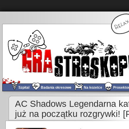
Szpital
Badania okresowe
Na kozetce
Prosekto
AC Shadows Legendarna kat
już na początku rozgrywki!