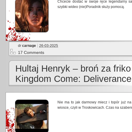
Chcecie dostać w swoje ręce legendarny sa
szybki wideo (nie)Poradnik służy pomocą.
dr
carnage
26-03-2025
17 Comments
Hultaj Henryk – broń za frik
Kingdom Come: Deliverance
Nie ma to jak darmowy miecz i topór już n
wiosce, czyli w Troskowicach. Czas na szaberek