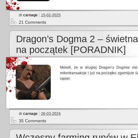
dr
carnage
15-02-2025
21 Comments
Dragon’s Dogma 2 – świetn
na początek [PORADNIK]
Mówili, że w drugiej Dragon’s Dogmie nie
mikrotransakcje i już na początku zgarnijcie ś
rapier.
dr
carnage
26-03-2024
35 Comments
Wczesny farming runów w E