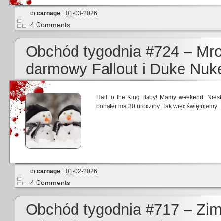
dr
carnage
01-03-2026
4 Comments
Obchód tygodnia #724 – Mro
darmowy Fallout i Duke Nuk
Hail to the King Baby! Mamy weekend. Niest
bohater ma 30 urodziny. Tak więc świętujemy.
dr
carnage
01-02-2026
4 Comments
Obchód tygodnia #717 – Zim