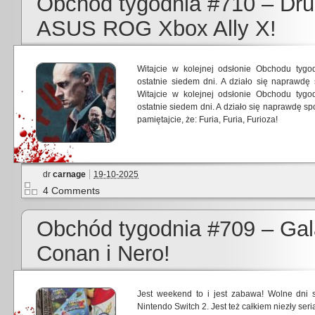
Obchód tygodnia #710 – Drug
ASUS ROG Xbox Ally X!
Witajcie w kolejnej odsłonie Obchodu tyg
ostatnie siedem dni. A działo się naprawdę 
Witajcie w kolejnej odsłonie Obchodu tyg
ostatnie siedem dni. A działo się naprawdę spo
pamiętajcie, że: Furia, Furia, Furioza!
dr
carnage
19-10-2025
4 Comments
Obchód tygodnia #709 – Gal
Conan i Nero!
Jest weekend to i jest zabawa! Wolne dni
Nintendo Switch 2. Jest też całkiem niezły seria