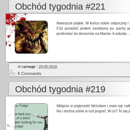
Obchód tygodnia #221
Nareszcie piątek. W końcu sobie odpocznę 
Cóż poradzić jestem zarobiony po pachy jak
postrzelać do demonów na Marsie. A szkoda…
dr
carnage
20-05-2016
6 Comments
Obchód tygodnia #219
Witajcie w piąteczek! Wróciłem i mam się cał
No i można sobie w coś pograć. W co? To się 