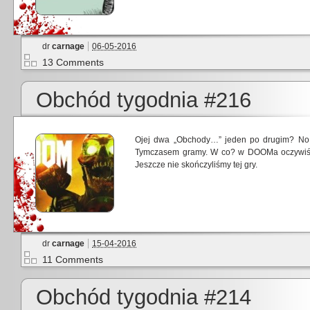
dr
carnage
06-05-2016
13 Comments
Obchód tygodnia #216
Ojej dwa „Obchody…” jeden po drugim? No t
Tymczasem gramy. W co? w DOOMa oczywiści
Jeszcze nie skończyliśmy tej gry.
dr
carnage
15-04-2016
11 Comments
Obchód tygodnia #214