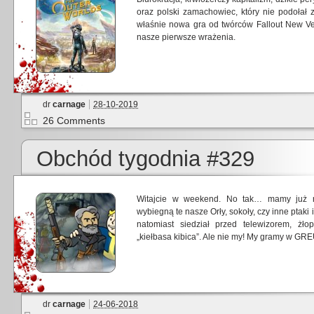
oraz polski zamachowiec, który nie podołał
właśnie nowa gra od twórców Fallout New Ve
nasze pierwsze wrażenia.
dr
carnage
28-10-2019
26 Comments
Obchód tygodnia #329
Witajcie w weekend. No tak… mamy już ni
wybiegną te nasze Orły, sokoły, czy inne ptaki
natomiast siedział przed telewizorem, żłop
„kiełbasa kibica”. Ale nie my! My gramy w GRE
dr
carnage
24-06-2018