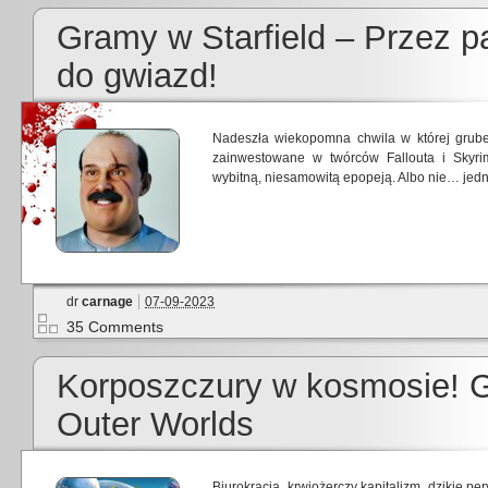
Gramy w Starfield – Przez p
do gwiazd!
Nadeszła wiekopomna chwila w której grube 
zainwestowane w twórców Fallouta i Skyr
wybitną, niesamowitą epopeją. Albo nie… jedn
dr
carnage
07-09-2023
35 Comments
Korposzczury w kosmosie! 
Outer Worlds
Biurokracja, krwiożerczy kapitalizm, dzikie p