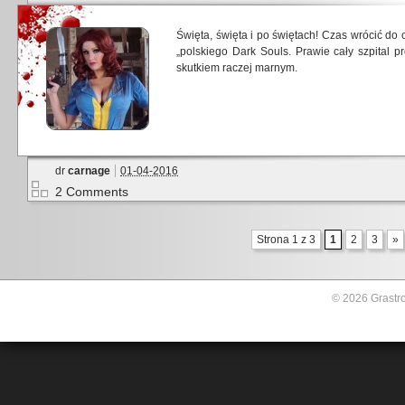
Święta, święta i po świętach! Czas wrócić d
„polskiego Dark Souls. Prawie cały szpital p
skutkiem raczej marnym.
dr
carnage
01-04-2016
2 Comments
Strona 1 z 3
1
2
3
»
© 2026 Grastro