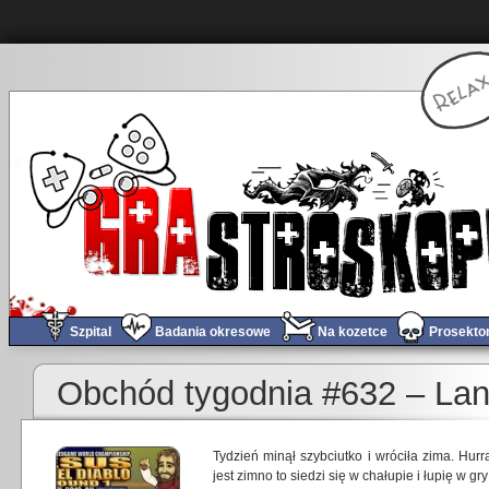
Szpital
Badania okresowe
Na kozetce
Prosekto
Obchód tygodnia #632 – Lan
Tydzień minął szybciutko i wróciła zima. Hur
jest zimno to siedzi się w chałupie i łupię w gry