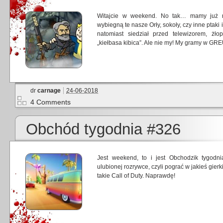
Witajcie w weekend. No tak… mamy już ni
wybiegną te nasze Orły, sokoły, czy inne ptaki
natomiast siedział przed telewizorem, żłop
„kiełbasa kibica”. Ale nie my! My gramy w GRE
dr
carnage
24-06-2018
4 Comments
Obchód tygodnia #326
Jest weekend, to i jest Obchodzik tygod
ulubionej rozrywce, czyli pograć w jakieś gier
takie Call of Duty. Naprawdę!