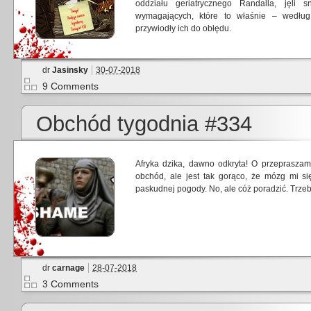
oddziału geriatrycznego Randalla, jęli 
wymagających, które to właśnie – według
przywiodły ich do obłędu.
dr
Jasinsky
30-07-2018
9 Comments
Obchód tygodnia #334
Afryka dzika, dawno odkryta! O przepraszam
obchód, ale jest tak gorąco, że mózg mi s
paskudnej pogody. No, ale cóż poradzić. Trzeb
dr
carnage
28-07-2018
3 Comments