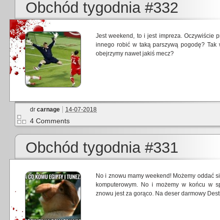
Obchód tygodnia #332
Jest weekend, to i jest impreza. Oczywiście
innego robić w taką parszywą pogodę? Tak
obejrzymy nawet jakiś mecz?
dr
carnage
14-07-2018
4 Comments
Obchód tygodnia #331
No i znowu mamy weekend! Możemy oddać się 
komputerowym. No i możemy w końcu w spo
znowu jest za gorąco. Na deser darmowy Dest