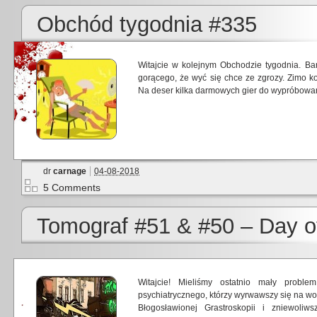
Obchód tygodnia #335
Witajcie w kolejnym Obchodzie tygodnia. Ba
gorącego, że wyć się chce ze zgrozy. Zimo ko
Na deser kilka darmowych gier do wypróbowa
dr
carnage
04-08-2018
5 Comments
Tomograf #51 & #50 – Day o
Witajcie! Mieliśmy ostatnio mały prob
psychiatrycznego, którzy wyrwawszy się na wo
Błogosławionej Grastroskopii i zniewoliw