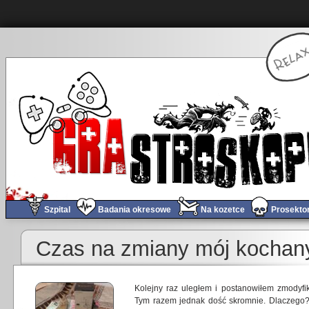
Szpital
Badania okresowe
Na kozetce
Prosekto
Czas na zmiany mój kochan
Kolejny raz uległem i postanowiłem zmodyf
Tym razem jednak dość skromnie. Dlaczego? 