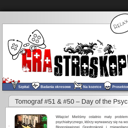
Szpital
Badania okresowe
Na kozetce
Prosekto
Tomograf #51 & #50 – Day of the Psy
Witajcie! Mieliśmy ostatnio mały prob
psychiatrycznego, którzy wyrwawszy się na wo
Błogosławionej Grastroskopii i zniewoliw