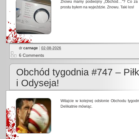
Znowu mamy podwójny „Obchód…”? Co za sk
prostu byłem na wyjeździe. Znowu. Taki los!
dr
carnage
02-08-2026
6 Comments
Obchód tygodnia #747 – Pił
i Odyseja!
Witajcie w kolejnej odsłonie Obchodu tygodn
Delikatnie mówiąc.