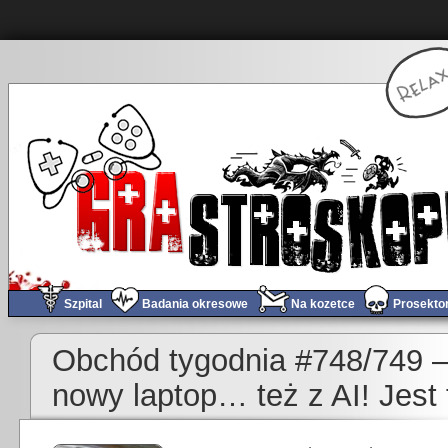
Szpital
Badania okresowe
Na kozetce
Prosekto
Obchód tygodnia #748/749 – b
nowy laptop… też z AI! Jest 