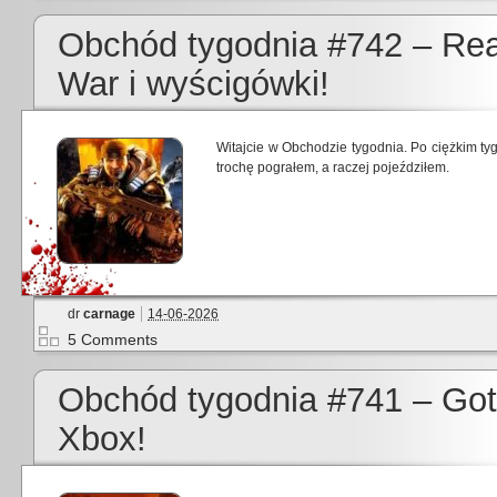
Obchód tygodnia #742 – Rea
War i wyścigówki!
Witajcie w Obchodzie tygodnia. Po ciężkim t
trochę pograłem, a raczej pojeździłem.
dr
carnage
14-06-2026
5 Comments
Obchód tygodnia #741 – Goth
Xbox!