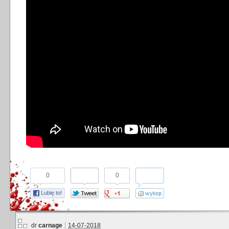
0
0
Lubię to!
dr
carnage
14-07-2018