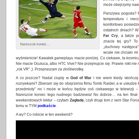
może obejrzymy nawe
Parszywa pogoda? Pr
temperatura i nie
komfortowo posiedzi
ostatnich dniach? W
Far Cry
, a także 
znacie tej gry? T
Nareszcie koniec…
„duchowy następca
wcale nie chciało mi 
wyśmienicie! Kawałek gameplayu macie poniżej. Co ciekawe, ta kosmicz
Nie macie Oculuca, albo HTC Vive? Nie przejmujcie się. Prawie nikt nie m
„rok VR” ;). Przepraszam za złośliwostkę.
A co jeszcze? Nadal ciupię w
God of War
i nie wiem kiedy skończę ;
rozrywkami? Zbieram się do obejrzenia filmu Tomb Raider, a w usłudze
przedmioty” no i może w końcu będzie coś ciekawego w telewizji – j
Nareszcie koniec tego nudnego badziewia! No dobrze… na ten finał 
weekendowych lektur – czytam
Zagładę
, czyli drugi tom z serii Star Fo
temu w TYM
podkaście
.
A wy? Co robicie w ten weekend?