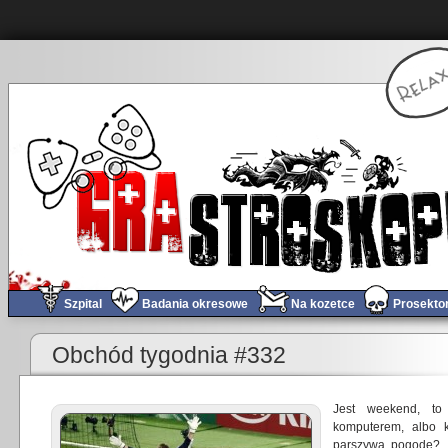
Szpital
Badania okresowe
Na kozetce
Prosekto
«
Reader’s Initiative – Lato z Conanem i nie tylko!
Obchód tygodnia #332
Jest weekend, to 
komputerem, albo 
parszywą pogodę? 