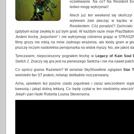
oczekiwanie. Na co? Na Resident Ev
ledwo mogę wytrzymać!
Niech już ten weekend się skończy! 
wylewam żale płacząc w kąciku w 
Residentem. Cóż poradzić? Zachciało mi
(gdybym wziął zwykłą to już bym grał). W każdym razie moje PlayStation
Jestem trochę „bojuchem” i nie wytrzymuję ciśnienia grając w STRAS
filmy grozy nie robią na mnie żadnego wrażenia, ale kiedy gram w gie
piszczę niczym nastoletnia pensjonarka na widok myszy. No, ale jakoś d
Tymczasem, niepocieszony pograłem trochę w
Legacy of Kain Soul
Switch 2. Znaczy się gra jest na pierwszego Switcha i nie ma nawet patc
Co oprócz grania Razielem? W serwisie SkyShowtime oglądam
Star 
wieloletni fan ST jestem, mówiąc delikatnie rozczarowany.
Acha, upiekłem też pyszne ciasto jogurtowe i zaraz wieczorkiem sią
kawusią i jakąś dobrą lekturą. Co będę czytał w ten niedzielny wiecz
Jekyll i pan Hyde
Roberta Louisa Stevensona.