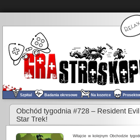
Szpital
Badania okresowe
Na kozetce
Prosekto
«
14 urodziny GRAstroskopia.pl – to już tyle lat…
Wirtualny
Obchód tygodnia #728 – Resident Evil
Star Trek!
Witajcie w kolejnym Obchodzie tygod