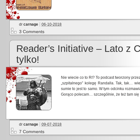
dr
carnage
06-10-2018
3 Comments
Reader’s Initiative – Lato z
tylko!
Nie wiecie co to RI? To podcast tworzony prz
„szpitalnego” kolegę Randalla. Tak, tak… wi
sumie to jest to samo. W tym odcinku rozma
Gorąco polecam… szczególnie, że też tam się
dr
carnage
09-07-2018
7 Comments