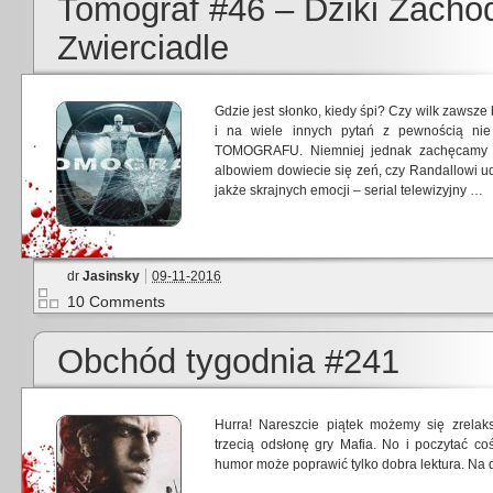
Tomograf #46 – Dziki Zach
Zwierciadle
Gdzie jest słonko, kiedy śpi? Czy wilk zawsze
i na wiele innych pytań z pewnością n
TOMOGRAFU. Niemniej jednak zachęcamy do
albowiem dowiecie się zeń, czy Randallowi u
jakże skrajnych emocji – serial telewizyjny …
dr
Jasinsky
09-11-2016
10 Comments
Obchód tygodnia #241
Hurra! Nareszcie piątek możemy się zrela
trzecią odsłonę gry Mafia. No i poczytać 
humor może poprawić tylko dobra lektura. Na 