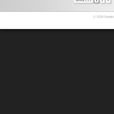
Strona 1 z 2
1
2
»
© 2026 Grastro