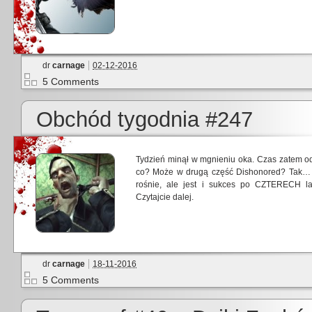
dr
carnage
02-12-2016
5 Comments
Obchód tygodnia #247
Tydzień minął w mgnieniu oka. Czas zatem od
co? Może w drugą część Dishonored? Tak… 
rośnie, ale jest i sukces po CZTERECH l
Czytajcie dalej.
dr
carnage
18-11-2016
5 Comments