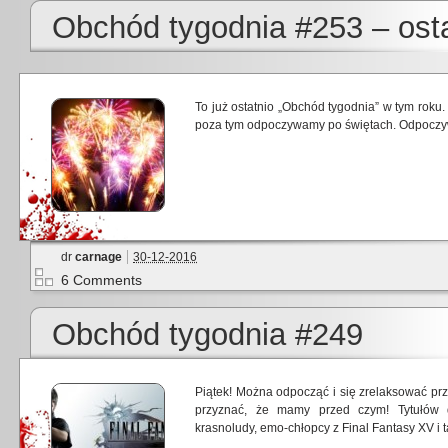
Obchód tygodnia #253 – osta
To już ostatnio „Obchód tygodnia” w tym rok
poza tym odpoczywamy po świętach. Odpoczywa
dr
carnage
30-12-2016
6 Comments
Obchód tygodnia #249
Piątek! Można odpocząć i się zrelaksować pr
przyznać, że mamy przed czym! Tytułów 
krasnoludy, emo-chłopcy z Final Fantasy XV 