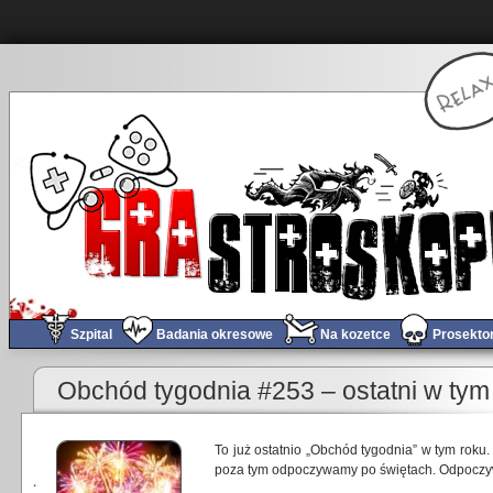
Szpital
Badania okresowe
Na kozetce
Prosekto
Obchód tygodnia #253 – ostatni w tym
To już ostatnio „Obchód tygodnia” w tym rok
poza tym odpoczywamy po świętach. Odpoczywa