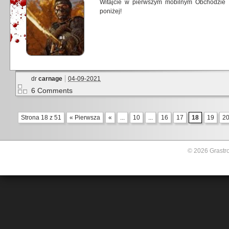
Witajcie w pierwszym mobilnym Obchodzie 
poniżej!
dr
carnage
04-09-2021
6 Comments
Strona 18 z 51
« Pierwsza
«
...
10
...
16
17
18
19
2
© 2026 Grastro