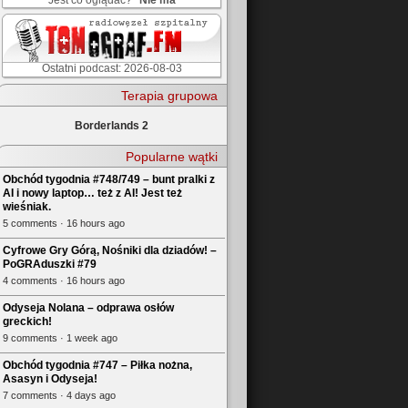
Jest co oglądać?
Nie ma
Ostatni podcast: 2026-08-03
Terapia grupowa
Borderlands 2
Popularne wątki
Obchód tygodnia #748/749 – bunt pralki z
AI i nowy laptop… też z AI! Jest też
wieśniak.
5 comments · 16 hours ago
Cyfrowe Gry Górą, Nośniki dla dziadów! –
PoGRAduszki #79
4 comments · 16 hours ago
Odyseja Nolana – odprawa osłów
greckich!
9 comments · 1 week ago
Obchód tygodnia #747 – Piłka nożna,
Asasyn i Odyseja!
7 comments · 4 days ago