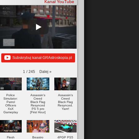
Kanał YouTube
Subskrybuj kanał GRAstroskopia.pl
Dalej
»
1
/
245
Police
Assassin's
Assassin's
Simulator:
Creed
Creed
Patrol
Black Flag
Black Flag
Officers
Resynced
Resynced.
XsX
PS 5 pro
Yarrr!
Gameplay
[First Hour]
Flesh
Beastro
4PGP PS5