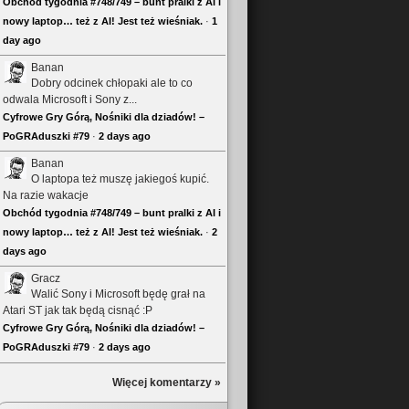
Obchód tygodnia #748/749 – bunt pralki z AI i
nowy laptop… też z AI! Jest też wieśniak.
·
1
day ago
Banan
Dobry odcinek chłopaki ale to co
odwala Microsoft i Sony z...
Cyfrowe Gry Górą, Nośniki dla dziadów! –
PoGRAduszki #79
·
2 days ago
Banan
O laptopa też muszę jakiegoś kupić.
Na razie wakacje
Obchód tygodnia #748/749 – bunt pralki z AI i
nowy laptop… też z AI! Jest też wieśniak.
·
2
days ago
Gracz
Walić Sony i Microsoft będę grał na
Atari ST jak tak będą cisnąć :P
Cyfrowe Gry Górą, Nośniki dla dziadów! –
PoGRAduszki #79
·
2 days ago
Więcej komentarzy »