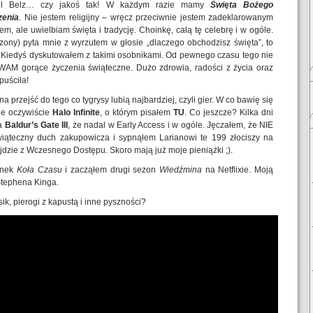
ol Belz… czy jakoś tak! W każdym razie mamy
Święta Bożego
zenia
. Nie jestem religijny – wręcz przeciwnie jestem zadeklarowanym
em, ale uwielbiam święta i tradycję. Choinkę, całą tę celebrę i w ogóle.
rzony) pyta mnie z wyrzutem w głosie „dlaczego obchodzisz święta”, to
Kiedyś dyskutowałem z takimi osobnikami. Od pewnego czasu tego nie
 WAM gorące życzenia świąteczne. Dużo zdrowia, radości z życia oraz
uściła!
rzejść do tego co tygrysy lubią najbardziej, czyli gier. W co bawię się
ie oczywiście
Halo Infinite
, o którym pisałem
TU
. Co jeszcze? Kilka dni
na
Baldur’s Gate III
, że nadal w Early Access i w ogóle. Jęczałem, że NIE
iąteczny duch zakupowicza i sypnąłem Larianowi te 199 złociszy na
jdzie z Wczesnego Dostępu. Skoro mają już moje pieniążki ;).
inek
Koła Czasu
i zacząłem drugi sezon
Wiedźmina
na Netflixie. Moją
tephena Kinga.
ik, pierogi z kapustą i inne pyszności?