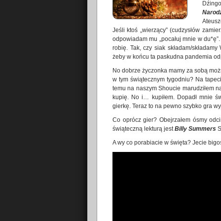
Dźing
Narod
Ateusz
Jeśli ktoś „wierzący” (cudzysłów zamie
odpowiadam mu „pocałuj mnie w du*ę”. 
robię. Tak, czy siak składam/składamy
żeby w końcu ta paskudna pandemia odp
No dobrze życzonka mamy za sobą można p
w tym świątecznym tygodniu? Na tapec
temu na naszym Shoucie marudziłem 
kupię. No i… kupiłem. Dopadł mnie św
gierkę. Teraz to na pewno szybko gra wy
Co oprócz gier? Obejrzałem ósmy odc
świąteczną lekturą jest
Billy Summers
S
A wy co porabiacie w święta? Jecie bigos