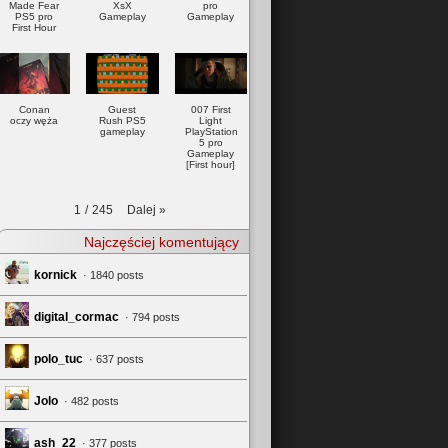
Made Fear
XsX
pro
PS5 pro
Gameplay
Gameplay
First Hour
Conan
Guest
007 First
oczy węża
Rush PS5
Light
gameplay
PlayStation
5 pro
Gameplay
[First hour]
Dalej
»
1
/
245
Najczęściej komentujący
kornick
· 1840 posts
digital_cormac
· 794 posts
polo_tuc
· 637 posts
Jolo
· 482 posts
ash_22
· 377 posts