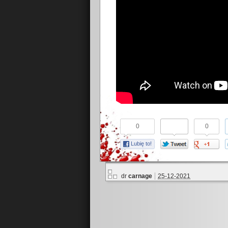
0
0
Lubię to!
dr
carnage
25-12-2021