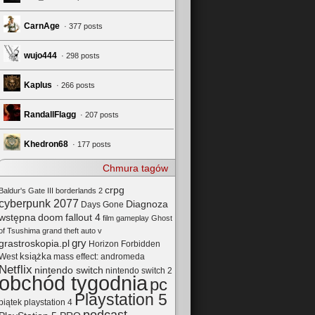
CarnAge
· 377 posts
wujo444
· 298 posts
Kaplus
· 266 posts
RandallFlagg
· 207 posts
Khedron68
· 177 posts
Chmura tagów
crpg
Baldur's Gate III
borderlands 2
cyberpunk 2077
Diagnoza
Days Gone
wstępna
doom
fallout 4
film
gameplay
Ghost
of Tsushima
grand theft auto v
gry
grastroskopia.pl
Horizon Forbidden
książka
mass effect: andromeda
West
Netflix
nintendo switch
nintendo switch 2
obchód tygodnia
pc
Playstation 5
playstation 4
piątek