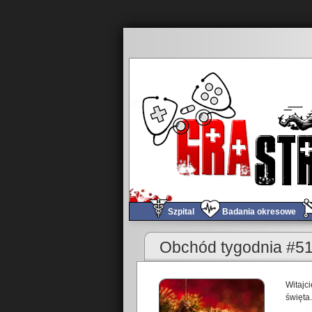
Szpital
Badania okresowe
«
Godzina z Halo Infinite
Obchód tygodnia #51
Witajc
święta.