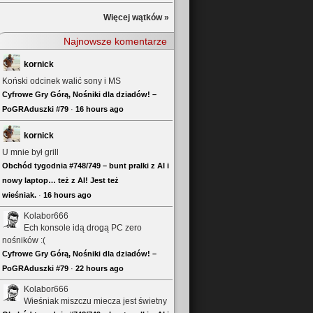
Więcej wątków »
Najnowsze komentarze
kornick
Koński odcinek walić sony i MS
Cyfrowe Gry Górą, Nośniki dla dziadów! –
PoGRAduszki #79
·
16 hours ago
kornick
U mnie był grill
Obchód tygodnia #748/749 – bunt pralki z AI i
nowy laptop… też z AI! Jest też
wieśniak.
·
16 hours ago
Kolabor666
Ech konsole idą drogą PC zero
nośników :(
Cyfrowe Gry Górą, Nośniki dla dziadów! –
PoGRAduszki #79
·
22 hours ago
Kolabor666
Wieśniak miszczu miecza jest świetny