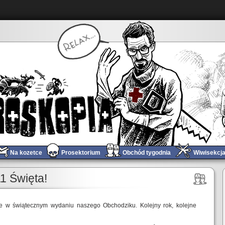
Na kozetce
Prosektorium
Obchód tygodnia
Wiwisekcj
Tomograf #72 – ten w którym Carnaś przemówił ludzkim głosem
»
1 Święta!
ie w świątecznym wydaniu naszego Obchodziku. Kolejny rok, kolejne