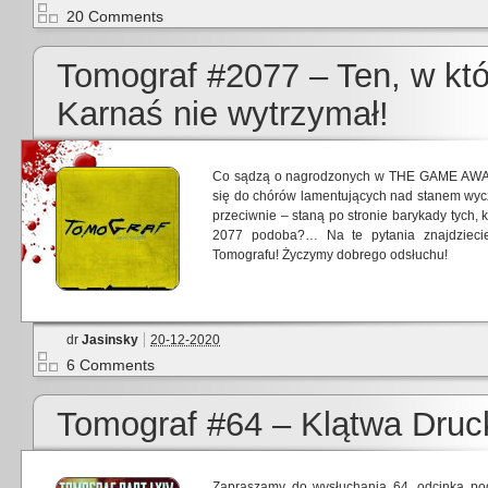
20 Comments
Tomograf #2077 – Ten, w kt
Karnaś nie wytrzymał!
Co sądzą o nagrodzonych w THE GAME AWAR
się do chórów lamentujących nad stanem wyc
przeciwnie – staną po stronie barykady tych
2077 podoba?… Na te pytania znajdziec
Tomografu! Życzymy dobrego odsłuchu!
dr
Jasinsky
20-12-2020
6 Comments
Tomograf #64 – Klątwa Dru
Zapraszamy do wysłuchania 64. odcinka po