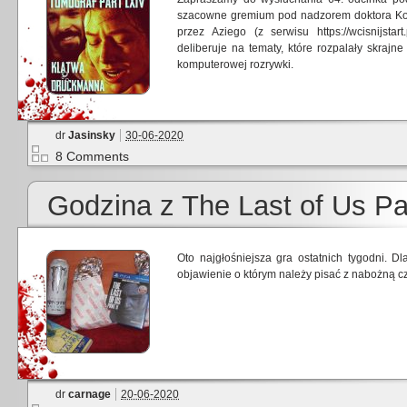
szacowne gremium pod nadzorem doktora Kons
przez Aziego (z serwisu https://wcisnijstar
deliberuje na tematy, które rozpalały skraj
komputerowej rozrywki.
dr
Jasinsky
30-06-2020
8 Comments
Godzina z The Last of Us Par
Oto najgłośniejsza gra ostatnich tygodni. D
objawienie o którym należy pisać z nabożną cz
dr
carnage
20-06-2020