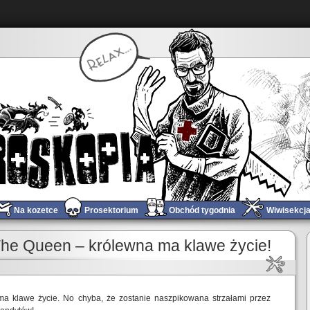
Na kozetce
Prosektorium
Obchód tygodnia
Wiwisekcj
he Queen – królewna ma klawe życie!
ma klawe życie. No chyba, że zostanie naszpikowana strzałami przez