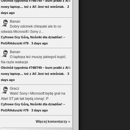
Obchód tygodnia #748/749 – bunt pralki z AI i
nowy laptop… też z AI! Jest też wieśniak.
·
2
days ago
Banan
Dobry odcinek chłopaki ale to co
odwala Microsoft i Sony z...
Cyfrowe Gry Górą, Nośniki dla dziadów! –
PoGRAduszki #79
·
3 days ago
Banan
O laptopa też muszę jakiegoś kupić.
Na razie wakacje
Obchód tygodnia #748/749 – bunt pralki z AI i
nowy laptop… też z AI! Jest też wieśniak.
·
3
days ago
Gracz
Walić Sony i Microsoft będę grał na
Atari ST jak tak będą cisnąć :P
Cyfrowe Gry Górą, Nośniki dla dziadów! –
PoGRAduszki #79
·
3 days ago
Więcej komentarzy »