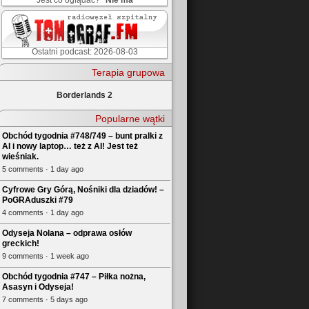
Jest co oglądać?
Nie ma
Ostatni podcast: 2026-08-03
Terapia grupowa
Borderlands 2
Popularne wątki
Obchód tygodnia #748/749 – bunt pralki z
AI i nowy laptop… też z AI! Jest też
wieśniak.
5 comments · 1 day ago
Cyfrowe Gry Górą, Nośniki dla dziadów! –
PoGRAduszki #79
4 comments · 1 day ago
Odyseja Nolana – odprawa osłów
greckich!
9 comments · 1 week ago
Obchód tygodnia #747 – Piłka nożna,
Asasyn i Odyseja!
7 comments · 5 days ago