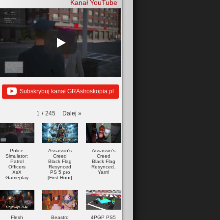
Kanał YouTube
Subskrybuj kanał GRAstroskopia.pl
Dalej
»
1
/
245
Police
Assassin's
Assassin's
Simulator:
Creed
Creed
Patrol
Black Flag
Black Flag
Officers
Resynced
Resynced.
XsX
PS 5 pro
Yarrr!
Gameplay
[First Hour]
Flesh
Beastro
4PGP PS5