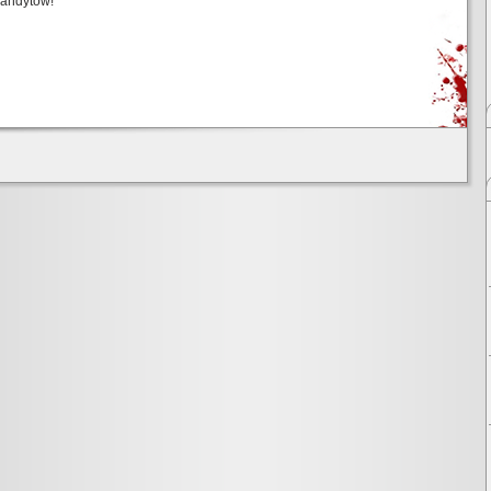
andytów!