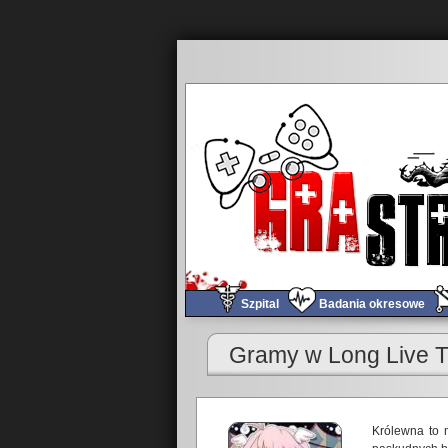
Szpital
Badania okresowe
Gramy w Long Live T
Królewna to 