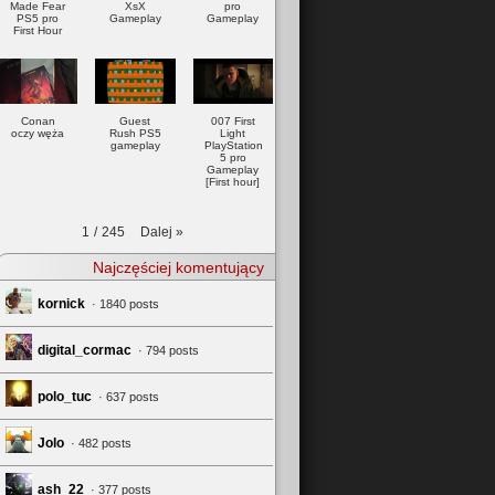
Made Fear
XsX
pro
PS5 pro
Gameplay
Gameplay
First Hour
Conan
Guest
007 First
oczy węża
Rush PS5
Light
gameplay
PlayStation
5 pro
Gameplay
[First hour]
Dalej
»
1
/
245
Najczęściej komentujący
kornick
· 1840 posts
digital_cormac
· 794 posts
polo_tuc
· 637 posts
Jolo
· 482 posts
ash_22
· 377 posts