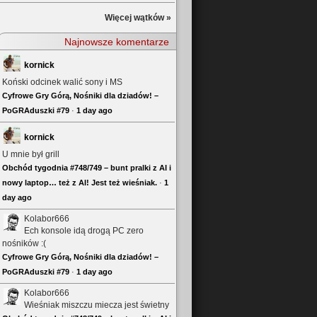
Więcej wątków »
Najnowsze komentarze
kornick
Koński odcinek walić sony i MS
Cyfrowe Gry Górą, Nośniki dla dziadów! –
PoGRAduszki #79
·
1 day ago
kornick
U mnie był grill
Obchód tygodnia #748/749 – bunt pralki z AI i
nowy laptop… też z AI! Jest też wieśniak.
·
1
day ago
Kolabor666
Ech konsole idą drogą PC zero
nośników :(
Cyfrowe Gry Górą, Nośniki dla dziadów! –
PoGRAduszki #79
·
1 day ago
Kolabor666
Wieśniak miszczu miecza jest świetny