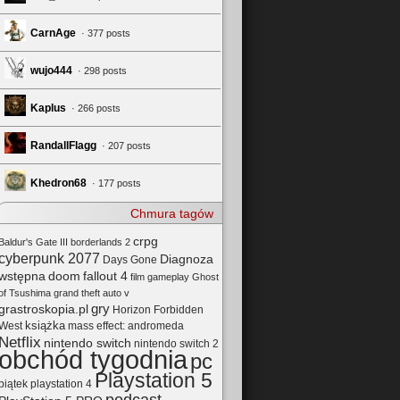
CarnAge
· 377 posts
wujo444
· 298 posts
Kaplus
· 266 posts
RandallFlagg
· 207 posts
Khedron68
· 177 posts
Chmura tagów
crpg
Baldur's Gate III
borderlands 2
cyberpunk 2077
Diagnoza
Days Gone
wstępna
doom
fallout 4
film
gameplay
Ghost
of Tsushima
grand theft auto v
gry
grastroskopia.pl
Horizon Forbidden
książka
mass effect: andromeda
West
Netflix
nintendo switch
nintendo switch 2
obchód tygodnia
pc
Playstation 5
playstation 4
piątek