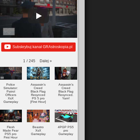
Subskrybuj kanał GRAstroskopia.pl
Dalej
»
1
/
245
Police
Assassin's
Assassin's
Simulator:
Creed
Creed
Patrol
Black Flag
Black Flag
Officers
Resynced
Resynced.
XsX
PS 5 pro
Yarrr!
Gameplay
[First Hour]
Flesh
Beastro
4PGP PS5
Made Fear
XsX
pro
PS5 pro
Gameplay
Gameplay
First Hour