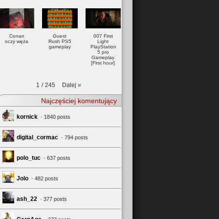
Conan
Guest
007 First
oczy węża
Rush PS5
Light
gameplay
PlayStation
5 pro
Gameplay
[First hour]
Dalej
»
1
/
245
Najczęściej komentujący
kornick
· 1840 posts
digital_cormac
· 794 posts
polo_tuc
· 637 posts
Jolo
· 482 posts
ash_22
· 377 posts