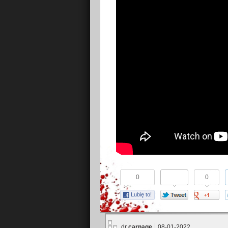
0
0
Lubię to!
dr
carnage
08-01-2022