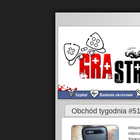
Szpital
Badania okresowe
«
Obchód tygodnia #512 Nowy Rok!
Obchód tygodnia #5
Witajc
odpocz
Xboksa