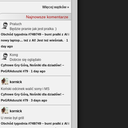
Więcej wątków »
Najnowsze komentarze
Praluch
Będzie pranie jak jest pralka :)
Obchód tygodnia #748/749 – bunt pralki z AI i
nowy laptop… też z AI! Jest też wieśniak.
·
1
day ago
Kong
Dobrze się oglądało
Cyfrowe Gry Górą, Nośniki dla dziadów! –
PoGRAduszki #79
·
1 day ago
kornick
Koński odcinek walić sony i MS
Cyfrowe Gry Górą, Nośniki dla dziadów! –
PoGRAduszki #79
·
3 days ago
kornick
U mnie był grill
Obchód tygodnia #748/749 – bunt pralki z AI i