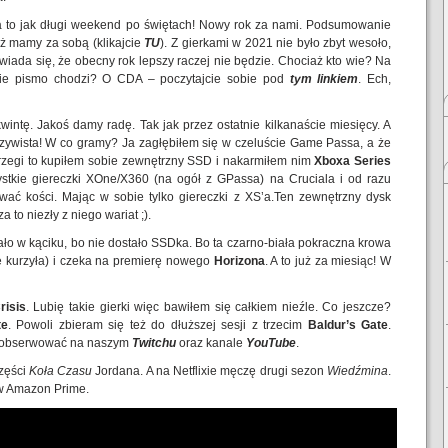
 to jak długi weekend po świętach! Nowy rok za nami. Podsumowanie
eż mamy za sobą (klikajcie
TU
). Z gierkami w 2021 nie było zbyt wesoło,
wiada się, że obecny rok lepszy raczej nie będzie. Chociaż kto wie? Na
akie pismo chodzi? O CDA – poczytajcie sobie pod
tym linkiem
. Ech,
intę. Jakoś damy radę. Tak jak przez ostatnie kilkanaście miesięcy. A
ywista! W co gramy? Ja zagłębiłem się w czeluście Game Passa, a że
 brzegi to kupiłem sobie zewnętrzny SSD i nakarmiłem nim
Xboxa Series
ystkie giereczki XOne/X360 (na ogół z GPassa) na Cruciala i od razu
ać kości. Mając w sobie tylko giereczki z XS’a.Ten zewnętrzny dysk
a to niezły z niego wariat ;).
ało w kąciku, bo nie dostało SSDka. Bo ta czarno-biała pokraczna krowa
ie kurzyła) i czeka na premierę nowego
Horizona
. A to już za miesiąc! W
risis
. Lubię takie gierki więc bawiłem się całkiem nieźle. Co jeszcze?
te
. Powoli zbieram się też do dłuższej sesji z trzecim
Baldur’s Gate
.
a obserwować na naszym
Twitchu
oraz kanale
YouTube
.
zęści
Koła Czasu
Jordana. A na Netflixie męczę drugi sezon
Wiedźmina
.
 Amazon Prime.