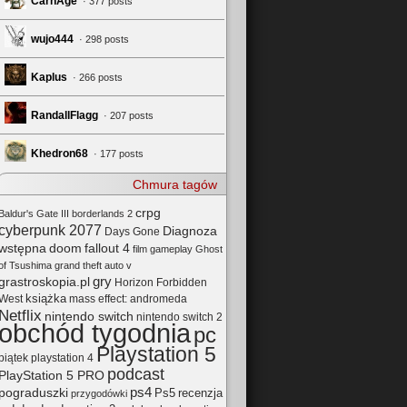
CarnAge
· 377 posts
wujo444
· 298 posts
Kaplus
· 266 posts
RandallFlagg
· 207 posts
Khedron68
· 177 posts
Chmura tagów
crpg
Baldur's Gate III
borderlands 2
cyberpunk 2077
Diagnoza
Days Gone
wstępna
doom
fallout 4
film
gameplay
Ghost
of Tsushima
grand theft auto v
gry
grastroskopia.pl
Horizon Forbidden
książka
mass effect: andromeda
West
Netflix
nintendo switch
nintendo switch 2
obchód tygodnia
pc
Playstation 5
playstation 4
piątek
podcast
PlayStation 5 PRO
pograduszki
ps4
Ps5
recenzja
przygodówki