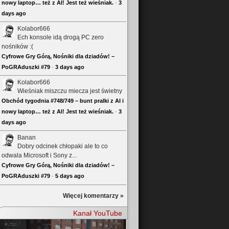
nowy laptop… też z AI! Jest też wieśniak.
·
3
days ago
Kolabor666
Ech konsole idą drogą PC zero
nośników :(
Cyfrowe Gry Górą, Nośniki dla dziadów! –
PoGRAduszki #79
·
3 days ago
Kolabor666
Wieśniak miszczu miecza jest świetny
Obchód tygodnia #748/749 – bunt pralki z AI i
nowy laptop… też z AI! Jest też wieśniak.
·
3
days ago
Banan
Dobry odcinek chłopaki ale to co
odwala Microsoft i Sony z...
Cyfrowe Gry Górą, Nośniki dla dziadów! –
PoGRAduszki #79
·
5 days ago
Więcej komentarzy »
Kanał YouTube