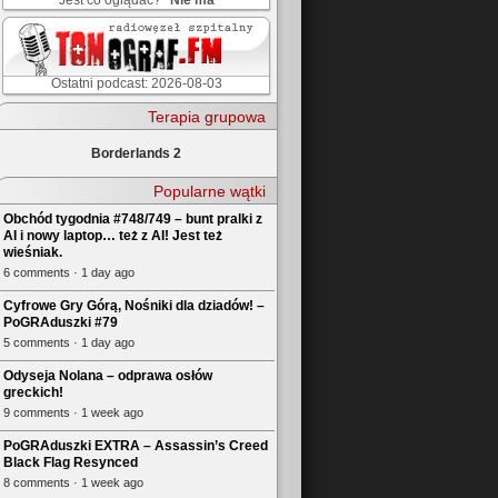
Jest co oglądać?
Nie ma
Ostatni podcast: 2026-08-03
Terapia grupowa
Borderlands 2
Popularne wątki
Obchód tygodnia #748/749 – bunt pralki z
AI i nowy laptop… też z AI! Jest też
wieśniak.
6 comments · 1 day ago
Cyfrowe Gry Górą, Nośniki dla dziadów! –
PoGRAduszki #79
5 comments · 1 day ago
Odyseja Nolana – odprawa osłów
greckich!
9 comments · 1 week ago
PoGRAduszki EXTRA – Assassin’s Creed
Black Flag Resynced
8 comments · 1 week ago