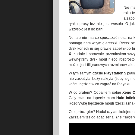
Nie ma
roku t
a zapo
rynku prasy też nie jest wesoło. O j
wszystko jest do bani.
No, ale nie ma co spuszczać nosa na kw
pomogą nam w tym giereczki. Rzecz ocz
dysk konsoli ju się prawie zapełnił po
X
. Ładnie i sprawnie przeniosłem wsz
wewnętrzny dysk mógł nieco rozprostow
może i jest filigranowych rozmiarów, ale z
W tym samym czasie
Playstation 5
płak
nie zasłużyła. Leży nakryta (żeby się n
końcu będzie w co zagrać na Pleyaku.
W co grałem? Odpaliłem sobie
Xeno C
Cały czas na tapecie mam
Halo Infini
Rozgrywkę będziecie mogli rzecz jasn
Co oprócz gier? Nadal czytam kolejne c
Zacząłem też oglądać serial
The Purge
w