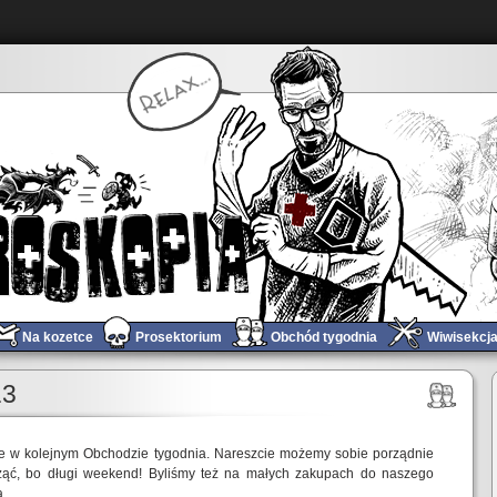
Na kozetce
Prosektorium
Obchód tygodnia
Wiwisekcj
Świąteczno-noworoczne rozkminy – PoGRAduszki #24
»
13
ie w kolejnym Obchodzie tygodnia. Nareszcie możemy sobie porządnie
ąć, bo długi weekend! Byliśmy też na małych zakupach do naszego
.