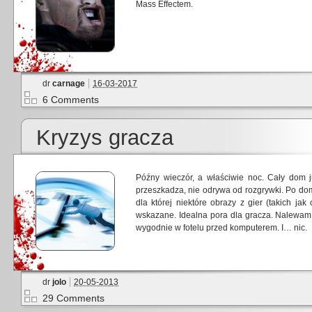
Mass Effectem.
dr
carnage
16-03-2017
6 Comments
Kryzys gracza
Późny wieczór, a właściwie noc. Cały dom ju
przeszkadza, nie odrywa od rozgrywki. Po dom
dla której niektóre obrazy z gier (takich j
wskazane. Idealna pora dla gracza. Nalewam
wygodnie w fotelu przed komputerem. I… nic.
dr
jolo
20-05-2013
29 Comments