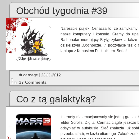
Obchód tygodnia #39
Nareszcie piątek! Oznacza to, że zamykamy
nasze komputery i konsole. Gramy do up
Rathonake mordujący Brytyjczyków, a tak
dzisiejszym „Obchodzie…” poczytacie też o 9 
laptopa z Kubusiem Puchatkiem. Serio!
dr
carnage
23-11-2012
37 Comments
Co z tą galaktyką?
Internety nie emocjonowały się jedną grą tak 
Elder Scrolls. Digital Cormac ciągle jeszcze
odsypiać w autobusie. Sieć znalazła już sob
przeobraził się w kozła ofiarnego. Zakończenie