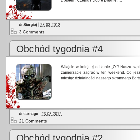
z błotem. Czemu? Dobre pytanie. …
dr
Siergiej
28-03-2012
3 Comments
Obchód tygodnia #4
Witajcie w kolejnej odsłonie „Ot”! Nasza sz
zamierzacie zagrać w ten weekend. Co jesz
miesiąc działalności naszego skromnego Borta
dr
carnage
23-03-2012
21 Comments
Obchód tygodnia #2