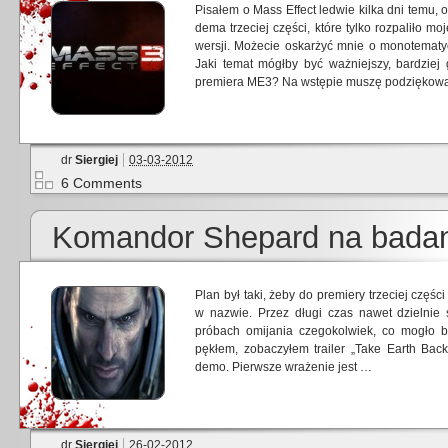
Pisałem o Mass Effect ledwie kilka dni temu,
dema trzeciej części, które tylko rozpaliło m
wersji. Możecie oskarżyć mnie o monotematy
Jaki temat mógłby być ważniejszy, bardziej
premiera ME3? Na wstępie muszę podziękow
dr
Siergiej
03-03-2012
6 Comments
Komandor Shepard na bada
Plan był taki, żeby do premiery trzeciej częśc
w nazwie. Przez długi czas nawet dzielnie
próbach omijania czegokolwiek, co mogło b
pękłem, zobaczyłem trailer „Take Earth Back
demo. Pierwsze wrażenie jest …
dr
Siergiej
26-02-2012