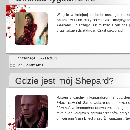
Witajcie w kolejnej odsłonie naszego piąt
zabiera was na mały obchodzik i tradycyjni
weekend. I dlaczego jest to trzecia odsłon
drugi tydzień działalności Grastroskopia.pl.
dr
carnage
09-03-2012
27 Comments
Gdzie jest mój Shepard?
Razem z dzielnym komandorem Shepardem
żyłach przygód. Same wojaże po galaktyce spr
JA w skórze komandora ratowałem obce gatunk
rekrutując kolejnych sprzymierzeńców brnął
uniwersum Mass Effect przed Żniwiarzami. Ni