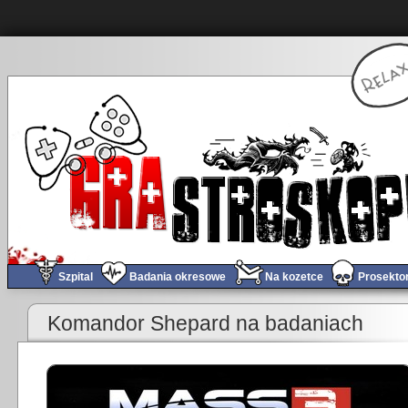
Szpital
Badania okresowe
Na kozetce
Prosekto
«
8 bitowa maszyna czasu – Sir Fred
Komandor Shepard na badaniach