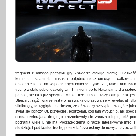
fragment z samego początku gry. Żniwiarze atakują Ziemię. Ludzkość
kompletna katastrofa, masakra, oględnie rzecz ujmując – całkowita r
dokładnie to, co na wspomnianym trailerze. Tylko, że „Take Earth Back
trochę zrobiło sobie krzywdę tym filmikiem, bo to klasa sama dla siebi
patosu, ale taka już specyfika Mass Effect. Przede wszystkim jednak jest 
Shepard, są Żniwiarze, jest wojna i walka o przetrwanie – rewelacja! Tyl
silniku gry, to wygląda tak drętwo, że aż w oczy szczypie. I w ogóle ja
świat się kończy. Ot, przylecieli, postrzelali, coś tam wybuchło, nic s
scena otwierająca drugiego prezentowały się znacznie lepiej, niż począ
pogrania wiele tu nie ma. Początek dema to raczej interaktywne intro. 
się dzieje i pod koniec trochę postrzelać zza osłony do nowych przeciwni