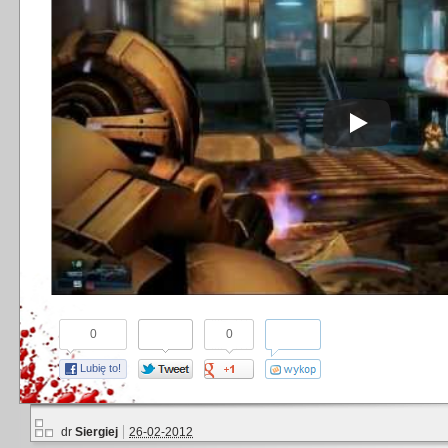
0
0
Lubię to!
dr
Siergiej
26-02-2012