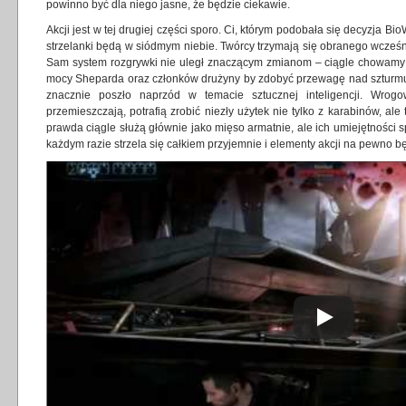
powinno być dla niego jasne, że będzie ciekawie.
Akcji jest w tej drugiej części sporo. Ci, którym podobała się decyzja Bi
strzelanki będą w siódmym niebie. Twórcy trzymają się obranego wcześni
Sam system rozgrywki nie uległ znaczącym zmianom – ciągle chowamy 
mocy Sheparda oraz członków drużyny by zdobyć przewagę nad szturmu
znacznie poszło naprzód w temacie sztucznej inteligencji. Wrog
przemieszczają, potrafią zrobić niezły użytek nie tylko z karabinów, al
prawda ciągle służą głównie jako mięso armatnie, ale ich umiejętności s
każdym razie strzela się całkiem przyjemnie i elementy akcji na pewno b