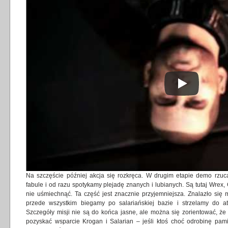
Na szczęście później akcja się rozkręca. W drugim etapie demo rzu
fabule i od razu spotykamy plejadę znanych i lubianych. Są tutaj Wrex, 
nie uśmiechnąć. Ta część jest znacznie przyjemniejsza. Znalazło się m
przede wszystkim biegamy po salariańskiej bazie i strzelamy do a
Szczegóły misji nie są do końca jasne, ale można się zorientować, że
pozyskać wsparcie Krogan i Salarian – jeśli ktoś choć odrobinę pamię