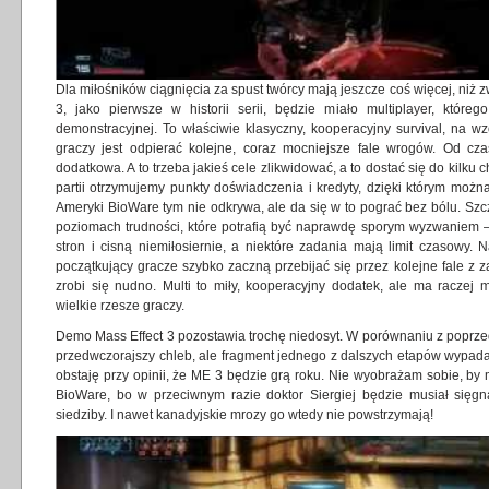
Dla miłośników ciągnięcia za spust twórcy mają jeszcze coś więcej, niż 
3, jako pierwsze w historii serii, będzie miało multiplayer, które
demonstracyjnej. To właściwie klasyczny, kooperacyjny survival, na 
graczy jest odpierać kolejne, coraz mocniejsze fale wrogów. Od cz
dodatkowa. A to trzeba jakieś cele zlikwidować, a to dostać się do kilk
partii otrzymujemy punkty doświadczenia i kredyty, dzięki którym można
Ameryki BioWare tym nie odkrywa, ale da się w to pograć bez bólu. Szc
poziomach trudności, które potrafią być naprawdę sporym wyzwaniem –
stron i cisną niemiłosiernie, a niektóre zadania mają limit czasowy.
początkujący gracze szybko zaczną przebijać się przez kolejne fale z 
zrobi się nudno. Multi to miły, kooperacyjny dodatek, ale ma raczej 
wielkie rzesze graczy.
Demo Mass Effect 3 pozostawia trochę niedosyt. W porównaniu z poprzedn
przedwczorajszy chleb, ale fragment jednego z dalszych etapów wypada
obstaję przy opinii, że ME 3 będzie grą roku. Nie wyobrażam sobie, by m
BioWare, bo w przeciwnym razie doktor Siergiej będzie musiał sięgn
siedziby. I nawet kanadyjskie mrozy go wtedy nie powstrzymają!