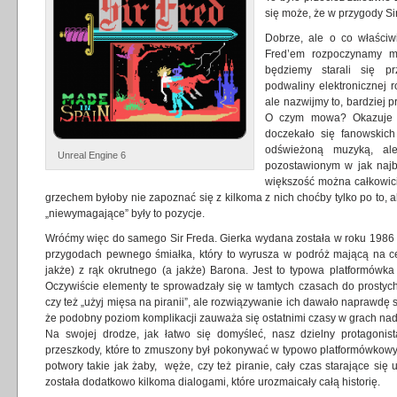
się może, że w przygody Sir
Dobrze, ale o co właściwi
Fred’em rozpoczynamy mi
będziemy starali się pr
podwaliny elektronicznej r
ale nazwijmy to, bardziej 
O czym mowa? Okazuje si
doczekało się fanowskich
odświeżoną muzyką, al
Unreal Engine 6
pozostawionym w jak najba
większość można całkowici
grzechem byłoby nie zapoznać się z kilkoma z nich choćby tylko po to, 
„niewymagające” były to pozycje.
Wróćmy więc do samego Sir Freda. Gierka wydana została w roku 1986 
przygodach pewnego śmiałka, który to wyrusza w podróż mającą na ce
jakże) z rąk okrutnego (a jakże) Barona. Jest to typowa platformówk
Oczywiście elementy te sprowadzały się w tamtych czasach do prostych
czy też „użyj mięsa na piranii”, ale rozwiązywanie ich dawało naprawdę 
że podobny poziom komplikacji zauważa się ostatnimi czasy w grach nad
Na swojej drodze, jak łatwo się domyśleć, nasz dzielny protagonist
przeszkody, które to zmuszony był pokonywać w typowo platformówkowy 
potwory takie jak żaby, węże, czy też piranie, cały czas starające się
została dodatkowo kilkoma dialogami, które urozmaicały całą historię.