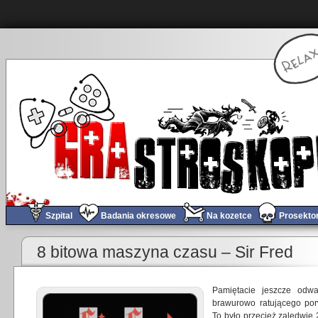
Szpital
Badania okresowe
Na kozetce
Prosekto
«
Obchód tygodnia #0
8 bitowa maszyna czasu – Sir Fred
Pamiętacie jeszcze odw
brawurowo ratującego por
To było przecież zaledwie 