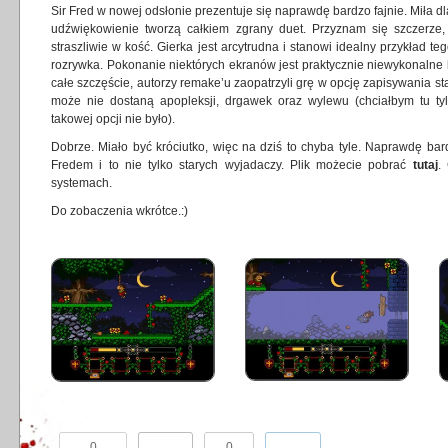
Sir Fred w nowej odsłonie prezentuje się naprawdę bardzo fajnie. Miła dl
udźwiękowienie tworzą całkiem zgrany duet. Przyznam się szczerze
straszliwie w kość. Gierka jest arcytrudna i stanowi idealny przykład te
rozrywka. Pokonanie niektórych ekranów jest praktycznie niewykonalne
całe szczęście, autorzy remake’u zaopatrzyli grę w opcję zapisywania sta
może nie dostaną apopleksji, drgawek oraz wylewu (chciałbym tu tyl
takowej opcji nie było).
Dobrze. Miało być króciutko, więc na dziś to chyba tyle. Naprawdę ba
Fredem i to nie tylko starych wyjadaczy. Plik możecie pobrać
tutaj
.
systemach.
Do zobaczenia wkrótce.:)
0
0