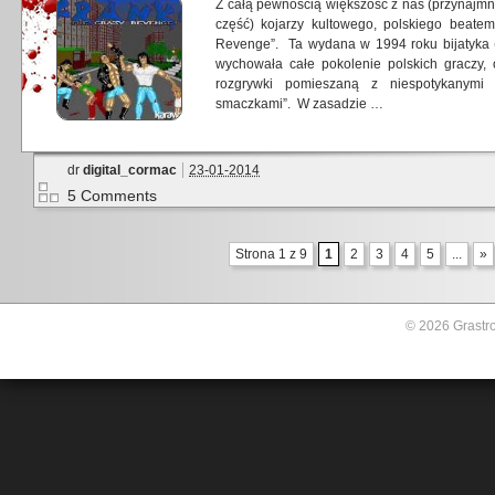
Z całą pewnością większość z nas (przynajmni
część) kojarzy kultowego, polskiego beate
Revenge”. Ta wydana w 1994 roku bijatyka (
wychowała całe pokolenie polskich graczy,
rozgrywki pomieszaną z niespotykanymi
smaczkami”. W zasadzie …
dr
digital_cormac
23-01-2014
5 Comments
Strona 1 z 9
1
2
3
4
5
...
»
© 2026 Grastro