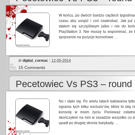
W końcu, po dwóch bardzo ciężkich tygodniac
czasu aby usiąść i coś naskrobać. Jak już 
stałem się szczęśliwym (albo i nie do koń
PlayStation 3. Nie muszę tu wspominać, że 
spojrzenie na pozycje konsolowe …
dr
digital_cormac
12-05-2014
15 Comments
Pecetowiec Vs PS3 – round
No i stało się. Po wielu latach katowania tyl
ogrania tych kilku exclusiv’ów, które to siłą
konsolę w moim życiu. Ponieważ ostatn
skończyłem na nim w zasadzie wszystko co 
upadł po drugiej stronie barykady. …