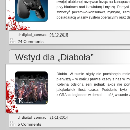
swojej ulubionej rozrywce leżąc na kanapach 
przy biurkach nad klawiaturą i myszą. Pomysł
stworzyć pecetowo-konsolową hybrydę, zamk
posiadającą własny system operacyjny oraz d
dr
digital_cormac
06-12-2015
24 Comments
Wstyd dla „Diaboła”
Diablo. W sumie nigdy nie pochłonęła mni
pierwszą – w końcu prawie każdy z nas w mł
Kolejna odsłona serii jednak jakoś nie por
jakąkolwiek ilość czasu. Podobnie było 
z GRAstrolegionem w demo i…. cóż, w sumie
dr
digital_cormac
21-11-2014
5 Comments