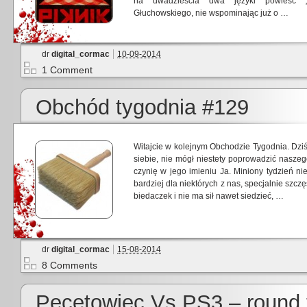
na dwadzieścia dwa języki powieść „
Głuchowskiego, nie wspominając już o …
dr
digital_cormac
10-09-2014
1 Comment
Obchód tygodnia #129
Witajcie w kolejnym Obchodzie Tygodnia. Dziś
siebie, nie mógł niestety poprowadzić nasze
czynię w jego imieniu Ja. Miniony tydzień nie
bardziej dla niektórych z nas, specjalnie szcz
biedaczek i nie ma sił nawet siedzieć, …
dr
digital_cormac
15-08-2014
8 Comments
Pecetowiec Vs PS3 – round