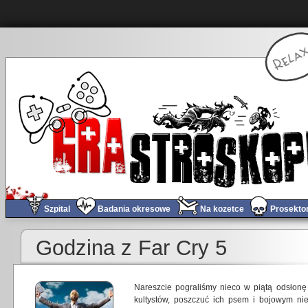
Szpital
Badania okresowe
Na kozetce
Prosekto
Godzina z Far Cry 5
Nareszcie pograliśmy nieco w piątą odsłon
kultystów, poszczuć ich psem i bojowym ni