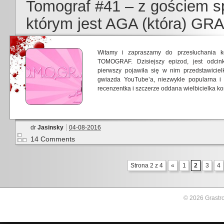
Tomograf #41 – z gościem s
którym jest AGA (która) GRA
Witamy i zapraszamy do przesłuchania k
TOMOGRAF. Dzisiejszy epizod, jest odcin
pierwszy pojawiła się w nim przedstawicie
gwiazda YouTube’a, niezwykle popularna i 
recenzentka i szczerze oddana wielbicielka k
dr
Jasinsky
04-08-2016
14 Comments
Strona 2 z 4
«
1
2
3
4
© 2026 Grastro