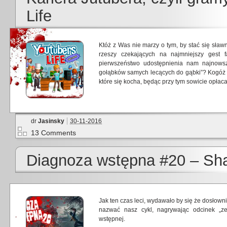
Life
Któż z Was nie marzy o tym, by stać się sł
rzeszy czekających na najmniejszy gest f
pierwszeństwo udostępnienia nam najnowszy
gołąbków samych lecących do gąbki”? Kogóż n
które się kocha, będąc przy tym sowicie opła
dr
Jasinsky
30-11-2016
13 Comments
Diagnoza wstępna #20 – Sha
Jak ten czas leci, wydawało by się że dosłown
nazwać nasz cykl, nagrywając odcinek „ze
wstępnej.