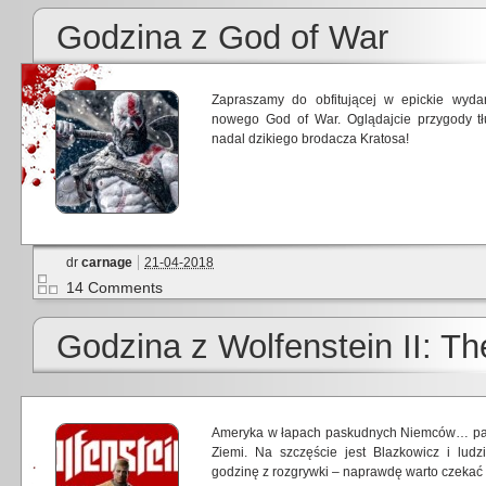
Godzina z God of War
Zapraszamy do obfitującej w epickie wydar
nowego God of War. Oglądajcie przygody tł
nadal dzikiego brodacza Kratosa!
dr
carnage
21-04-2018
14 Comments
Godzina z Wolfenstein II: T
Ameryka w łapach paskudnych Niemców… pard
Ziemi. Na szczęście jest Blazkowicz i lud
godzinę z rozgrywki – naprawdę warto czekać n