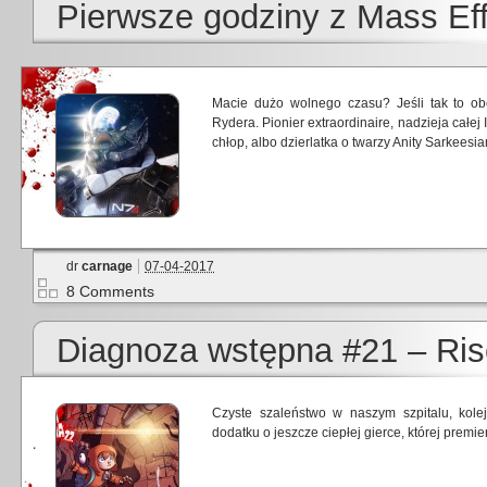
Pierwsze godziny z Mass Ef
Macie dużo wolnego czasu? Jeśli tak to ob
Rydera. Pionier extraordinaire, nadzieja całej
chłop, albo dzierlatka o twarzy Anity Sarkeesia
dr
carnage
07-04-2017
8 Comments
Diagnoza wstępna #21 – Ris
Czyste szaleństwo w naszym szpitalu, kole
dodatku o jeszcze ciepłej gierce, której premi