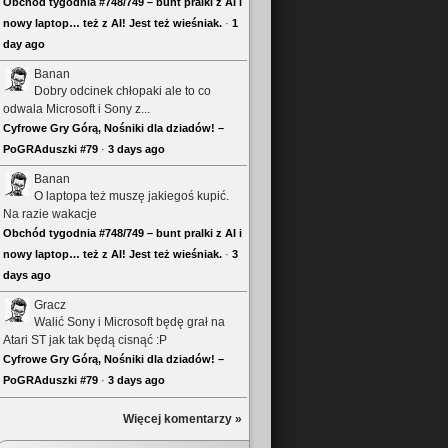
Obchód tygodnia #748/749 – bunt pralki z AI i
nowy laptop… też z AI! Jest też wieśniak.
·
1
day ago
Banan
Dobry odcinek chłopaki ale to co
odwala Microsoft i Sony z...
Cyfrowe Gry Górą, Nośniki dla dziadów! –
PoGRAduszki #79
·
3 days ago
Banan
O laptopa też muszę jakiegoś kupić.
Na razie wakacje
Obchód tygodnia #748/749 – bunt pralki z AI i
nowy laptop… też z AI! Jest też wieśniak.
·
3
days ago
Gracz
Walić Sony i Microsoft będę grał na
Atari ST jak tak będą cisnąć :P
Cyfrowe Gry Górą, Nośniki dla dziadów! –
PoGRAduszki #79
·
3 days ago
Więcej komentarzy »