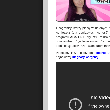
z zagranicy, którzy płacą w zielonych
Agnieszka (dla dewizowych Agnes?). 
programu
AGA GRA
. My, czyli reszta
pumpernikel…” „wulewu kusze…” a pardo
dłoń i oglądajcie! Przed wami
Night in 
Polecamy także poprzedni
odcinek 
najnowszej
Diagnozy wstępnej
.