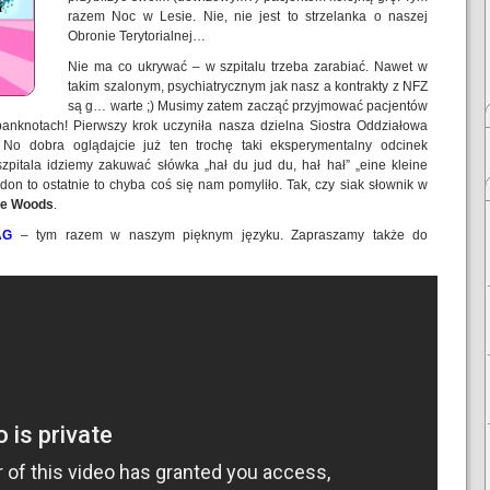
razem Noc w Lesie. Nie, nie jest to strzelanka o naszej
Obronie Terytorialnej…
Nie ma co ukrywać – w szpitalu trzeba zarabiać. Nawet w
takim szalonym, psychiatrycznym jak nasz a kontrakty z NFZ
są g… warte ;) Musimy zatem zacząć przyjmować pacjentów
 banknotach! Pierwszy krok uczyniła nasza dzielna Siostra Oddziałowa
No dobra oglądajcie już ten trochę taki eksperymentalny odcinek
 szpitala idziemy zakuwać słówka „hał du jud du, hał hał” „eine kleine
n to ostatnie to chyba coś się nam pomyliło. Tak, czy siak słownik w
the Woods
.
AG
– tym razem w naszym pięknym języku. Zapraszamy także do