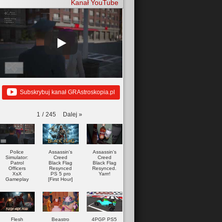
Kanał YouTube
Subskrybuj kanał GRAstroskopia.pl
Dalej
»
1
/
245
Police
Assassin's
Assassin's
Simulator:
Creed
Creed
Patrol
Black Flag
Black Flag
Officers
Resynced
Resynced.
XsX
PS 5 pro
Yarrr!
Gameplay
[First Hour]
Flesh
Beastro
4PGP PS5