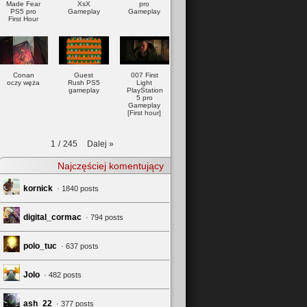
Made Fear
XsX
pro
PS5 pro
Gameplay
Gameplay
First Hour
Conan
Guest
007 First
oczy węża
Rush PS5
Light
gameplay
PlayStation
5 pro
Gameplay
[First hour]
Dalej
»
1
/
245
Najczęściej komentujący
kornick
· 1840 posts
digital_cormac
· 794 posts
polo_tuc
· 637 posts
Jolo
· 482 posts
ash_22
· 377 posts