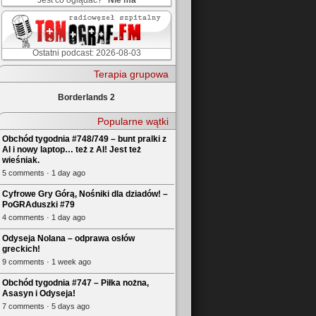
Jest co oglądać?
Nie ma
Ostatni podcast: 2026-08-03
Terapia grupowa
Borderlands 2
Popularne wątki
Obchód tygodnia #748/749 – bunt pralki z
AI i nowy laptop… też z AI! Jest też
wieśniak.
5 comments · 1 day ago
Cyfrowe Gry Górą, Nośniki dla dziadów! –
PoGRAduszki #79
4 comments · 1 day ago
Odyseja Nolana – odprawa osłów
greckich!
9 comments · 1 week ago
Obchód tygodnia #747 – Piłka nożna,
Asasyn i Odyseja!
7 comments · 5 days ago