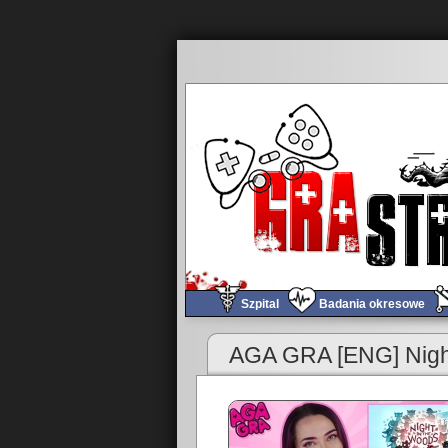
Szpital
Badania okresowe
«
Obchód tygodnia #278
AGA GRA [ENG] Nigh