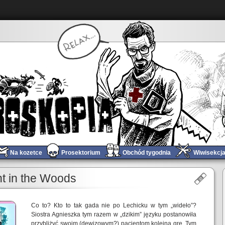
Na kozetce
Prosektorium
Obchód tygodnia
Wiwisekcj
Obchód tygodnia #279
»
t in the Woods
Co to? Kto to tak gada nie po Lechicku w tym „wideło”?
Siostra Agnieszka tym razem w „dzikim” języku postanowiła
przybliżyć swoim (dewizowym?) pacjentom kolejną grę. Tym