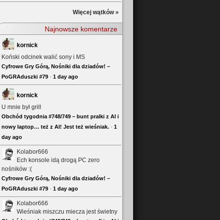
Więcej wątków »
Najnowsze komentarze
kornick
Koński odcinek walić sony i MS
Cyfrowe Gry Górą, Nośniki dla dziadów! –
PoGRAduszki #79
·
1 day ago
kornick
U mnie był grill
Obchód tygodnia #748/749 – bunt pralki z AI i
nowy laptop… też z AI! Jest też wieśniak.
·
1
day ago
Kolabor666
Ech konsole idą drogą PC zero
nośników :(
Cyfrowe Gry Górą, Nośniki dla dziadów! –
PoGRAduszki #79
·
1 day ago
Kolabor666
Wieśniak miszczu miecza jest świetny