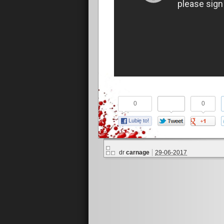
0
0
Lubię to!
dr
carnage
29-06-2017