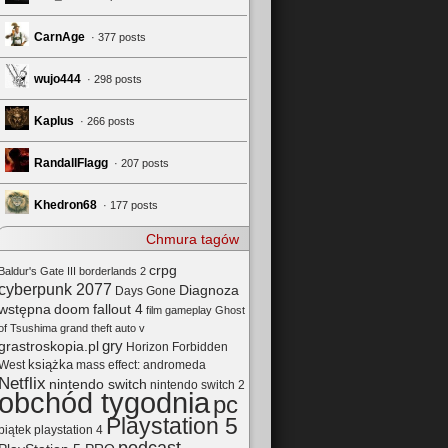
CarnAge
· 377 posts
wujo444
· 298 posts
Kaplus
· 266 posts
RandallFlagg
· 207 posts
Khedron68
· 177 posts
Chmura tagów
crpg
Baldur's Gate III
borderlands 2
cyberpunk 2077
Diagnoza
Days Gone
wstępna
doom
fallout 4
film
gameplay
Ghost
of Tsushima
grand theft auto v
gry
grastroskopia.pl
Horizon Forbidden
książka
mass effect: andromeda
West
Netflix
nintendo switch
nintendo switch 2
obchód tygodnia
pc
Playstation 5
playstation 4
piątek