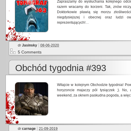
Zapraszamy do wysłuchania kolejnego odci
razem wracamy do korzeni. Tak, znów niczy
Doktorkowie pławią się morzu złośliwoś
niegdysiejszej i obecnej oraz ludzi 
reprezentujących!…
dr
Jasinsky
08-06-2020
5 Comments
Obchód tygodnia #393
Witajcie w kolejnym Obchodzie tygodnia! Powo
horyzoncie majaczy pół tysiączek ;). No,
weekend, za oknem paskudna pogoda, a więc
dr
carnage
21-09-2019