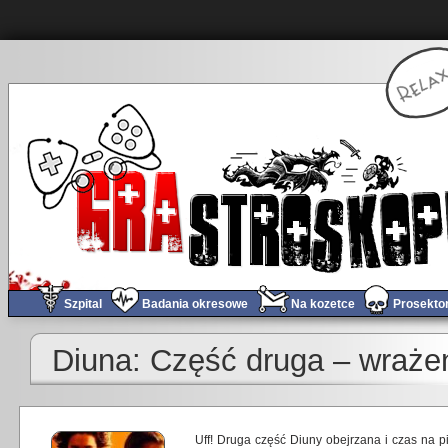
Szpital
Badania okresowe
Na kozetce
Prosekto
Diuna: Część druga – wraże
Uff! Druga część Diuny obejrzana i czas na p