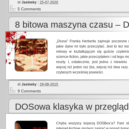
dr
Jasinsky
25-07-2020
5 Comments
8 bitowa maszyna czasu – 
„Diuna” Franka Herberta zajmuje poczesne m
jakie dane mi było przeczytać. Jest to też k
milowy w kształtującym się guście czyteln
science-fiction, jakie przeczytałem i od teg
reszty. I, ostatecznie, jest jedna z niewielu 
więcej niż jeden raz (ba, więcej niż dwa ra
czytanych wcześniej powieści.
dr
Jasinsky
29-08-2015
9 Comments
DOSowa klasyka w przegląd
Chyba wszyscy kojarzą DOSBox’a? Fani sta
internet Archive możesz zagrać w ponad tysiąc