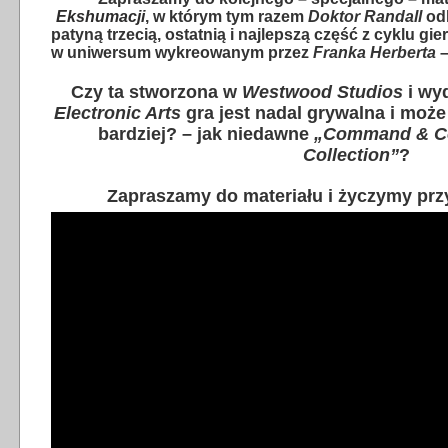
Ekshumacji
, w którym tym razem
Doktor Randall
odk
patyną trzecią, ostatnią i najlepszą część z cyklu 
w uniwersum wykreowanym przez
Franka Herberta
Czy ta stworzona w
Westwood Studios
i wy
Electronic Arts
gra jest nadal grywalna i może
bardziej? – jak niedawne
„Command & C
Collection”
?
Zapraszamy do materiału i życzymy pr