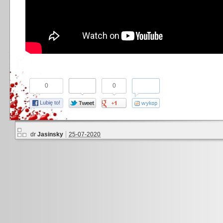
0
0
Lubię to!
dr
Jasinsky
25-07-2020