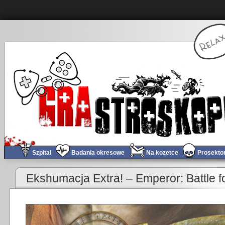
Szpital
Badania okresowe
Na kozetce
Prosekto
«
Obchód tygodnia #437
Ekshumacja Extra! – Emperor: Battle 