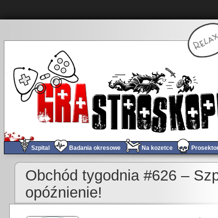
Szpital
Badania okresowe
Na kozetce
Prosekto
Obchód tygodnia #626 – Szp
opóźnienie!