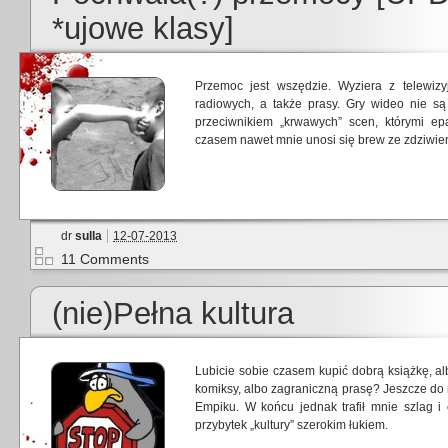
*ujowe klasy]
Przemoc jest wszędzie. Wyziera z telewizy
radiowych, a także prasy. Gry wideo nie są
przeciwnikiem „krwawych” scen, którymi epa
czasem nawet mnie unosi się brew ze zdziwien
dr
sulla
12-07-2013
11 Comments
(nie)Pełna kultura
Lubicie sobie czasem kupić dobrą książkę, 
komiksy, albo zagraniczną prasę? Jeszcze do
Empiku. W końcu jednak trafił mnie szlag 
przybytek „kultury” szerokim łukiem.