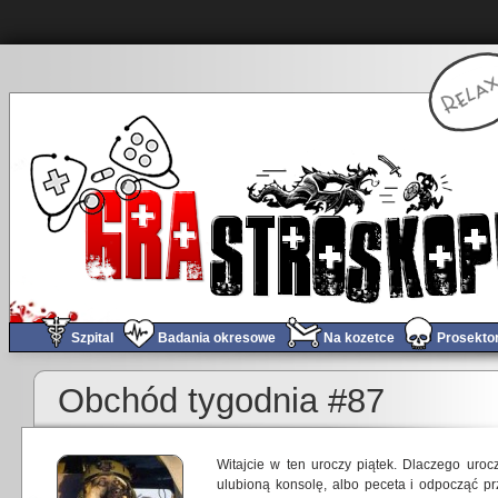
Szpital
Badania okresowe
Na kozetce
Prosekto
Obchód tygodnia #87
Witajcie w ten uroczy piątek. Dlaczego ur
ulubioną konsolę, albo peceta i odpocząć pr