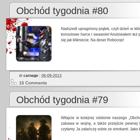
Obchód tygodnia #80
Nadszedł upragniony piątek, czyli dzień w k
konsolowe harce i swawole! Anulowałem też p
się jak klikniecie. Na deser Robocop!
dr
carnage
06-09-2013
16 Comments
Obchód tygodnia #79
Witajcie w kolejnej odsłonie naszego „Ob
zabawa w wojnę, a także przejście pewnej 
czytamy. Ja zatańczę sobie ze smokami. Jako