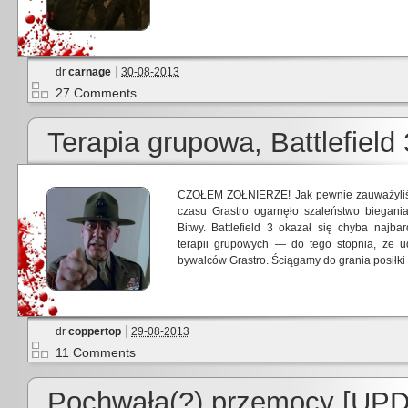
dr
carnage
30-08-2013
27 Comments
Terapia grupowa, Battlefield 
CZOŁEM ŻOŁNIERZE! Jak pewnie zauważyliśc
czasu Grastro ogarnęło szaleństwo biegania
Bitwy. Battlefield 3 okazał się chyba najb
terapii grupowych — do tego stopnia, że 
bywalców Grastro. Ściągamy do grania posiłk
dr
coppertop
29-08-2013
11 Comments
Pochwała(?) przemocy [UPD