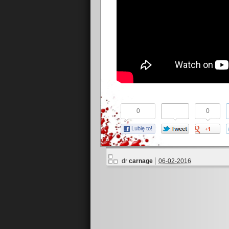
0
0
Lubię to!
dr
carnage
06-02-2016