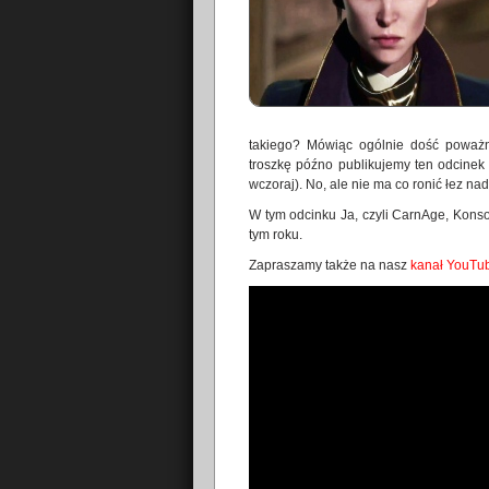
takiego? Mówiąc ogólnie dość poważ
troszkę późno publikujemy ten odcine
wczoraj). No, ale nie ma co ronić łez n
W tym odcinku Ja, czyli CarnAge, Konso
tym roku.
Zapraszamy także na nasz
kanał YouTu