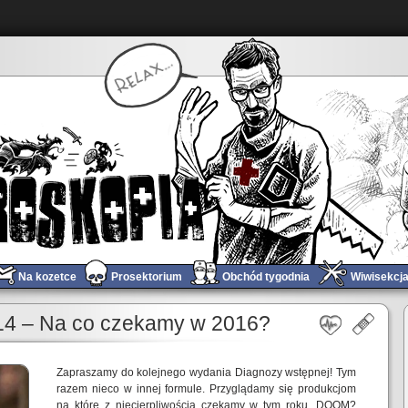
Na kozetce
Prosektorium
Obchód tygodnia
Wiwisekcj
Gramy w Unravel – wrażenia z wersji testowej
»
14 – Na co czekamy w 2016?
Zapraszamy do kolejnego wydania Diagnozy wstępnej! Tym
razem nieco w innej formule. Przyglądamy się produkcjom
na które z niecierpliwością czekamy w tym roku. DOOM?