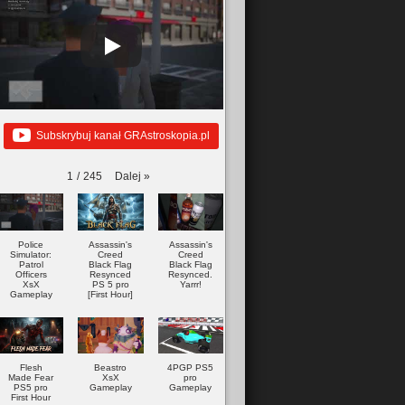
Subskrybuj kanał GRAstroskopia.pl
Dalej
»
1
/
245
Police
Assassin's
Assassin's
Simulator:
Creed
Creed
Patrol
Black Flag
Black Flag
Officers
Resynced
Resynced.
XsX
PS 5 pro
Yarrr!
Gameplay
[First Hour]
Flesh
Beastro
4PGP PS5
Made Fear
XsX
pro
PS5 pro
Gameplay
Gameplay
First Hour