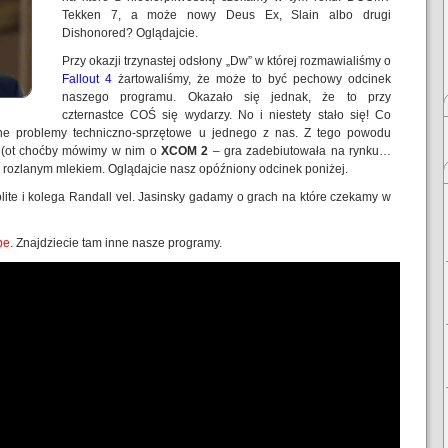
Tekken 7, a może nowy Deus Ex, Slain albo drugi
Dishonored? Oglądajcie.
Przy okazji trzynastej odsłony „Dw” w której rozmawialiśmy o
Fallout 4
żartowaliśmy, że może to być pechowy odcinek
naszego programu. Okazało się jednak, że to przy
czternastce COŚ się wydarzy. No i niestety stało się! Co
ne problemy techniczno-sprzętowe u jednego z nas. Z tego powodu
k (ot choćby mówimy w nim o
XCOM 2
– gra zadebiutowała na rynku…
ad rozlanym mlekiem. Oglądajcie nasz opóźniony odcinek poniżej.
lite i kolega Randall vel. Jasinsky gadamy o grach na które czekamy w
be
. Znajdziecie tam inne nasze programy.