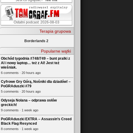
Jest co oglądać?
Nie ma
Ostatni podcast: 2026-08-03
Terapia grupowa
Borderlands 2
Popularne wątki
Obchód tygodnia #748/749 – bunt pralki z
AI i nowy laptop… też z AI! Jest też
wieśniak.
6 comments · 20 hours ago
Cyfrowe Gry Górą, Nośniki dla dziadów! –
PoGRAduszki #79
5 comments · 20 hours ago
Odyseja Nolana – odprawa osłów
greckich!
9 comments · 1 week ago
PoGRAduszki EXTRA – Assassin’s Creed
Black Flag Resynced
8 comments · 1 week ago