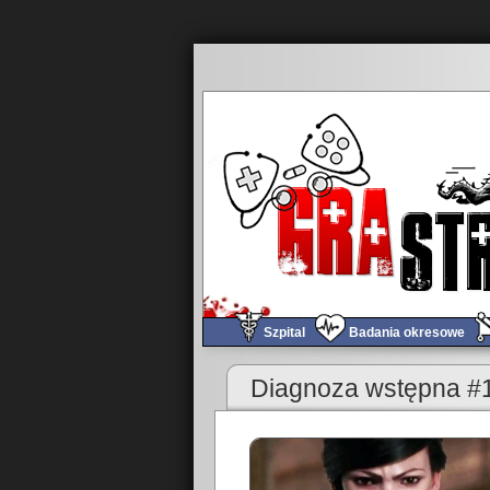
Szpital
Badania okresowe
«
Obchód tygodnia #206
Diagnoza wstępna #