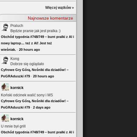
Więcej wątków »
Najnowsze komentarze
Praluch
Będzie pranie jak jest pralka :)
Obchód tygodnia #748/749 – bunt pralki z AI i
nowy laptop… też z AI! Jest też
wieśniak.
·
20 hours ago
Kong
Dobrze się oglądało
Cyfrowe Gry Górą, Nośniki dla dziadów! –
PoGRAduszki #79
·
20 hours ago
kornick
Koński odcinek walić sony i MS
Cyfrowe Gry Górą, Nośniki dla dziadów! –
PoGRAduszki #79
·
2 days ago
kornick
U mnie był grill
Obchód tygodnia #748/749 – bunt pralki z AI i