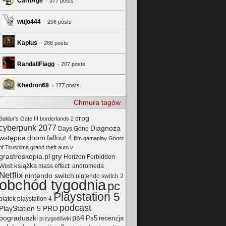
CarnAge
· 377 posts
wujo444
· 298 posts
Kaplus
· 266 posts
RandallFlagg
· 207 posts
Khedron68
· 177 posts
Chmura tagów
crpg
Baldur's Gate III
borderlands 2
cyberpunk 2077
Diagnoza
Days Gone
wstępna
doom
fallout 4
film
gameplay
Ghost
of Tsushima
grand theft auto v
gry
grastroskopia.pl
Horizon Forbidden
książka
mass effect: andromeda
West
Netflix
nintendo switch
nintendo switch 2
obchód tygodnia
pc
Playstation 5
playstation 4
piątek
podcast
PlayStation 5 PRO
pograduszki
ps4
Ps5
recenzja
przygodówki