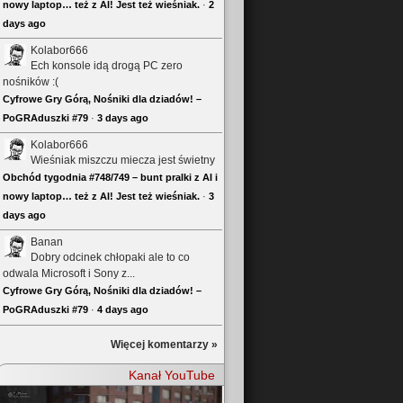
nowy laptop… też z AI! Jest też wieśniak.
·
2
days ago
Kolabor666
Ech konsole idą drogą PC zero
nośników :(
Cyfrowe Gry Górą, Nośniki dla dziadów! –
PoGRAduszki #79
·
3 days ago
Kolabor666
Wieśniak miszczu miecza jest świetny
Obchód tygodnia #748/749 – bunt pralki z AI i
nowy laptop… też z AI! Jest też wieśniak.
·
3
days ago
Banan
Dobry odcinek chłopaki ale to co
odwala Microsoft i Sony z...
Cyfrowe Gry Górą, Nośniki dla dziadów! –
PoGRAduszki #79
·
4 days ago
Więcej komentarzy »
Kanał YouTube