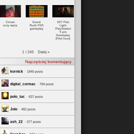
Conan
Guest
007 First
oczy węża
Rush PS5
Light
gameplay
PlayStation
5 pro
Gameplay
[First hour]
Dalej
»
1
/
245
Najczęściej komentujący
kornick
· 1840 posts
digital_cormac
· 794 posts
polo_tuc
· 637 posts
Jolo
· 482 posts
ash_22
· 377 posts