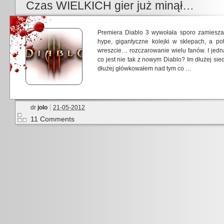
Czas WIELKICH gier już minął…
Premiera Diablo 3 wywołała sporo zamiesza
hype, gigantyczne kolejki w sklepach, a po
wreszcie… rozczarowanie wielu fanów. I jedna
co jest nie tak z nowym Diablo? Im dłużej sie
dłużej główkowałem nad tym co …
dr
jolo
21-05-2012
11 Comments