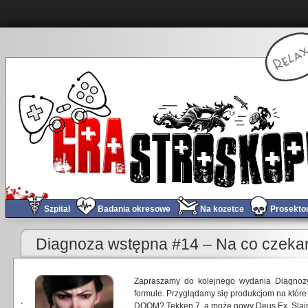
Szpital
Badania okresowe
Na kozetce
Prosekto
Diagnoza wstępna #14 – Na co czek
Zapraszamy do kolejnego wydania Diagnozy
formule. Przyglądamy się produkcjom na które
DOOM? Tekken 7, a może nowy Deus Ex, Slain