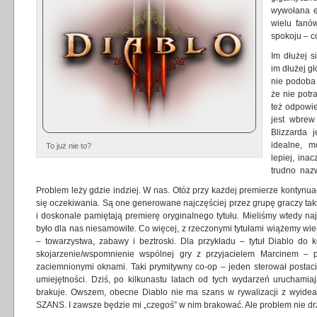
wywołana e
wielu fanów
spokoju – c
Im dłużej s
im dłużej g
nie podoba
że nie potr
też odpowi
jest wbrew
Blizzarda 
idealne, m
To już nie to?
lepiej, ina
trudno naz
Problem leży gdzie indziej. W nas. Otóż przy każdej premierze kontynuacj
się oczekiwania. Są one generowane najczęściej przez grupę graczy takich
i doskonale pamiętają premierę oryginalnego tytułu. Mieliśmy wtedy najcz
było dla nas niesamowite. Co więcej, z rzeczonymi tytułami wiążemy wie
– towarzystwa, zabawy i beztroski. Dla przykładu – tytuł Diablo do
skojarzenie/wspomnienie wspólnej gry z przyjacielem Marcinem – 
zaciemnionymi oknami. Taki prymitywny co-op – jeden sterował postacią,
umiejętności. Dziś, po kilkunastu latach od tych wydarzeń uruchamia
brakuje. Owszem, obecne Diablo nie ma szans w rywalizacji z wyidea
SZANS. I zawsze będzie mi „czegoś” w nim brakować. Ale problem nie drz