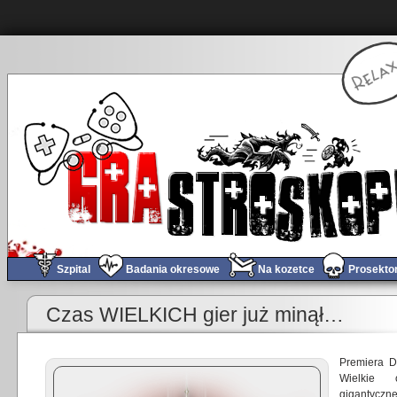
Szpital
Badania okresowe
Na kozetce
Prosekto
«
Kuryer (nie)Codzienny #3
Czas WIELKICH gier już minął…
Premiera D
Wielkie 
gigantyczne