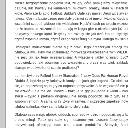
Nasze rozgoryczenie pogłębia fakt, że gry które pamiętamy faktycznie
gatunki, lub stawały się kamieniami milowymi branży, która w latach 
kroki. Pierwsze Diablo, Fallout, Baldur’s Gate czy nawet Deus Ex stały
jakość. Coś na bazie czego powstały później setki innych tytułów. Kied
wcześniej czegoś takiego nie widziałem. Hack’n’slash po prostu wcześ
może trudno to zrozumieć, bo obcują w kręgu gier o określonych już od 
odkrywcy nowego lądu! Te tytuły nie różniły się jak dziś fabułą, stylist
czymś zupełnie innym, czymś czego wcześniej nie było! Dlatego tak silni
Dzisiejsze marudzenie bierze się z braku tego dreszczyku emocji t
tytułów, a my, jakby nie rozumiejąc motywacji wskrzeszania tych WIEL
nie jest tak jak tego oczekiwaliśmy. A właściwie jakby to miało być
odpowiedzieć jaki powinien być wyczekiwany przez was tytuł, zakłada
starego w odświeżonej szacie graficznej?
Lament był przy Fallout 3, przy Starcrafcie 2, przy Deus Ex: Human Revolu
Diablo 3, będzie przy kolejnych kontynuacjach gier-legend. Co cieka
się, że najczęściej są to gry co najmniej przyzwoite. A że większość ni
się dziwić – nie ma kto. Młodzi – traktują te gry jak jedne z wielu – n
starsi – żyjąc z piętnem oryginału nie mogą pogodzić się z tym, że t
wspomnieniom. A sama gra? Żyje własnym, najczęściej zupełnie now
tytułów gatunku, który sama lata temu stworzyła.
Dlatego czas wziąć głęboki oddech, spojrzeć w lustro i pogodzić się z 
prostu minął. Teraz gry stały się niesamowitym, czasem fascynują
rozrywkowej oferującą nam całą masę produktów. Słabych, średn