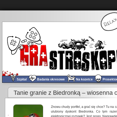
Szpital
Badania okresowe
Na kozetce
Prosekto
Tanie granie z Biedronką – wiosenna o
Znowu chudy portfel, a grać się chce? Tu na 
ulubiony dyskont Biedronka. Co tym raze
elektronicznej rozrywki? Jest srogo. Naprawd