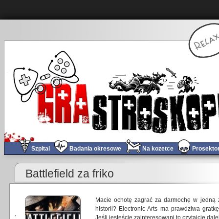
Szpital
Badania okresowe
Na kozetce
Prosekto
Battlefield za friko
Macie ochotę zagrać za darmochę w jedną z
historii? Electronic Arts ma prawdziwa gratkę 
Jeśli jesteście zainteresowani to czytajcie dalej