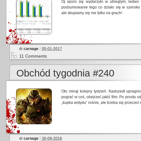
Oj sporo się wydarzyło w ubiegłym, ledwo
podsumowanie tego co działo się w szeroko p
ale skupiamy się nie tylko na grach!
dr
carnage
05-01-2017
11 Comments
Obchód tygodnia #240
Oto minął kolejny tydzień. Nadszedł upragni
pograć w coś, obejrzeć jakiś film. Po prostu 
„kupka wstydu” rośnie, ale trzeba się przeci
dr
carnage
30-09-2016