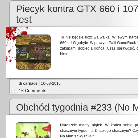
Piecyk kontra GTX 660 i 10
test
To nie będzie uczciwa walka. W lewym naroż
660 od Gigabyte. W prawym Palit GameRock 1
zakupami dobiegła końca. Czas sprawdzić,
błoto.
dr
carnage
16-08-2016
16 Comments
Obchód tygodnia #233 (No M
Nareszcie mamy piątek. W końcu sobie p
strasznym tygodniu. Dlaczego strasznym? Czyt
No Man’s Sky i Slain!