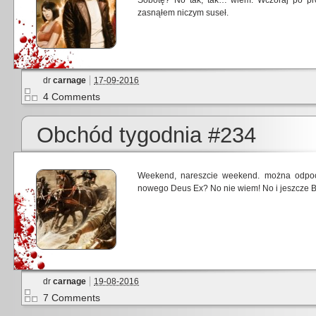
Sobotę? No tak, tak… wiem. Wczoraj po pro
zasnąłem niczym suseł.
dr
carnage
17-09-2016
4 Comments
Obchód tygodnia #234
Weekend, nareszcie weekend. można odpo
nowego Deus Ex? No nie wiem! No i jeszcze B
dr
carnage
19-08-2016
7 Comments