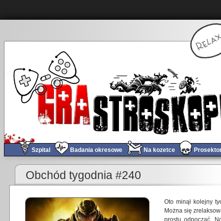
Szpital
Badania okresowe
Na kozetce
Prosekto
«
O co chodzi z tą VIRGINIĄ? (VIRGINIA, Variable State)
Obchód tygodnia #240
Oto minął kolejny t
Można się zrelaksowa
prostu odpocząć. N