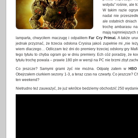
wstydu” rośnie, ale 
W takim razie og
nadal nie przeszedł
ale ostatnich dniach
trochę ambarasu na 
mają najmniejszych 
lamparta, chwyciłem maczugę i odpaliłem
Far Cry Primal.
A także ur
jednak przyznać, że trzecia odsłona Crysisa jakoś zupełnie mi „nie leż
wiem dlaczego… Odliczam też dni do premiery trzeciej odsłony gry Ma
tego tytułu to chyba ogram go w dniu premiery. Ech cóż poradzę, że koc
tytułu trochę powala – prawie 180 pln w wersji na PC nie brzmi zbyt zachę
Co jeszcze? Samymi grami żyć nie można. Odpalę zatem w
HBO
Obejrzałem ciurkiem sezony 1-3, a teraz czas na czwarty. Co jeszcze? Ch
ten weekend?
Nietrudno też zauważyć, że już wkrótce bedziemy obchodzić 250 wydanie 