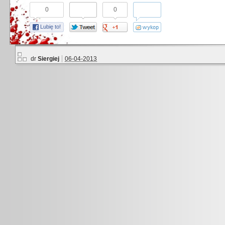
0
0
Lubię to!
dr
Siergiej
06-04-2013