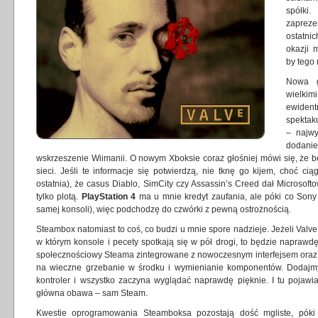
spółki
zaprez
ostatnic
okazji 
by tego 
Nowa g
wielki
ewide
spektak
– najwy
dodanie
wskrzeszenie Wiimanii. O nowym Xboksie coraz głośniej mówi się, że b
sieci. Jeśli te informacje się potwierdzą, nie tknę go kijem, choć c
ostatnia), że casus Diablo, SimCity czy Assassin’s Creed dał Microsoft
tylko plotą.
PlayStation 4
ma u mnie kredyt zaufania, ale póki co Sony 
samej konsoli), więc podchodzę do czwórki z pewną ostrożnością.
Steambox natomiast to coś, co budzi u mnie spore nadzieje. Jeżeli Valv
w którym konsole i pecety spotkają się w pół drogi, to będzie naprawdę
społecznościowy Steama zintegrowane z nowoczesnym interfejsem oraz
na wieczne grzebanie w środku i wymienianie komponentów. Dodajmy
kontroler i wszystko zaczyna wyglądać naprawdę pięknie. I tu pojawi
główna obawa – sam Steam.
Kwestie oprogramowania Steamboksa pozostają dość mgliste, póki 