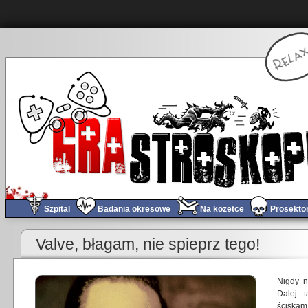
Szpital
Badania okresowe
Na kozetce
Prosekto
«
Obchód tygodnia #58
Valve, błagam, nie spieprz tego!
Nigdy n
Dalej t
ściskam