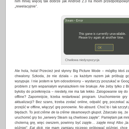
nim mniej więcej tak dobrze jak Android 2.3 na moim przedpotopowym 
„rewelacyjnie”.
Chwilowa niedyspozycja
Ale hola, hola! Przecież jest słynny Big Picture Mode – mógłby ktoś 
chwalony. Szkoda, że nie działa – za każdym razem jak próbuję go
wysypuje. I nie jestem w tym odosobniony – wystarczy poszukać w Goog
problem z tym wspaniałym wynalazkiem nie brakuje. Ale żeby tylko z Big
byłoby do przełknięcia – niestety, nie ma tak lekko. Zalogowanie się do dr
offline? Zapomnijcie, trzeba restartować program. Uruchomienie gry 
aktualizacji? Bez szans, trzeba zostać online, odpalić grę, poczekać a
przejść w offline, włączyć grę ponownie. No absurd. Choć to i tak szczy
błędach. To jest
crême de la crême
steamowych głupot. Zdarzało się, ż
uruchomić gry bo „serwery Steam są chwilowo zajęte”. Pamiętam jak mni
cholerną grę, więc owszem, powinny być zajęte… zajęte mną! Albo „ta 
później”.
Eat dick
, nie mam zamiaru niczego próbować później, chcę