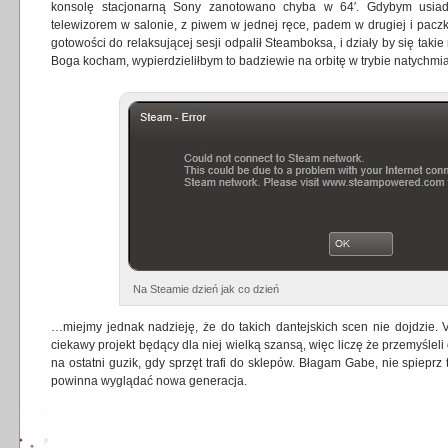
konsolę stacjonarną Sony zanotowano chyba w 64′. Gdybym usiadł
telewizorem w salonie, z piwem w jednej ręce, padem w drugiej i paczk
gotowości do relaksującej sesji odpalił Steamboksa, i działy by się takie 
Boga kocham, wypierdzieliłbym to badziewie na orbitę w trybie natych
Na Steamie dzień jak co dzień
…miejmy jednak nadzieję, że do takich dantejskich scen nie dojdzie. 
ciekawy projekt będący dla niej wielką szansą, więc liczę że przemyśleli
na ostatni guzik, gdy sprzęt trafi do sklepów. Błagam Gabe, nie spiepr
powinna wyglądać nowa generacja.