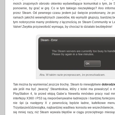
moich znajomych obrosło okienko wyświetlające komunikat o tym, że S
ponownie, by grać w grę. Co w tym takiego niezwykłego? Ano informa
przez Steam. Od pewnego czasu jestem już święcie przekonany, że pra
ramach jakichś wewnętrznych zawodów, kto wymyśli głupszy, bardziej 
tym notorycznie mamy problemy z łącznością ze Steam Community w Left
Valve! Zwykła przyzwoitość wymaga, by chociaż to działało bezbłędnie!
Aha. W takim razie przepraszam, że przeszkadzam.
Tak można by wymieniać jeszcze trochę. Steam to niewątpliwie
dobrodzi
ale jeśli ma być „twarzą” Steamboksa, który z kolei ma powalczyć o
PlayStation 4, to przed ekipą Gabe’a Newella mnóstwo pracy nad mn
interfejsy X360 i PS3 są nieporównywalne ładniejsze i bardziej funkcjon
nie śpi (a następny X z pewnością będzie ładne, kafelkowe men
Trzystasześćdziesiątka, najbardziej wadliwa konsola we wszechświecie, 
się mniej razy, niż Steam wywala błędów w ciągu przeciętnego miesiąc