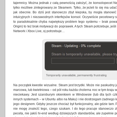
tajemnicy. Można jednak z całą pewnością założyć, że konsolopecet Newe
tylko możliwe zintegrowany ze Steamem. Tylko, że jeżeli to się ma udać
jak obecnie. Bo dziś jest stanowczo zbyt kiepska, by mogła stanowi
intuicyjnych i niezawodnych interfejsów konsol. Oczywiście pecetowcy si
to paradoksalnie chyba największy problem tego systemu – brak poważ
Origin) to też brak motywacji do poprawek. A tych Steam potrzebuje, je
Network i Xbox Live, oj potrzebuje…
Temporarily unavailable, permanently frustrating
Na początek kwestie wizualne. Steam jest brzydki. Może nie paskudny j
marcowa, lub kwietniowa – od pół roku każda cholerna noc w tym kraju w
nieciekawy. Jest szaroburym okienkiem w Windowsie (lub dla tych czt
innych systemach – w Ubuntu albo na Maku) i nie dostrzegam żadnego ko
jego designem. Gdyby jeszcze chociaż był funkcjonalny, ale gdzie tam. Pe
nie mogę znaleźć tego, czego szukam. I do tego pracuje stanowczo
peceta, nie jakiś hi-end według dzisiejszych standardów, ale zupełnie 