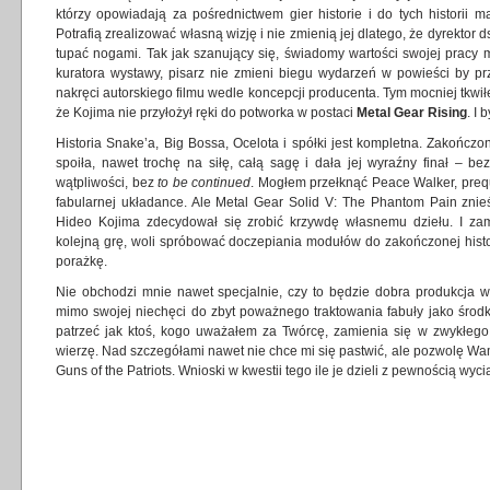
którzy opowiadają za pośrednictwem gier historie i do tych historii 
Potrafią zrealizować własną wizję i nie zmienią jej dlatego, że dyrektor 
tupać nogami. Tak jak szanujący się, świadomy wartości swojej pracy 
kuratora wystawy, pisarz nie zmieni biegu wydarzeń w powieści by p
nakręci autorskiego filmu wedle koncepcji producenta. Tym mocniej tkwi
że Kojima nie przyłożył ręki do potworka w postaci
Metal Gear Rising
. I 
Historia Snake’a, Big Bossa, Ocelota i spółki jest kompletna. Zakończo
spoiła, nawet trochę na siłę, całą sagę i dała jej wyraźny finał – be
wątpliwości, bez
to be continued
. Mogłem przełknąć Peace Walker, prequ
fabularnej układance. Ale Metal Gear Solid V: The Phantom Pain znieś
Hideo Kojima zdecydował się zrobić krzywdę własnemu dziełu. I za
kolejną grę, woli spróbować doczepiania modułów do zakończonej histo
porażkę.
Nie obchodzi mnie nawet specjalnie, czy to będzie dobra produkcja we
mimo swojej niechęci do zbyt poważnego traktowania fabuły jako środk
patrzeć jak ktoś, kogo uważałem za Twórcę, zamienia się w zwykłego w
wierzę. Nad szczegółami nawet nie chce mi się pastwić, ale pozwolę Wa
Guns of the Patriots. Wnioski w kwestii tego ile je dzieli z pewnością wyc