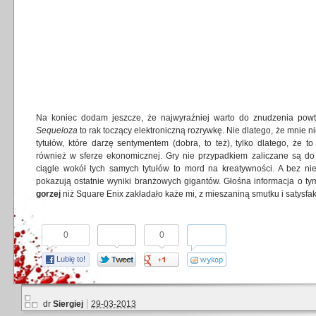
Na koniec dodam jeszcze, że najwyraźniej warto do znudzenia powtar
Sequeloza
to rak toczący elektroniczną rozrywkę. Nie dlatego, że mnie 
tytułów, które darzę sentymentem (dobra, to też), tylko dlatego, że t
również w sferze ekonomicznej. Gry nie przypadkiem zaliczane są do
ciągle wokół tych samych tytułów to mord na kreatywności. A bez niej
pokazują ostatnie wyniki branżowych gigantów. Głośna informacja o ty
gorzej
niż Square Enix zakładało każe mi, z mieszaniną smutku i satysfakc
0
0
Lubię to!
dr
Siergiej
29-03-2013