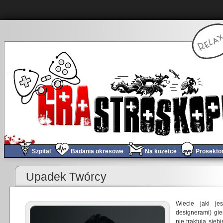
Szpital
Badania okresowe
Na kozetce
Prosekto
«
Dead Space 3 – recenzja
Upadek Twórcy
Wiecie jaki je
designerami) gi
nie traktują sieb