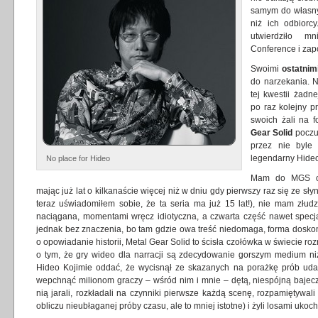
samym do własny
niż ich odbiorc
utwierdziło m
Conference i zap
Swoimi
ostatnim
do narzekania. N
tej kwestii żadn
po raz kolejny 
swoich żali na f
Gear Solid
poczu
przez nie byle
legendarny Hideo
No place for Hideo
Mam do MGS ogr
mając już lat o kilkanaście więcej niż w dniu gdy pierwszy raz się ze s
teraz uświadomiłem sobie, że ta seria ma już 15 lat!), nie mam złudz
naciągana, momentami wręcz idiotyczna, a czwarta część nawet specjal
jednak bez znaczenia, bo tam gdzie owa treść niedomaga, forma doskona
o opowiadanie historii, Metal Gear Solid to ścisła czołówka w świecie roz
o tym, że gry wideo dla narracji są zdecydowanie gorszym medium niż
Hideo Kojimie oddać, że wycisnął ze skazanych na porażkę prób udaw
wepchnąć milionom graczy – wśród nim i mnie – dętą, niespójną bajecz
nią jarali, rozkładali na czynniki pierwsze każdą scenę, rozpamiętywali
obliczu nieubłaganej próby czasu, ale to mniej istotne) i żyli losami uk