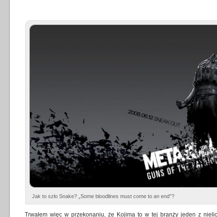
Jak to szło Snake? „Some bloodlines must come to an end”?
Trwałem więc w przekonaniu, że Kojima to w tej branży jeden z nieli