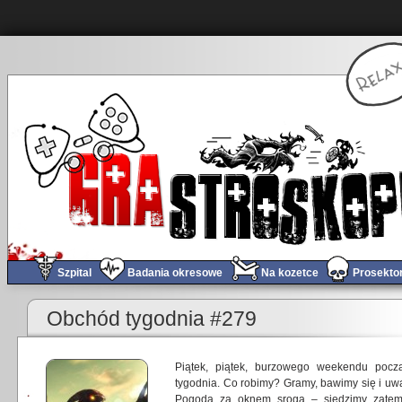
Szpital
Badania okresowe
Na kozetce
Prosekto
Obchód tygodnia #279
Piątek, piątek, burzowego weekendu począ
tygodnia. Co robimy? Gramy, bawimy się i uw
Pogoda za oknem sroga – siedzimy zate