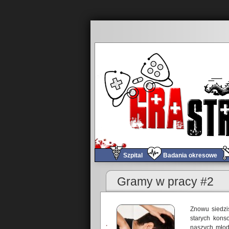
Szpital
Badania okresowe
Gramy w pracy #2
Znowu siedzi
starych kons
naszych młod