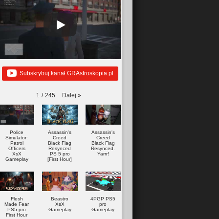
Subskrybuj kanał GRAstroskopia.pl
Dalej
»
1
/
245
Police
Assassin's
Assassin's
Simulator:
Creed
Creed
Patrol
Black Flag
Black Flag
Officers
Resynced
Resynced.
XsX
PS 5 pro
Yarrr!
Gameplay
[First Hour]
Flesh
Beastro
4PGP PS5
Made Fear
XsX
pro
PS5 pro
Gameplay
Gameplay
First Hour