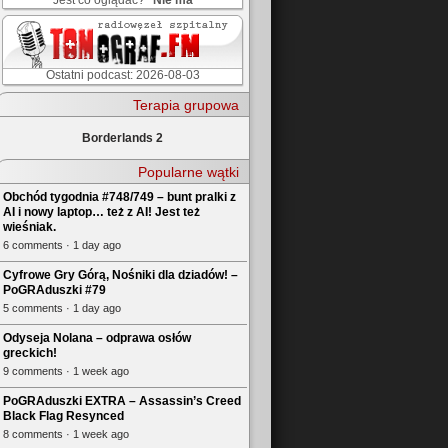
Jest co oglądać?
Nie ma
Ostatni podcast: 2026-08-03
Terapia grupowa
Borderlands 2
Popularne wątki
Obchód tygodnia #748/749 – bunt pralki z
AI i nowy laptop… też z AI! Jest też
wieśniak.
6 comments · 1 day ago
Cyfrowe Gry Górą, Nośniki dla dziadów! –
PoGRAduszki #79
5 comments · 1 day ago
Odyseja Nolana – odprawa osłów
greckich!
9 comments · 1 week ago
PoGRAduszki EXTRA – Assassin’s Creed
Black Flag Resynced
8 comments · 1 week ago