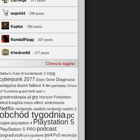
CarnAge
· 377 posts
wujo444
· 298 posts
Kaplus
· 266 posts
RandallFlagg
· 207 posts
Khedron68
· 177 posts
Chmura tagów
crpg
Baldur's Gate III
borderlands 2
cyberpunk 2077
Diagnoza
Days Gone
wstępna
doom
fallout 4
film
gameplay
Ghost
of Tsushima
grand theft auto v
gry
grastroskopia.pl
Horizon Forbidden
książka
mass effect: andromeda
West
Netflix
nintendo switch
nintendo switch 2
obchód tygodnia
pc
Playstation 5
playstation 4
piątek
podcast
PlayStation 5 PRO
pograduszki
ps4
Ps5
recenzja
przygodówki