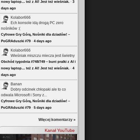
nowy laptop… też z AI! Jest też wieśniak.
·
3
days ago
Kolabor666
Ech konsole idą drogą PC zero
nośników :(
Cyfrowe Gry Górą, Nośniki dla dziadów! –
PoGRAduszki #79
·
4 days ago
Kolabor666
Wieśniak miszczu miecza jest świetny
Obchód tygodnia #748/749 – bunt pralki z AI i
nowy laptop… też z AI! Jest też wieśniak.
·
4
days ago
Banan
Dobry odcinek chłopaki ale to co
odwala Microsoft i Sony z...
Cyfrowe Gry Górą, Nośniki dla dziadów! –
PoGRAduszki #79
·
5 days ago
Więcej komentarzy »
Kanał YouTube