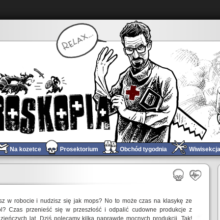
Na kozetce
Prosektorium
Obchód tygodnia
Wiwisekcj
sz w robocie i nudzisz się jak mops? No to może czas na klasykę ze
ol? Czas przenieść się w przeszłość i odpalić cudowne produkcje z
zieńczych lat. Dziś polecamy kilka naprawdę mocnych produkcji. Tak!