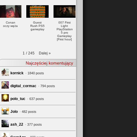
Conan
Guest
007 First
oczy węża
Rush PS5
Light
gameplay
PlayStation
5 pro
Gameplay
[First hour]
Dalej
»
1
/
245
Najczęściej komentujący
kornick
· 1840 posts
digital_cormac
· 794 posts
polo_tuc
· 637 posts
Jolo
· 482 posts
ash_22
· 377 posts