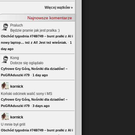
Więcej wątków »
Najnowsze komentarze
Praluch
Będzie pranie jak jest pralka :)
Obchód tygodnia #748/749 – bunt pralki z AI i
nowy laptop… też z AI! Jest też wieśniak.
·
1
day ago
Kong
Dobrze się oglądało
Cyfrowe Gry Górą, Nośniki dla dziadów! –
PoGRAduszki #79
·
1 day ago
kornick
Koński odcinek walić sony i MS
Cyfrowe Gry Górą, Nośniki dla dziadów! –
PoGRAduszki #79
·
3 days ago
kornick
U mnie był grill
Obchód tygodnia #748/749 – bunt pralki z AI i