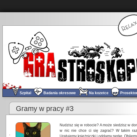
Szpital
Badania okresowe
Na kozetce
Prosekto
Gramy w pracy #3
Nudzisz się w robocie? A może siedzisz w dom
w nic nie chce ci się zagrać? W takim razi
Uratujemy księżniczki i oddamy nerkę. Obijem