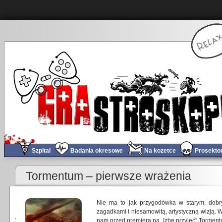
Szpital
Badania okresowe
Na kozetce
Prosekto
Tormentum – pierwsze wrażenia
Nie ma to jak przygodówka w starym, dobry
zagadkami i niesamowitą, artystyczną wizją. 
nam przed premierą na „Izbę przyjęć” Torment