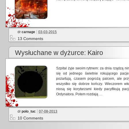
dr
carnage
03-03-2015
13 Comments
Wysłuchane w dyżurce: Kairo
Szpital żyje swoim rytmem: za dnia rządzą ni
się od jednego świetnie rokującego pacje
pożartują, czasem pogrożą palcem, ale pr
wszystko się dobrze kończy. Wieczorem wkra
niosą się korytarzami kiedy pacyfikują pacj
Ordynatora. Potem rozdają …
dr
polo_tuc
07-08-2013
10 Comments