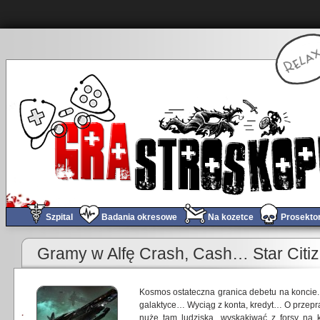
Szpital
Badania okresowe
Na kozetce
Prosekto
Gramy w Alfę Crash, Cash… Star Citi
Kosmos ostateczna granica debetu na koncie
galaktyce… Wyciąg z konta, kredyt… O przepra
nuże tam ludziska, wyskakiwać z forsy na k