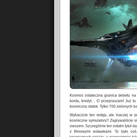
Kosmos ostateczna granica debetu na
konta, kredyt… O przepraszam! Już tu 
kosmiczny statek. Tylko 700 zielonych b
Wybaczcie ten wstęp, ale inaczej w p
kosmiczne symulatory? Zagrywaliście si
owszem. Szczególnie ten ostatni tytuł da
z filmowymi wstawkami. To było co