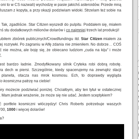
ak oni to w CS nazwali) wychodzę w pasie jakichś asteroidów. Przede mną
Ruszam z kopyta, a przy okazji podziwiam widoki. Strzelam też sobie na
. Tak, zgadliście. Star Citizen wyszedł do pulpitu. Poddałem się, miałem
ichś stu dodatkowych milionów dolarów i
co najmniej
trzech lat produkcji!
ubiłem zbiórek publicznych/Crowdfundingu itd.
Star Citizen
miałem za
znej rozrywki. Po zagraniu w Alfę zdania nie zmieniłem. No dobrze… COŚ
ć nie można, ale boję się, że obiecano ludziom „cuda na kiju” i może
ć.
st bardzo ładnie. Zmodyfikowany silnik Cryteka robi dobrą robotę.
ra dech w piersi. Szczególnie, kiedy spacerujemy na zewnątrz stacji
 planeta, otacza nas mrok kosmosu. Ech, to doprawdy wygląda
jo kosmiczna
patrzę na ciebie!
ry możecie podziwiać poniżej. Chciałbym, aby ten tytuł w ostatecznej
je. Mam jednak wrażenie, że może się nie udać. Jestem sceptykiem?
 portfele kosmiczni włóczędzy! Chris Roberts potrzebuje waszych
700,
1000
i więcej dolarów!
da?