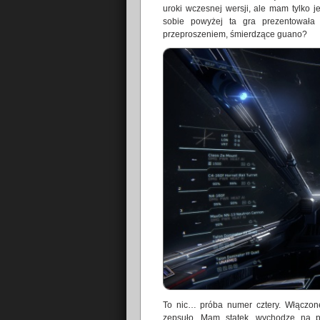
uroki wczesnej wersji, ale mam tylko j
sobie powyżej ta gra prezentowała
przeproszeniem, śmierdzące guano?
To nic… próba numer cztery. Włączone
zepsuło. Mam statek, wychodzę na p