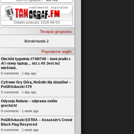
Jest co oglądać?
Nie ma
Ostatni podcast: 2026-08-03
Terapia grupowa
Borderlands 2
Popularne wątki
Obchód tygodnia #748/749 – bunt pralki z
AI i nowy laptop… też z AI! Jest też
wieśniak.
6 comments · 1 day ago
Cyfrowe Gry Górą, Nośniki dla dziadów! –
PoGRAduszki #79
5 comments · 1 day ago
Odyseja Nolana – odprawa osłów
greckich!
9 comments · 1 week ago
PoGRAduszki EXTRA – Assassin’s Creed
Black Flag Resynced
8 comments · 1 week ago