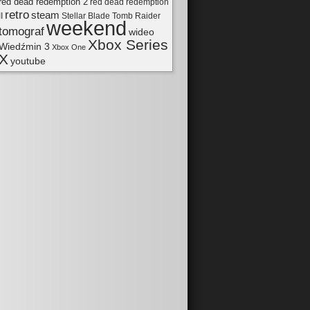
red dead redemption 2
red dead redemption
retro
steam
II
Tomb Raider
Stellar Blade
weekend
tomograf
wideo
Xbox Series
Wiedźmin 3
Xbox One
X
youtube