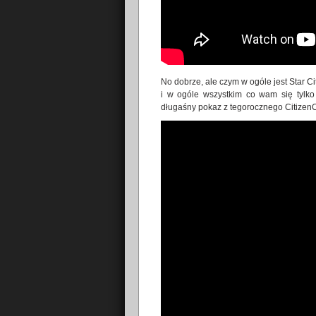
No dobrze, ale czym w ogóle jest Star C
i w ogóle wszystkim co wam się tylko 
długaśny pokaz z tegorocznego CitizenCo