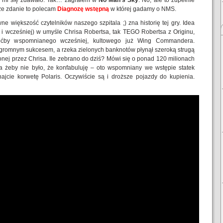
ak mi się zdawało. Tak… zagrałem w
No Man’s Sky
. No, ale to zupełnie
sze zdanie to polecam
Diagnozę wstępną
w której gadamy o NMS.
e większość czytelników naszego szpitala ;) zna historię tej gry. Idea
 i wcześniej) w umyśle Chrisa Robertsa, tak TEGO Robertsa z Originu,
oćby wspomnianego wcześniej, kultowego już Wing Commandera.
gromnym sukcesem, a rzeka zielonych banknotów płynął szeroką strugą
żonej przez Chrisa. Ile zebrano do dziś? Mówi się o ponad 120 milionach
a żeby nie było, że konfabuluję – oto wspomniany we wstępie statek
jcie korwetę Polaris. Oczywiście są i droższe pojazdy do kupienia.