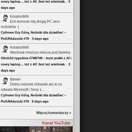
nowy laptop… też z AI! Jest też wieśniak.
·
3
days ago
Kolabor666
Ech konsole idą drogą PC zero
nośników :(
Cyfrowe Gry Górą, Nośniki dla dziadów! –
PoGRAduszki #79
·
3 days ago
Kolabor666
Wieśniak miszczu miecza jest świetny
Obchód tygodnia #748/749 – bunt pralki z AI i
nowy laptop… też z AI! Jest też wieśniak.
·
3
days ago
Banan
Dobry odcinek chłopaki ale to co
odwala Microsoft i Sony z...
Cyfrowe Gry Górą, Nośniki dla dziadów! –
PoGRAduszki #79
·
5 days ago
Więcej komentarzy »
Kanał YouTube