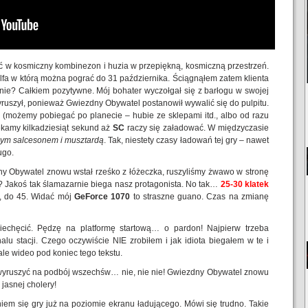
w kosmiczny kombinezon i huzia w przepiękną, kosmiczną przestrzeń.
 alfa w którą można pograć do 31 października. Ściągnąłem zatem klienta
nie? Całkiem pozytywne. Mój bohater wyczołgał się z barłogu w swojej
yruszył, ponieważ Gwiezdny Obywatel postanowił wywalić się do pulpitu.
 (możemy pobiegać po planecie – hubie ze sklepami itd., albo od razu
zekamy kilkadziesiąt sekund aż
SC
raczy się załadować. W międzyczasie
ym salcesonem i musztardą
. Tak, niestety czasy ładowań tej gry – nawet
ugo.
y Obywatel znowu wstał rześko z łóżeczka, ruszyliśmy żwawo w stronę
o? Jakoś tak ślamazarnie biega nasz protagonista. No tak…
25-30 klatek
, do 45. Widać mój
GeForce 1070
to straszne guano. Czas na zmianę
iechęcić. Pędzę na platformę startową… o pardon! Najpierw trzeba
lu stacji. Czego oczywiście NIE zrobiłem i jak idiota biegałem w te i
le wideo pod koniec tego tekstu.
wyruszyć na podbój wszechśw… nie, nie nie! Gwiezdny Obywatel znowu
 jasnej cholery!
iem się gry już na poziomie ekranu ładującego. Mówi się trudno. Takie