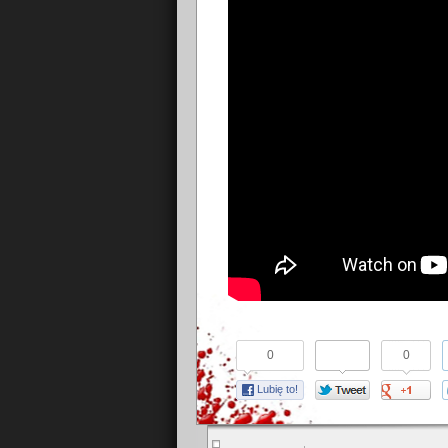
0
0
Lubię to!