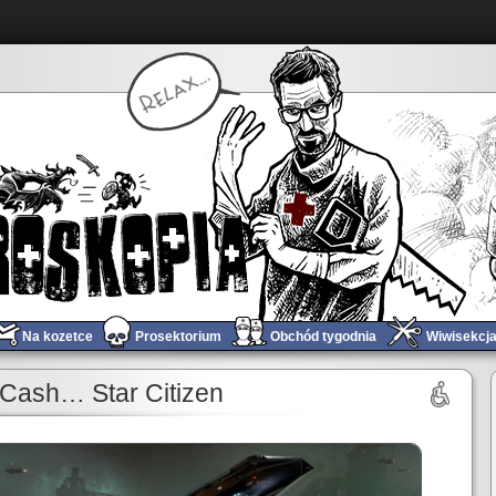
Na kozetce
Prosektorium
Obchód tygodnia
Wiwisekcj
Diagnoza wstępna #19 – Butcher
»
 Cash… Star Citizen