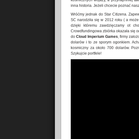
kosmicznych wojaży, a przynajmniej t
inna historia. Jeżeli chcecie poznać na
Wróćmy jednak do Star Citizena. Zapewn
SC narodziła się w 2012 roku ( a może
dzięki któremu zawdzięczamy ot ch
Crowdfundingowa zbiórka okazała się o
do
Cloud Imperium Games
, firmy zało
dolarów i to ze sporym ogonkiem. Ach
kosmiczny za około 700 dolarów. Pozna
Szykujcie portfele!