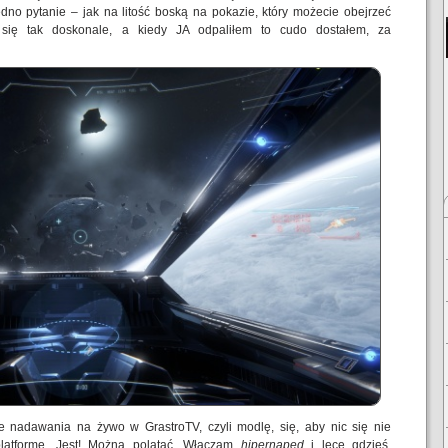
edno pytanie – jak na litość boską na pokazie, który możecie obejrzeć
 się tak doskonale, a kiedy JA odpaliłem to cudo dostałem, za
 nadawania na żywo w GrastroTV, czyli modlę, się, aby nic się nie
latformę. Jest! Można polatać. Włączam
hipernapęd
i lecę gdzieś,