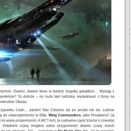
 koncie. Dawno, dawno temu w bardzo bogatej galaktyce… Wyciąg z
jesteście? To dobrze – no nuże tam ludziska, wyskakiwać z forsy na
anknotów. Okazja.
rzypadku Cash… pardon Star Citizena się po prostu nie da. Lubicie
ę do nieprzytomności w Elite,
Wing Commandera
, albo Privateera? Ja
ł mi wiele przyjemności. A WC? Ach, ta cudowna część trzecia (i czwarta)
ś. Ostatnimi czasy mogłem sobie przypomnieć dawne czasy moich