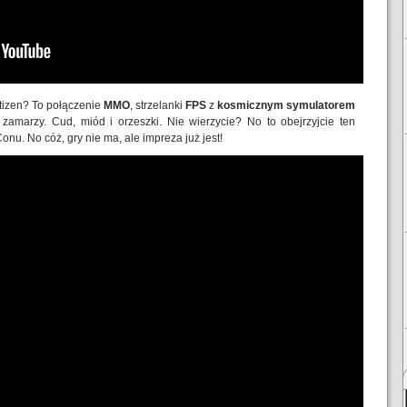
itizen? To połączenie
MMO
, strzelanki
FPS
z
kosmicznym symulatorem
zamarzy. Cud, miód i orzeszki. Nie wierzycie? No to obejrzyjcie ten
nu. No cóż, gry nie ma, ale impreza już jest!