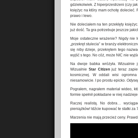
gdziekolwiek. Z hiperprzestrzeni (czy j
księżyc na który mam ochotę dolecieć. 
prawo i lewo.
Nie doleciałem na ten przeklęty księżyc
już dość. Ta gra potrzebuje jeszcze jak
Moje ostateczne wrażenie? Nigdy nie l
„przekręt stulecia” w branży elektronic
się niby dzieje, przekrętem tego nazwa
wyjść s tego. No cóż, może NIC nie wyjś
Na dwoje babka wróżyła. Wizualnie je
Wizualnie
Star Citizen
już teraz zapie
kosmicznej. W oddali wisi ogromna
niesamowicie. I po prostu epicko.
Odyse
Pograłem, nagrałem materiał wideo, któ
formie spełnił pokładane w niej nadzie
Raczej realistą. No dobra… wyciągać
pieniążków! Idźcie kupować te statki za 
Marzenia nie mają przecież ceny. Praw