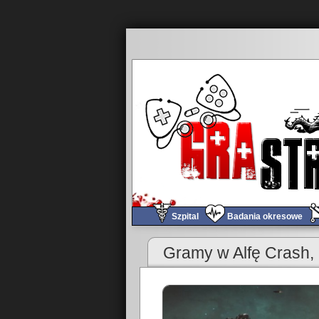
Szpital
Badania okresowe
«
Obchód tygodnia #244
Gramy w Alfę Crash,