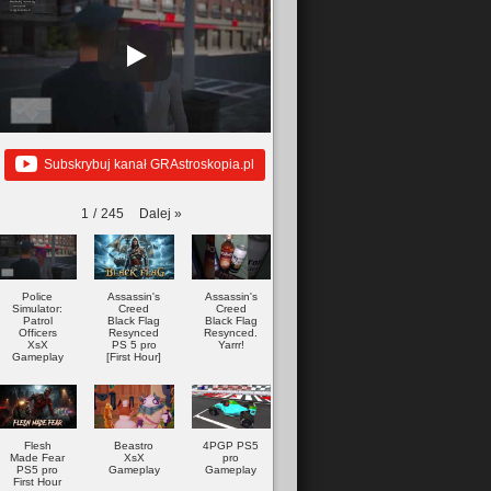
Subskrybuj kanał GRAstroskopia.pl
Dalej
»
1
/
245
Police
Assassin's
Assassin's
Simulator:
Creed
Creed
Patrol
Black Flag
Black Flag
Officers
Resynced
Resynced.
XsX
PS 5 pro
Yarrr!
Gameplay
[First Hour]
Flesh
Beastro
4PGP PS5
Made Fear
XsX
pro
PS5 pro
Gameplay
Gameplay
First Hour