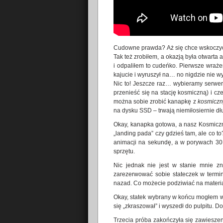
Cudowne prawda? Aż się chce wskoczyć 
Tak też zrobiłem, a okazją była otwarta
i odpaliłem to cudeńko. Pierwsze wraże
kajucie i wyruszył na… no nigdzie nie w
Nic to! Jeszcze raz… wybieramy serwer
przenieść się na stację kosmiczną) i c
można sobie zrobić kanapkę z
kosmiczn
na dysku SSD – trwają niemiłosiernie dł
Okay, kanapka gotowa, a nasz Kosmiczn
„landing pada” czy gdzieś tam, ale co t
animacji na sekundę, a w porywach 30
sprzętu.
Nic jednak nie jest w stanie mnie zn
zarezerwować sobie stateczek w termina
nazad. Co możecie podziwiać na materia
Okay, statek wybrany w końcu mogłem 
się „zkraszował” i wyszedł do pulpitu. Do
Trzecia próba zakończyła się zawieszen