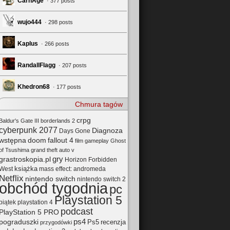
CarnAge
· 377 posts
wujo444
· 298 posts
Kaplus
· 266 posts
RandallFlagg
· 207 posts
Khedron68
· 177 posts
Chmura tagów
crpg
Baldur's Gate III
borderlands 2
cyberpunk 2077
Diagnoza
Days Gone
wstępna
doom
fallout 4
film
gameplay
Ghost
of Tsushima
grand theft auto v
gry
grastroskopia.pl
Horizon Forbidden
książka
mass effect: andromeda
West
Netflix
nintendo switch
nintendo switch 2
obchód tygodnia
pc
Playstation 5
playstation 4
piątek
podcast
PlayStation 5 PRO
pograduszki
ps4
Ps5
recenzja
przygodówki