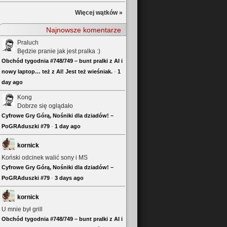
Więcej wątków »
Najnowsze komentarze
Praluch
Będzie pranie jak jest pralka :)
Obchód tygodnia #748/749 – bunt pralki z AI i
nowy laptop… też z AI! Jest też wieśniak.
·
1
day ago
Kong
Dobrze się oglądało
Cyfrowe Gry Górą, Nośniki dla dziadów! –
PoGRAduszki #79
·
1 day ago
kornick
Koński odcinek walić sony i MS
Cyfrowe Gry Górą, Nośniki dla dziadów! –
PoGRAduszki #79
·
3 days ago
kornick
U mnie był grill
Obchód tygodnia #748/749 – bunt pralki z AI i