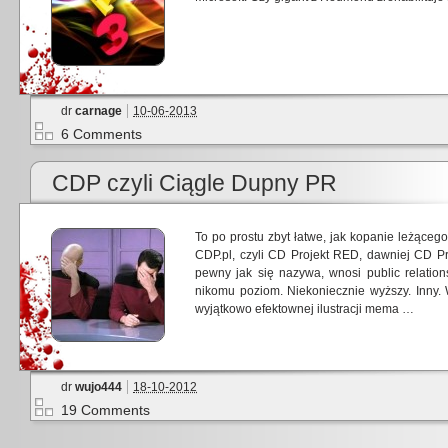
dr
carnage
10-06-2013
6 Comments
CDP czyli Ciągle Dupny PR
To po prostu zbyt łatwe, jak kopanie leżące
CDP.pl, czyli CD Projekt RED, dawniej CD Proj
pewny jak się nazywa, wnosi public relatio
nikomu poziom. Niekoniecznie wyższy. Inny.
wyjątkowo efektownej ilustracji mema …
dr
wujo444
18-10-2012
19 Comments