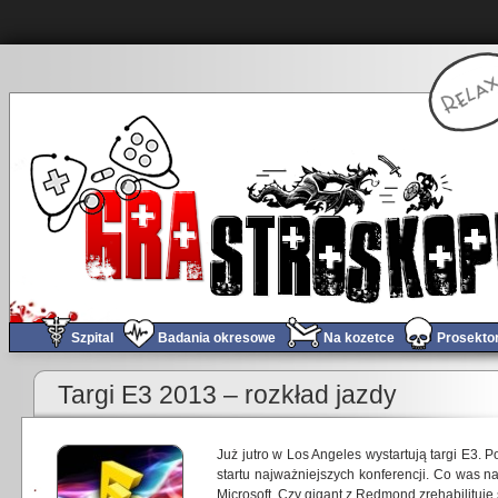
Szpital
Badania okresowe
Na kozetce
Prosekto
Targi E3 2013 – rozkład jazdy
Już jutro w Los Angeles wystartują targi E3. P
startu najważniejszych konferencji. Co was n
Microsoft. Czy gigant z Redmond zrehabilituj