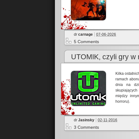
dr
carnage
07-06-2026
5 Comments
UTOMIK, czyli gry w
Kilka ostatni
ramach abonam
dnia na dzi
skupiających
między inny
horroru).
dr
Jasinsky
02-11-2016
3 Comments