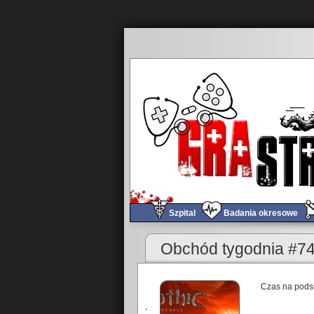
Szpital
Badania okresowe
Obchód tygodnia #741
Czas na podsu