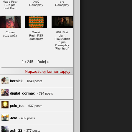
Made Fear
XsX
pro
PS5 pro
Gameplay
Gameplay
First Hour
Conan
Guest
007 First
oczy węża
Rush PS5
Light
gameplay
PlayStation
5 pro
Gameplay
[First hour]
Dalej
»
1
/
245
Najczęściej komentujący
kornick
· 1840 posts
digital_cormac
· 794 posts
polo_tuc
· 637 posts
Jolo
· 482 posts
ash_22
· 377 posts