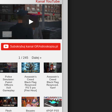
Kanał YouTube
Subskrybuj kanał GRAstroskopia.pl
Dalej
»
1
/
245
Police
Assassin's
Assassin's
Simulator:
Creed
Creed
Patrol
Black Flag
Black Flag
Officers
Resynced
Resynced.
XsX
PS 5 pro
Yarrr!
Gameplay
[First Hour]
Flesh
Beastro
4PGP PS5