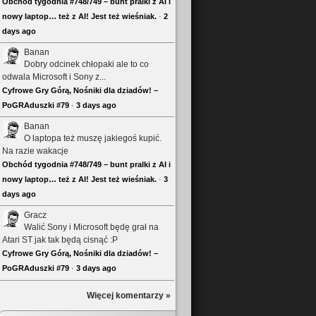
Obchód tygodnia #748/749 – bunt pralki z AI i
nowy laptop… też z AI! Jest też wieśniak.
·
2
days ago
Banan
Dobry odcinek chłopaki ale to co
odwala Microsoft i Sony z...
Cyfrowe Gry Górą, Nośniki dla dziadów! –
PoGRAduszki #79
·
3 days ago
Banan
O laptopa też muszę jakiegoś kupić.
Na razie wakacje
Obchód tygodnia #748/749 – bunt pralki z AI i
nowy laptop… też z AI! Jest też wieśniak.
·
3
days ago
Gracz
Walić Sony i Microsoft będę grał na
Atari ST jak tak będą cisnąć :P
Cyfrowe Gry Górą, Nośniki dla dziadów! –
PoGRAduszki #79
·
3 days ago
Więcej komentarzy »