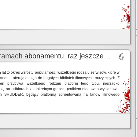
 ramach abonamentu, raz jeszcze…
ch lat to okres wzrostu popularności wszelkiego rodzaju serwisów, które w
entu oferują dostęp do bogatych bibliotek filmowych i muzycznych. Z
eń przybywa wszelkiego rodzaju platform tego typu, nierzadko
 się na odbiorach z konkretnym gustem (całkiem niedawno wystartował
mi SHUDDER, będący platformą zorientowaną na fanów filmowego