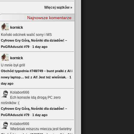
Więcej wątków »
Najnowsze komentarze
kornick
Koński odcinek walić sony i MS
Cyfrowe Gry Górą, Nośniki dla dziadów! –
PoGRAduszki #79
·
1 day ago
kornick
U mnie był grill
Obchód tygodnia #748/749 – bunt pralki z AI i
nowy laptop… też z AI! Jest też wieśniak.
·
1
day ago
Kolabor666
Ech konsole idą drogą PC zero
nośników :(
Cyfrowe Gry Górą, Nośniki dla dziadów! –
PoGRAduszki #79
·
1 day ago
Kolabor666
Wieśniak miszczu miecza jest świetny