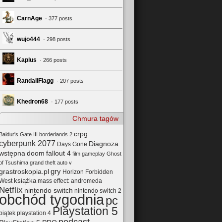
CarnAge
· 377 posts
wujo444
· 298 posts
Kaplus
· 266 posts
RandallFlagg
· 207 posts
Khedron68
· 177 posts
Chmura tagów
crpg
Baldur's Gate III
borderlands 2
cyberpunk 2077
Diagnoza
Days Gone
wstępna
doom
fallout 4
film
gameplay
Ghost
of Tsushima
grand theft auto v
gry
grastroskopia.pl
Horizon Forbidden
książka
mass effect: andromeda
West
Netflix
nintendo switch
nintendo switch 2
obchód tygodnia
pc
Playstation 5
playstation 4
piątek