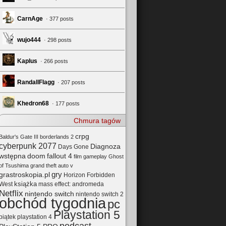
CarnAge
· 377 posts
wujo444
· 298 posts
Kaplus
· 266 posts
RandallFlagg
· 207 posts
Khedron68
· 177 posts
Chmura tagów
crpg
Baldur's Gate III
borderlands 2
cyberpunk 2077
Diagnoza
Days Gone
wstępna
doom
fallout 4
film
gameplay
Ghost
of Tsushima
grand theft auto v
gry
grastroskopia.pl
Horizon Forbidden
książka
mass effect: andromeda
West
Netflix
nintendo switch
nintendo switch 2
obchód tygodnia
pc
Playstation 5
playstation 4
piątek