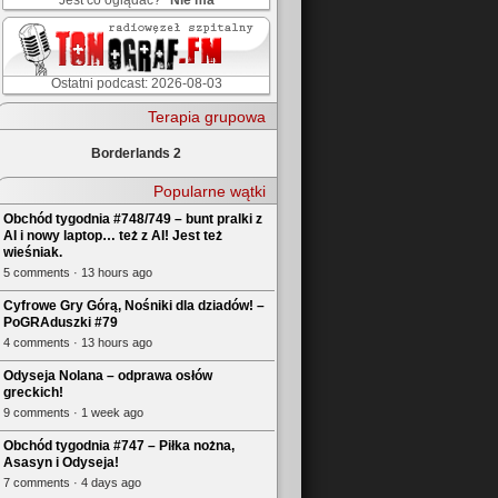
Jest co oglądać?
Nie ma
Ostatni podcast: 2026-08-03
Terapia grupowa
Borderlands 2
Popularne wątki
Obchód tygodnia #748/749 – bunt pralki z
AI i nowy laptop… też z AI! Jest też
wieśniak.
5 comments · 13 hours ago
Cyfrowe Gry Górą, Nośniki dla dziadów! –
PoGRAduszki #79
4 comments · 13 hours ago
Odyseja Nolana – odprawa osłów
greckich!
9 comments · 1 week ago
Obchód tygodnia #747 – Piłka nożna,
Asasyn i Odyseja!
7 comments · 4 days ago