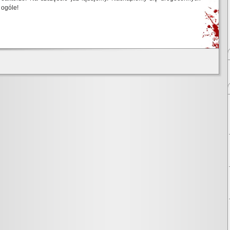
 ogóle!