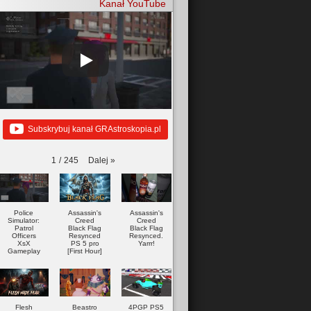
Kanał YouTube
Subskrybuj kanał GRAstroskopia.pl
Dalej
»
1
/
245
Police
Assassin's
Assassin's
Simulator:
Creed
Creed
Patrol
Black Flag
Black Flag
Officers
Resynced
Resynced.
XsX
PS 5 pro
Yarrr!
Gameplay
[First Hour]
Flesh
Beastro
4PGP PS5