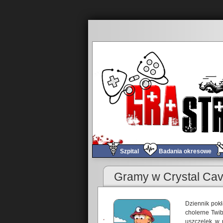
Szpital
Badania okresowe
Gramy w Crystal Ca
Dziennik pok
cholerne Twib
uszczelek w 