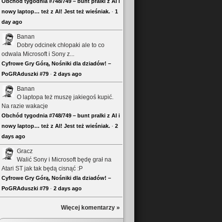
Obchód tygodnia #748/749 – bunt pralki z AI i
nowy laptop… też z AI! Jest też wieśniak.
·
1
day ago
Banan
Dobry odcinek chłopaki ale to co
odwala Microsoft i Sony z...
Cyfrowe Gry Górą, Nośniki dla dziadów! –
PoGRAduszki #79
·
2 days ago
Banan
O laptopa też muszę jakiegoś kupić.
Na razie wakacje
Obchód tygodnia #748/749 – bunt pralki z AI i
nowy laptop… też z AI! Jest też wieśniak.
·
2
days ago
Gracz
Walić Sony i Microsoft będę grał na
Atari ST jak tak będą cisnąć :P
Cyfrowe Gry Górą, Nośniki dla dziadów! –
PoGRAduszki #79
·
2 days ago
Więcej komentarzy »