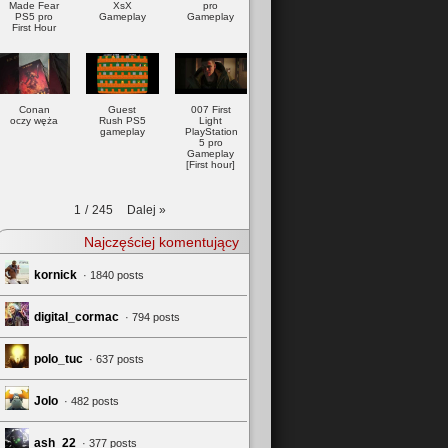
Made Fear
XsX
pro
PS5 pro
Gameplay
Gameplay
First Hour
Conan
Guest
007 First
oczy węża
Rush PS5
Light
gameplay
PlayStation
5 pro
Gameplay
[First hour]
Dalej
»
1
/
245
Najczęściej komentujący
kornick
· 1840 posts
digital_cormac
· 794 posts
polo_tuc
· 637 posts
Jolo
· 482 posts
ash_22
· 377 posts