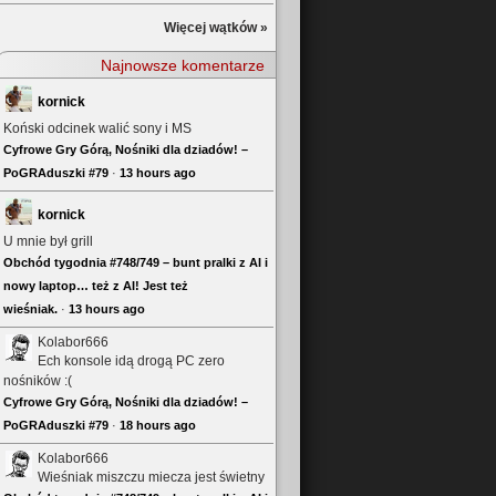
Więcej wątków »
Najnowsze komentarze
kornick
Koński odcinek walić sony i MS
Cyfrowe Gry Górą, Nośniki dla dziadów! –
PoGRAduszki #79
·
13 hours ago
kornick
U mnie był grill
Obchód tygodnia #748/749 – bunt pralki z AI i
nowy laptop… też z AI! Jest też
wieśniak.
·
13 hours ago
Kolabor666
Ech konsole idą drogą PC zero
nośników :(
Cyfrowe Gry Górą, Nośniki dla dziadów! –
PoGRAduszki #79
·
18 hours ago
Kolabor666
Wieśniak miszczu miecza jest świetny