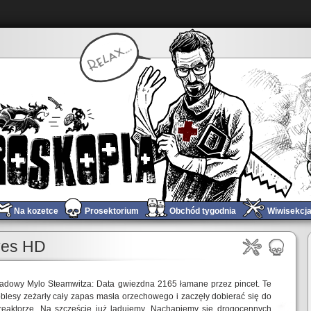
Na kozetce
Prosektorium
Obchód tygodnia
Wiwisekcj
ves HD
ładowy Mylo Steamwitza: Data gwiezdna 2165 łamane przez pincet. Te
blesy zeżarły cały zapas masła orzechowego i zaczęły dobierać się do
reaktorze. Na szczęście już lądujemy. Nachapiemy się drogocennych