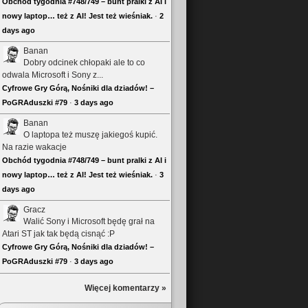
Obchód tygodnia #748/749 – bunt pralki z AI i
nowy laptop… też z AI! Jest też wieśniak.
·
2
days ago
Banan
Dobry odcinek chłopaki ale to co
odwala Microsoft i Sony z...
Cyfrowe Gry Górą, Nośniki dla dziadów! –
PoGRAduszki #79
·
3 days ago
Banan
O laptopa też muszę jakiegoś kupić.
Na razie wakacje
Obchód tygodnia #748/749 – bunt pralki z AI i
nowy laptop… też z AI! Jest też wieśniak.
·
3
days ago
Gracz
Walić Sony i Microsoft będę grał na
Atari ST jak tak będą cisnąć :P
Cyfrowe Gry Górą, Nośniki dla dziadów! –
PoGRAduszki #79
·
3 days ago
Więcej komentarzy »