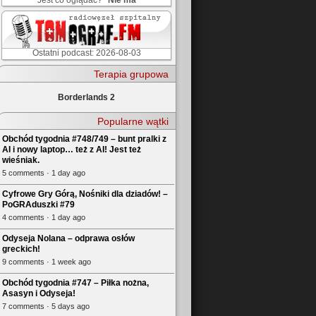
Jest co oglądać?
Nie ma
Ostatni podcast: 2026-08-03
Terapia grupowa
Borderlands 2
Popularne wątki
Obchód tygodnia #748/749 – bunt pralki z
AI i nowy laptop… też z AI! Jest też
wieśniak.
5 comments · 1 day ago
Cyfrowe Gry Górą, Nośniki dla dziadów! –
PoGRAduszki #79
4 comments · 1 day ago
Odyseja Nolana – odprawa osłów
greckich!
9 comments · 1 week ago
Obchód tygodnia #747 – Piłka nożna,
Asasyn i Odyseja!
7 comments · 5 days ago