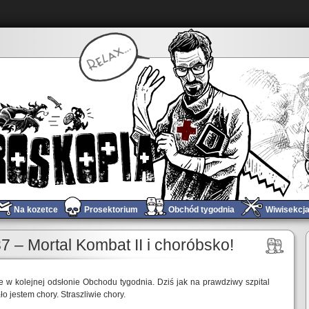
Na kozetce
Prosektorium
Obchód tygodnia
Wiwisekcj
anie i odpoczynek!
Obchód tygodnia #738 – Retrogranie na ekranie!
»
 – Mortal Kombat II i choróbsko!
ie w kolejnej odsłonie Obchodu tygodnia. Dziś jak na prawdziwy szpital
ło jestem chory. Straszliwie chory.