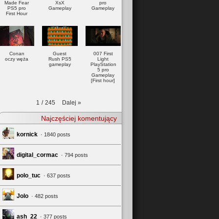
Made Fear
XsX
pro
PS5 pro
Gameplay
Gameplay
First Hour
Conan
Guest
007 First
oczy węża
Rush PS5
Light
gameplay
PlayStation
5 pro
Gameplay
[First hour]
Dalej
»
1
/
245
Najczęściej komentujący
kornick
· 1840 posts
digital_cormac
· 794 posts
polo_tuc
· 637 posts
Jolo
· 482 posts
ash_22
· 377 posts