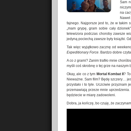
Sam ni
niczym
na cac
Nawet 
fajnego. Najgorsze jest to, że w taki
„mam grypę, gram sobie cały dzionek”
telewizora podczas choroby zawsze wi
jedyną pociechą zawsze były książki. Gd
Tak więc wyjątkowo zacznę od weekendowe
Expeditionary Force
. Bardzo dobre czytad
A co z grami? Zanim trafiło mnie choró
myśli coś skrobnę o tej grze na naszym b
Okay, ale co z tym
Mortal Kombat II
? To
Nieważne. Sam film? Będę szczery… jest
przystało i to tyle. Uczciwie przyznam
przemawiają przeze mnie uprzedzenia. J
będziecie w miarę zadowoleni.
Dobra, ja kończę, bo czuję, że zaczyna