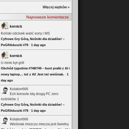
Więcej wątków »
Najnowsze komentarze
kornick
Koński odcinek walić sony i MS
Cyfrowe Gry Górą, Nośniki dla dziadów! –
PoGRAduszki #79
·
1 day ago
kornick
U mnie był grill
Obchód tygodnia #748/749 – bunt pralki z AI i
nowy laptop… też z AI! Jest też wieśniak.
·
1
day ago
Kolabor666
Ech konsole idą drogą PC zero
nośników :(
Cyfrowe Gry Górą, Nośniki dla dziadów! –
PoGRAduszki #79
·
1 day ago
Kolabor666
Wieśniak miszczu miecza jest świetny