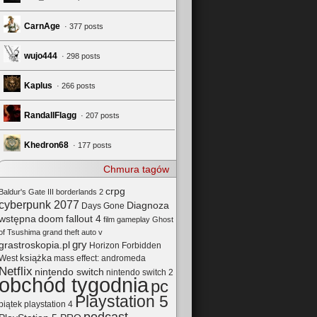
CarnAge
· 377 posts
wujo444
· 298 posts
Kaplus
· 266 posts
RandallFlagg
· 207 posts
Khedron68
· 177 posts
Chmura tagów
crpg
Baldur's Gate III
borderlands 2
cyberpunk 2077
Diagnoza
Days Gone
wstępna
doom
fallout 4
film
gameplay
Ghost
of Tsushima
grand theft auto v
gry
grastroskopia.pl
Horizon Forbidden
książka
mass effect: andromeda
West
Netflix
nintendo switch
nintendo switch 2
obchód tygodnia
pc
Playstation 5
playstation 4
piątek