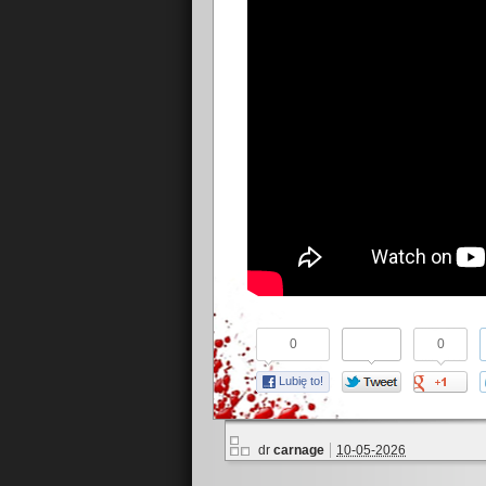
0
0
Lubię to!
dr
carnage
10-05-2026