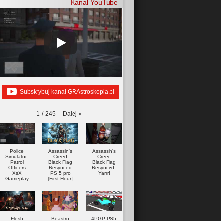
Kanał YouTube
Subskrybuj kanał GRAstroskopia.pl
Dalej
»
1
/
245
Police
Assassin's
Assassin's
Simulator:
Creed
Creed
Patrol
Black Flag
Black Flag
Officers
Resynced
Resynced.
XsX
PS 5 pro
Yarrr!
Gameplay
[First Hour]
Flesh
Beastro
4PGP PS5