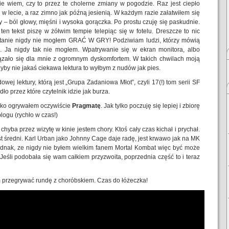
e wiem, czy to przez te cholerne zmiany w pogodzie. Raz jest ciepło
 w lecie, a raz zimno jak późną jesienią. W każdym razie załatwiłem się
y – ból głowy, mięśni i wysoka gorączka. Po prostu czuję się paskudnie.
ten tekst piszę w żółwim tempie telepiąc się w fotelu. Dreszcze to nic
m stanie nigdy nie mogłem GRAĆ W GRY! Podziwiam ludzi, którzy mówią
. Ja nigdy tak nie mogłem. Wpatrywanie się w ekran monitora, albo
ązało się dla mnie z ogromnym dyskomfortem. W takich chwilach moją
yby nie jakaś ciekawa lektura to wyłbym z nudów jak pies.
j lektury, którą jest „Grupa Zadaniowa Młot”, czyli 17(!) tom serii SF
ło przez które czytelnik idzie jak burza.
bsko ogrywałem oczywiście
Pragmatę
. Jak tylko poczuję się lepiej i zbiorę
logu (rychło w czas!)
 chyba przez wizytę w kinie jestem chory. Ktoś cały czas kichał i prychał.
 średni. Karl Urban jako Johnny Cage daje radę, jest krwawo jak na MK
 jednak, ze nigdy nie byłem wielkim fanem Mortal Kombat więc być może
eśli podobała się wam całkiem przyzwoita, poprzednia część to i teraz
m przegrywać rundę z choróbskiem. Czas do łóżeczka!