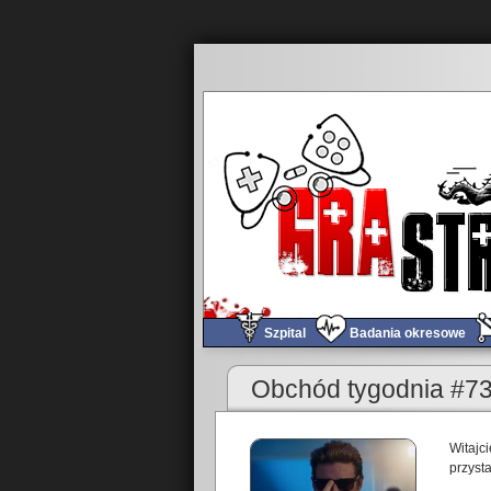
Szpital
Badania okresowe
«
Obchód tygodnia #735/736 – RePlay Fest, Grillow
Obchód tygodnia #737
Witajc
przysta