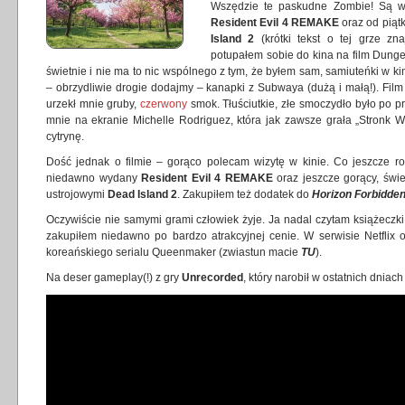
Wszędzie te paskudne Zombie! Są w
Resident Evil 4 REMAKE
oraz od piąt
Island 2
(krótki tekst o tej grze zn
potupałem sobie do kina na film Dung
świetnie i nie ma to nic wspólnego z tym, że byłem sam, samiuteńki w k
– obrzydliwie drogie dodajmy – kanapki z Subwaya (dużą i małą!). Film
urzekł mnie gruby,
czerwony
smok. Tłuściutkie, złe smoczydło było po pr
mnie na ekranie Michelle Rodriguez, która jak zawsze grała „Stronk 
cytrynę.
Dość jednak o filmie – gorąco polecam wizytę w kinie. Co jeszcze r
niedawno wydany
Resident Evil 4 REMAKE
oraz jeszcze gorący, świe
ustrojowymi
Dead Island 2
. Zakupiłem też dodatek do
Horizon Forbidde
Oczywiście nie samymi grami człowiek żyje. Ja nadal czytam książeczki 
zakupiłem niedawno po bardzo atrakcyjnej cenie. W serwisie Netflix 
koreańskiego serialu Queenmaker (zwiastun macie
TU
).
Na deser gameplay(!) z gry
Unrecorded
, który narobił w ostatnich dniac