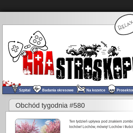
Szpital
Badania okresowe
Na kozetce
Prosekto
«
Godzina z Dead Island 2
Obchód tygodnia #580
Ten tydzień upływa pod znakiem zombi
lochów! Lochów, mówię! Lochów i tłuśc