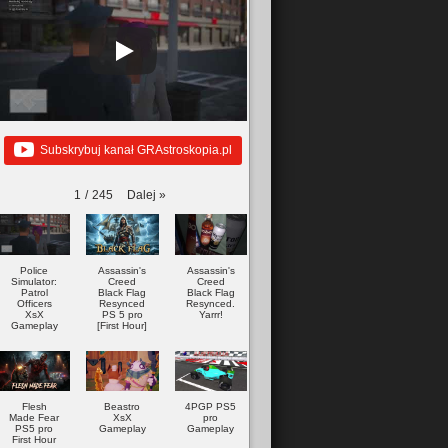
Subskrybuj kanał GRAstroskopia.pl
Dalej
»
1
/
245
Police
Assassin's
Assassin's
Simulator:
Creed
Creed
Patrol
Black Flag
Black Flag
Officers
Resynced
Resynced.
XsX
PS 5 pro
Yarrr!
Gameplay
[First Hour]
Flesh
Beastro
4PGP PS5
Made Fear
XsX
pro
PS5 pro
Gameplay
Gameplay
First Hour