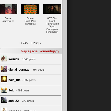
Conan
Guest
007 First
oczy węża
Rush PS5
Light
gameplay
PlayStation
5 pro
Gameplay
[First hour]
Dalej
»
1
/
245
Najczęściej komentujący
kornick
· 1840 posts
digital_cormac
· 794 posts
polo_tuc
· 637 posts
Jolo
· 482 posts
ash_22
· 377 posts