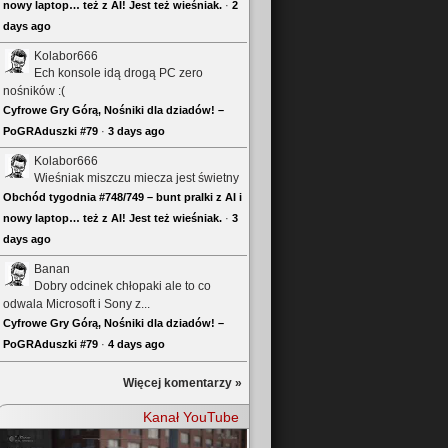
nowy laptop… też z AI! Jest też wieśniak.
·
2
days ago
Kolabor666
Ech konsole idą drogą PC zero
nośników :(
Cyfrowe Gry Górą, Nośniki dla dziadów! –
PoGRAduszki #79
·
3 days ago
Kolabor666
Wieśniak miszczu miecza jest świetny
Obchód tygodnia #748/749 – bunt pralki z AI i
nowy laptop… też z AI! Jest też wieśniak.
·
3
days ago
Banan
Dobry odcinek chłopaki ale to co
odwala Microsoft i Sony z...
Cyfrowe Gry Górą, Nośniki dla dziadów! –
PoGRAduszki #79
·
4 days ago
Więcej komentarzy »
Kanał YouTube