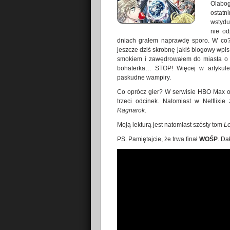
Olabog
ostatn
wstydu
nie od
dniach grałem naprawdę sporo. W c
jeszcze dziś skrobnę jakiś blogowy wpis
smokiem i zawędrowałem do miasta o 
bohaterka… STOP! Więcej w artykule!
paskudne wampiry.
Co oprócz gier? W serwisie HBO Max 
trzeci odcinek. Natomiast w Netfli
Ragnarok
.
Moją lekturą jest natomiast szósty tom
Le
PS. Pamiętajcie, że trwa finał
WOŚP
. Da