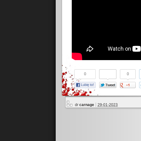
0
0
Lubię to!
dr
carnage
29-01-2023