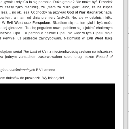
a, gwałtu rety! Co to się porobiło! Dużo grania? Nie może być. Przecież
imi czasy tylko marudzę, że „mam za dużo gier”, albo, że na kupce
 leżą… no ok, leżą. Ot choćby na przykład
God of War Ragnarok
nadal
paliłem, a mam od dnia premiery (wstyd!). No, ale w ostatnich kilku
o? W
Evil West
oraz
Forspoken
. Skusiłem się na ten tytuł i być może
 o tej giereczce. Trochę pograłem nawet pobiłem się z jakimś cholernym
nazwie Cipa… o pardon o nazwie Cipal! No więc w tym Cipalu moja
 Pewnie już jesteście zaintrygowani. Natomiast w
Evil West
tłukę
oglądam serial
The Last of Us
i z niecierpliwością czekam na jutrzejszy,
xie za jednym zamachem zaserwowałem sobie drugi sezon
Record of
gionu nieśmiertelnych
B.V Larsona.
łem dukatów do puszeczki. Wy też dajcie!