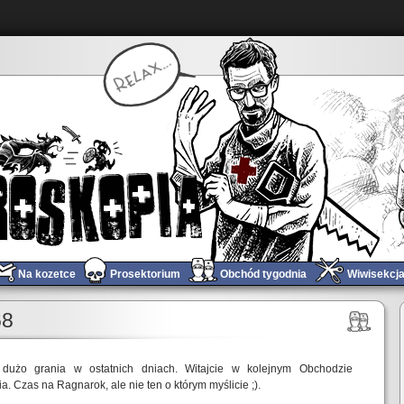
Na kozetce
Prosektorium
Obchód tygodnia
Wiwisekcj
Gramy w Forspoken – do więzienia w Cipalu marsz!
»
68
 dużo grania w ostatnich dniach. Witajcie w kolejnym Obchodzie
a. Czas na Ragnarok, ale nie ten o którym myślicie ;).