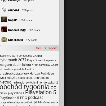
CarnAge
· 377 posts
wujo444
· 298 posts
Kaplus
· 266 posts
RandallFlagg
· 207 posts
Khedron68
· 177 posts
Chmura tagów
crpg
Baldur's Gate III
borderlands 2
cyberpunk 2077
Diagnoza
Days Gone
wstępna
doom
fallout 4
film
gameplay
Ghost
of Tsushima
grand theft auto v
gry
grastroskopia.pl
Horizon Forbidden
książka
mass effect: andromeda
West
Netflix
nintendo switch
nintendo switch 2
obchód tygodnia
pc
Playstation 5
playstation 4
piątek
podcast
PlayStation 5 PRO
pograduszki
ps4
Ps5
recenzja
przygodówki