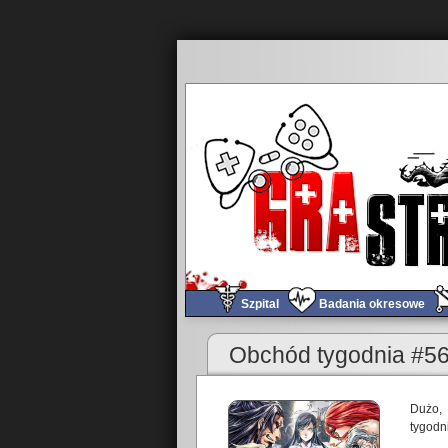
Szpital
Badania okresowe
«
Obchód tygodnia #567
Obchód tygodnia #5
Dużo,
tygodni