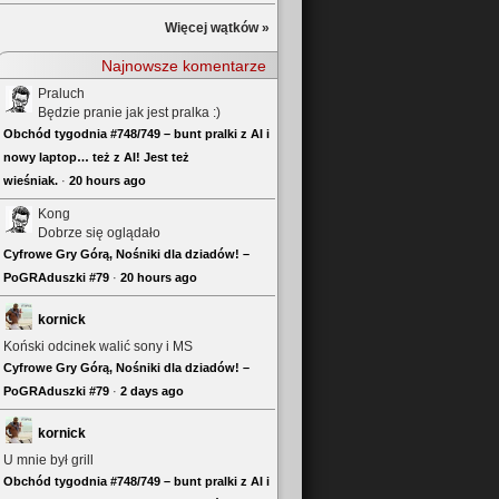
Więcej wątków »
Najnowsze komentarze
Praluch
Będzie pranie jak jest pralka :)
Obchód tygodnia #748/749 – bunt pralki z AI i
nowy laptop… też z AI! Jest też
wieśniak.
·
20 hours ago
Kong
Dobrze się oglądało
Cyfrowe Gry Górą, Nośniki dla dziadów! –
PoGRAduszki #79
·
20 hours ago
kornick
Koński odcinek walić sony i MS
Cyfrowe Gry Górą, Nośniki dla dziadów! –
PoGRAduszki #79
·
2 days ago
kornick
U mnie był grill
Obchód tygodnia #748/749 – bunt pralki z AI i