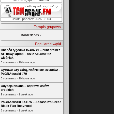
Jest co oglądać?
Nie ma
Ostatni podcast: 2026-08-03
Terapia grupowa
Borderlands 2
Popularne wątki
Obchód tygodnia #748/749 – bunt pralki z
AI i nowy laptop… też z AI! Jest też
wieśniak.
6 comments · 20 hours ago
Cyfrowe Gry Górą, Nośniki dla dziadów! –
PoGRAduszki #79
5 comments · 20 hours ago
Odyseja Nolana – odprawa osłów
greckich!
9 comments · 1 week ago
PoGRAduszki EXTRA – Assassin’s Creed
Black Flag Resynced
8 comments · 1 week ago