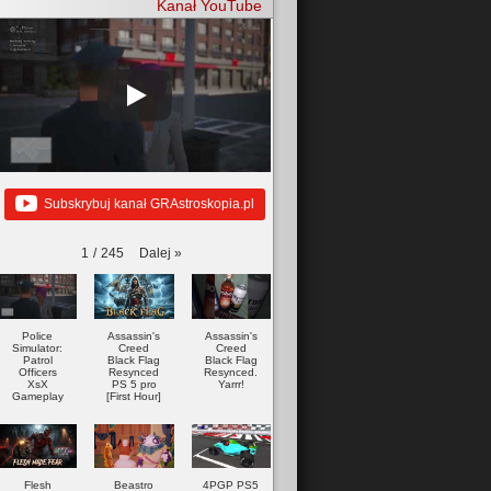
Kanał YouTube
Subskrybuj kanał GRAstroskopia.pl
Dalej
»
1
/
245
Police
Assassin's
Assassin's
Simulator:
Creed
Creed
Patrol
Black Flag
Black Flag
Officers
Resynced
Resynced.
XsX
PS 5 pro
Yarrr!
Gameplay
[First Hour]
Flesh
Beastro
4PGP PS5