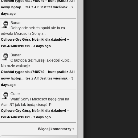
Obchód tygodnia #748/749 – bunt pralki z AI i
nowy laptop… też z AI! Jest też wieśniak.
·
2
days ago
Banan
Dobry odcinek chłopaki ale to co
odwala Microsoft i Sony z...
Cyfrowe Gry Górą, Nośniki dla dziadów! –
PoGRAduszki #79
·
3 days ago
Banan
O laptopa też muszę jakiegoś kupić.
Na razie wakacje
Obchód tygodnia #748/749 – bunt pralki z AI i
nowy laptop… też z AI! Jest też wieśniak.
·
3
days ago
Gracz
Walić Sony i Microsoft będę grał na
Atari ST jak tak będą cisnąć :P
Cyfrowe Gry Górą, Nośniki dla dziadów! –
PoGRAduszki #79
·
3 days ago
Więcej komentarzy »