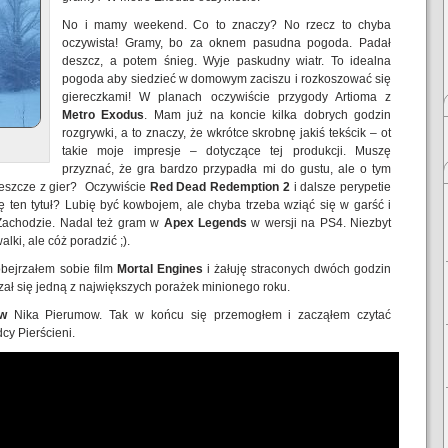
No i mamy weekend. Co to znaczy? No rzecz to chyba
oczywista! Gramy, bo za oknem pasudna pogoda. Padał
deszcz, a potem śnieg. Wyje paskudny wiatr. To idealna
pogoda aby siedzieć w domowym zaciszu i rozkoszować się
giereczkami! W planach oczywiście przygody Artioma z
Metro Exodus
. Mam już na koncie kilka dobrych godzin
rozgrywki, a to znaczy, że wkrótce skrobnę jakiś tekścik – ot
takie moje impresje – dotyczące tej produkcji. Muszę
przyznać, że gra bardzo przypadła mi do gustu, ale o tym
jeszcze z gier? Oczywiście
Red Dead Redemption 2
i dalsze perypetie
 ten tytuł? Lubię być kowbojem, ale chyba trzeba wziąć się w garść i
Zachodzie. Nadal też gram w
Apex Legends
w wersji na PS4. Niezbyt
lki, ale cóż poradzić ;).
obejrzałem sobie film
Mortal Engines
i żałuję straconych dwóch godzin
kazał się jedną z największych porażek minionego roku.
ów
Nika Pierumow. Tak w końcu się przemogłem i zacząłem czytać
cy Pierścieni.