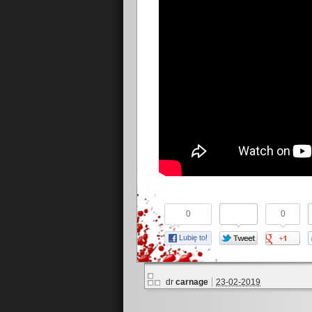
0
0
Lubię to!
dr
carnage
23-02-2019