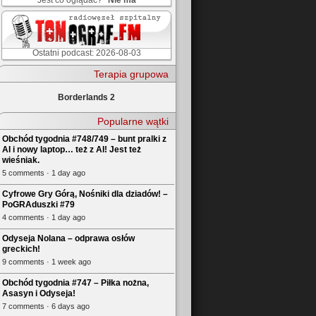
Jest co oglądać?
Nie ma
Ostatni podcast: 2026-08-03
Terapia grupowa
Borderlands 2
Popularne wątki
Obchód tygodnia #748/749 – bunt pralki z
AI i nowy laptop… też z AI! Jest też
wieśniak.
5 comments · 1 day ago
Cyfrowe Gry Górą, Nośniki dla dziadów! –
PoGRAduszki #79
4 comments · 1 day ago
Odyseja Nolana – odprawa osłów
greckich!
9 comments · 1 week ago
Obchód tygodnia #747 – Piłka nożna,
Asasyn i Odyseja!
7 comments · 6 days ago