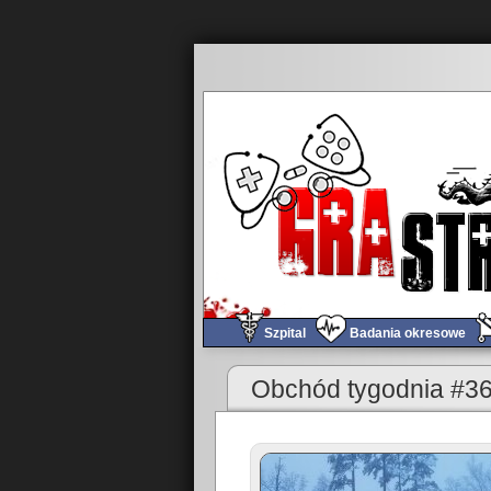
Szpital
Badania okresowe
«
Obchód tygodnia #363
Obchód tygodnia #3