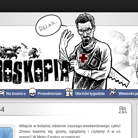
Na kozetce
Prosektorium
Obchód tygodnia
Wiwisekcj
Obchód tygodnia #365
»
64
Witajcie w kolejnej odsłonie naszego weekendowego cyklu!
Znowu bawimy się, gramy, oglądamy i czytamy. A w co
gramy? W Metro Exodus oczywiście!