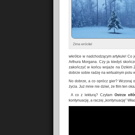
Zima wróciła!
wkrótce w nadchodzącym artykule! Co 
Arthura Morgana. Czy ja kiedyś skończę
zakończyć w końcu wojaże na Dzikim 
dobrze sobie radzę na wirtualnym polu wa
No dobrze, a co oprócz gier? Wczoraj 
życia. Już mnie nie dziwi, że film ten o
A co z lekturą? Czytam
Ostrze elf
kontynuację, a raczej „kontynuację” Wład