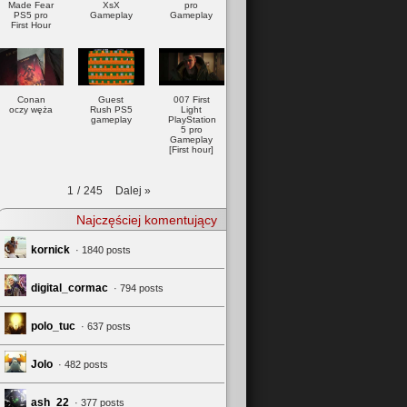
Made Fear
XsX
pro
PS5 pro
Gameplay
Gameplay
First Hour
Conan
Guest
007 First
oczy węża
Rush PS5
Light
gameplay
PlayStation
5 pro
Gameplay
[First hour]
Dalej
»
1
/
245
Najczęściej komentujący
kornick
· 1840 posts
digital_cormac
· 794 posts
polo_tuc
· 637 posts
Jolo
· 482 posts
ash_22
· 377 posts