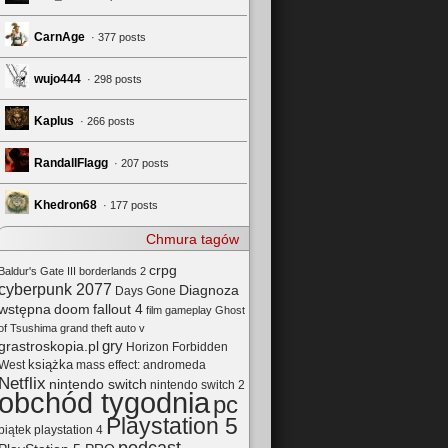
CarnAge
· 377 posts
wujo444
· 298 posts
Kaplus
· 266 posts
RandallFlagg
· 207 posts
Khedron68
· 177 posts
Chmura tagów
crpg
Baldur's Gate III
borderlands 2
cyberpunk 2077
Diagnoza
Days Gone
wstępna
doom
fallout 4
film
gameplay
Ghost
of Tsushima
grand theft auto v
gry
grastroskopia.pl
Horizon Forbidden
książka
mass effect: andromeda
West
Netflix
nintendo switch
nintendo switch 2
obchód tygodnia
pc
Playstation 5
playstation 4
piątek