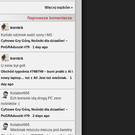
Więcej wątków »
Najnowsze komentarze
kornick
Koński odcinek walić sony i MS
Cyfrowe Gry Górą, Nośniki dla dziadów! –
PoGRAduszki #79
·
1 day ago
kornick
U mnie był grill
Obchód tygodnia #748/749 – bunt pralki z AI i
nowy laptop… też z AI! Jest też wieśniak.
·
1
day ago
Kolabor666
Ech konsole idą drogą PC zero
nośników :(
Cyfrowe Gry Górą, Nośniki dla dziadów! –
PoGRAduszki #79
·
2 days ago
Kolabor666
Wieśniak miszczu miecza jest świetny